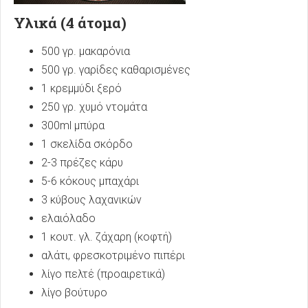
Υλικά (4 άτομα)
500 γρ. μακαρόνια
500 γρ. γαρίδες καθαρισμένες
1 κρεμμύδι ξερό
250 γρ. χυμό ντομάτα
300ml μπύρα
1 σκελίδα σκόρδο
2-3 πρέζες κάρυ
5-6 κόκους μπαχάρι
3 κύβους λαχανικών
ελαιόλαδο
1 κουτ. γλ. ζάχαρη (κοφτή)
αλάτι, φρεσκοτριμένο πιπέρι
λίγο πελτέ (προαιρετικά)
λίγο βούτυρο