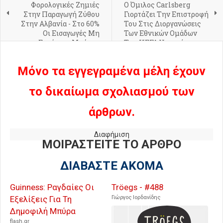
Φορολογικές Ζημιές
Ο Όμιλος Carlsberg
Στην Παραγωγή Ζύθου
Γιορτάζει Την Επιστροφή
Στην Αλβανία - Στο 60%
Του Στις Διοργανώσεις
Οι Εισαγωγές Μη
Των Εθνικών Ομάδων
Εγχώριας Μπύρας
Της UEFA Υπογράφοντας
Μία Νέα Μακροχρόνια
Συνεργασία
Μόνο τα εγγεγραμένα μέλη έχουν
το δικαίωμα σχολιασμού των
άρθρων.
Διαφήμιση
ΜΟΙΡΑΣΤΕΙΤΕ ΤΟ ΑΡΘΡΟ
ΔΙΑΒΑΣΤΕ ΑΚΟΜΑ
Guinness: Ραγδαίες Οι
Tröegs - #488
Εξελίξεις Για Τη
Γιώργος Ιορδανίδης
Δημοφιλή Μπύρα
flash.gr