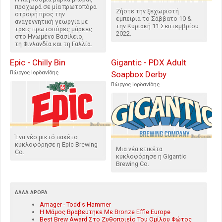
προχωρά σε μία πρωτοπόρα
Ζήστε την ξεχωριστή
στροφή προς την
εμπειρία το Σάββατο 10 &
αναγεννητική γεωργία με
την Κυριακή 11 Σεπτεμβρίου
τρεις πρωτοπόρες μάρκες
2022.
στο Ηνωμένο Βασίλειο,
τη Φινλανδία και τη Γαλλία.
Epic - Chilly Bin
Gigantic - PDX Adult
Γιώργος Ιορδανίδης
Soapbox Derby
Γιώργος Ιορδανίδης
Ένα νέο μικτό πακέτο
κυκλοφόρησε η Epic Brewing
Μια νέα ετικέτα
Co.
κυκλοφόρησε η Gigantic
Brewing Co.
ΆΛΛΑ ΆΡΘΡΑ
Amager - Todd's Hammer
Η Μάμος Βραβεύτηκε Με Bronze Effie Europe
Best Brew Award Στο Ζυθοποιείο Του Ομίλου Φώτος