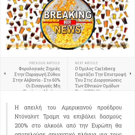
PREVIOUS ARTICLE
NEXT ARTICLE
Φορολογικές Ζημιές
Ο Όμιλος Carlsberg
Στην Παραγωγή Ζύθου
Γιορτάζει Την Επιστροφή
Στην Αλβανία - Στο 60%
Του Στις Διοργανώσεις
Οι Εισαγωγές Μη
Των Εθνικών Ομάδων
Εγχώριας Μπύρας
Της UEFA Υπογράφοντας
Μία Νέα Μακροχρόνια
Συνεργασία
Η απειλή του Αμερικανού προέδρου
Ντόναλντ Τραμπ να επιβάλει δασμούς
200% στο αλκοόλ από την Ευρώπη θα
αποτελούσε σημαντικό πλήγμα για τους