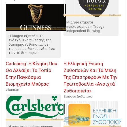
Μια νέα ετικέτα
κυκλοφόρησε η Tröegs
Independent Brewing.
Η Diageo εξετάζει το
ενδεχόμενο πώλησης της
διάσημης ζυθοποιίας με
τίμημα που θα κυμανθεί άνω
των 10 δισ. ευρώ.
Carlsberg: Η Κίνηση Που
Η Ελληνική Ένωση
Θα Αλλάξει Το Τοπίο
Ζυθοποιών Και Τα Μέλη
Στην Παγκόσμια
Της Επιστρέφουν Με Την
Βιομηχανία Μπύρας
Πρωτοβουλία «Ανοιχτά
cibum.gr
Ζυθοποιεία»
Σταύρος Δοβιστινός
Η παγκόσμια μάρκα μπύρας