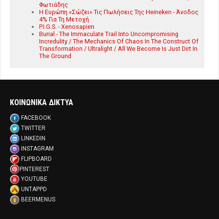
Φωτιάδης
Η Ευρώπη «Σώζει» Τις Πωλήσεις Της Heineken - Άνοδος
4% Για Τη Μετοχή
P.I.G.S. - Xenosapien
Burial - The Immaculate Trail Into Uncompromising
Incredulity / The Mechanics Of Chaos In The Construct Of
Transformation / Ultralight / All We Become Is Just Dirt In
The Ground
ΚΟΙΝΩΝΙΚΑ ΔΙΚΤΥΑ
FACEBOOK
TWITTER
LINKEDIN
INSTAGRAM
FLIPBOARD
PINTEREST
YOUTUBE
UNTAPPD
BEERMENUS