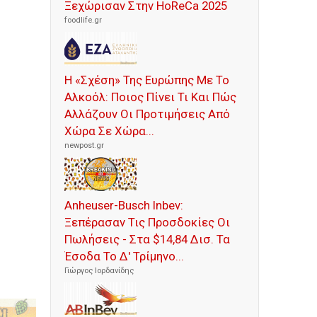
Ξεχώρισαν Στην HoReCa 2025
foodlife.gr
Η «Σχέση» Της Ευρώπης Με Το
Αλκοόλ: Ποιος Πίνει Τι Και Πώς
Αλλάζουν Οι Προτιμήσεις Από
Χώρα Σε Χώρα...
newpost.gr
Anheuser-Busch Inbev:
Ξεπέρασαν Τις Προσδοκίες Οι
Πωλήσεις - Στα $14,84 Δισ. Τα
Έσοδα Το Δ' Τρίμηνο...
Γιώργος Ιορδανίδης