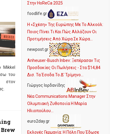
Στην HoReCa 2025
foodlife.gr
Η «Σχέση» Της Ευρώπης Με Το Αλκοόλ:
Ποιος Πίνει Τι Και Πώς Αλλάζουν Οι
Προτιμήσεις Από Χώρα Σε Χώρα...
newpost.gr
Anheuser-Busch Inbev: Ξεπέρασαν Τις
 Mikkel
Προσδοκίες Οι Πωλήσεις - Στα $14,84
μέσω του
Δισ. Τα Έσοδα Το Δ' Τρίμηνο...
 στον
Γιώργος Ιορδανίδης
ας.
Νέα Communications Manager Στην
Ολυμπιακή Ζυθοποιία Η Μαρία
Ηλιοπούλου...
hing
euro2day.gr
 Brew
Εκλογές Γερμανία: Η Πόλη Που Έδωσε