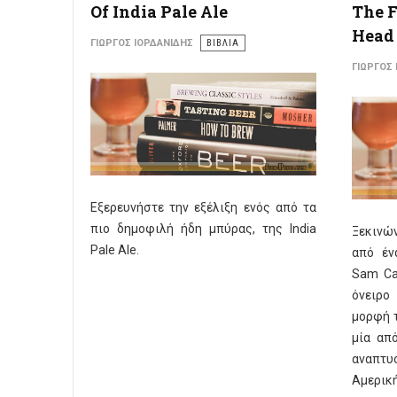
Of India Pale Ale
The F
Head 
ΓΙΏΡΓΟΣ ΙΟΡΔΑΝΊΔΗΣ
ΒΙΒΛΙΑ
ΓΙΏΡΓΟΣ
Εξερευνήστε την εξέλιξη ενός από τα
πιο δημοφιλή ήδη μπύρας, της India
Ξεκινώ
Pale Ale.
από έν
Sam Ca
όνειρο
μορφή τ
μία από
αναπτ
Αμερική