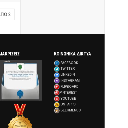
ΑΠΌ 2
ΔΙΑΚΡΊΣΕΙΣ
ΚΟΙΝΩΝΙΚΑ ΔΙΚΤΥΑ
FACEBOOK
TWITTER
LINKEDIN
INSTAGRAM
FLIPBOARD
PINTEREST
YOUTUBE
UNTAPPD
BEERMENUS