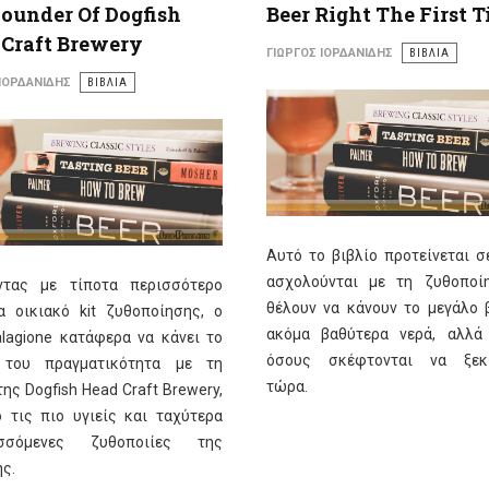
ounder Of Dogfish
Beer Right The First 
Craft Brewery
ΓΙΏΡΓΟΣ ΙΟΡΔΑΝΊΔΗΣ
ΒΙΒΛΙΑ
 ΙΟΡΔΑΝΊΔΗΣ
ΒΙΒΛΙΑ
Αυτό το βιβλίο προτείνεται σ
ασχολούνται με τη ζυθοποί
ντας με τίποτα περισσότερο
θέλουν να κάνουν το μεγάλο 
α οικιακό kit ζυθοποίησης, ο
ακόμα βαθύτερα νερά, αλλά
lagione κατάφερα να κάνει το
όσους σκέφτονται να ξεκι
 του πραγματικότητα με τη
τώρα.
ης Dogfish Head Craft Brewery,
 τις πιο υγιείς και ταχύτερα
υσσόμενες ζυθοποιίες της
ς.