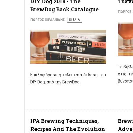
DIY Dog 2018 - The
Τεχνο
BrewDog Back Catalogue
ΓΙΏΡΓΟΣ
ΓΙΏΡΓΟΣ ΙΟΡΔΑΝΊΔΗΣ
ΒΙΒΛΙΑ
Το βιβλ
στις τ
Κυκλοφόρησε η τελευταία έκδοση του
βυνοποί
DIY Dog, από την BrewDog.
IPA Brewing Techniques,
Brewi
Recipes And The Evolution
Adven