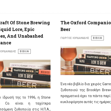
raft Of Stone Brewing
The Oxford Companio
Liquid Lore, Epic
Beer
pes, And Unabashed
ΓΙΏΡΓΟΣ ΙΟΡΔΑΝΊΔΗΣ
ΒΙΒΛΙΑ
gance
 ΙΟΡΔΑΝΊΔΗΣ
ΒΙΒΛΙΑ
Ένα νέο βιβλίο δια χειρός Garret
ζυθοποιού της Brooklyn Brewe
πραγματικά έχει τα πάντα περ
 ίδρυσή της το 1996, η Stone
κυκλοφόρησε αυτές τις ημέρες
ng Co. είναι η ταχύτερα
σόμενη ζυθοποιία στις Η.Π.Α.,