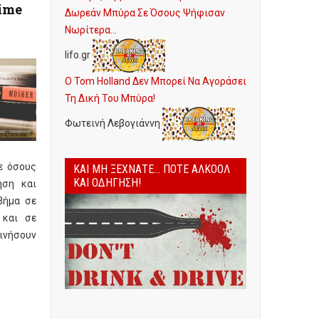
Time
Δωρεάν Μπύρα Σε Όσους Ψήφισαν
Νωρίτερα...
lifo.gr
Ο Tom Holland Δεν Μπορεί Να Αγοράσει
Τη Δική Του Μπύρα!
Φωτεινή Λεβογιάννη
ε όσους
ΚΑΙ ΜΗ ΞΕΧΝΆΤΕ... ΠΟΤΈ ΑΛΚΟΌΛ
ΚΑΙ ΟΔΉΓΗΣΗ!
ηση και
βήμα σε
 και σε
νήσουν