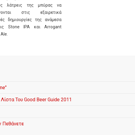
υς λάτρεις της μπύρας να
ίνονται στις εξαιρετικά
κές δημιουργίες της ανάμεσα
ις Stone IPA και Arrogant
 Ale.
ne"
 Λίστα Του Good Beer Guide 2011
ν Πεθάνετε