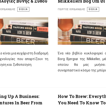
λογίες Βύνης & Ζύθου
Mikkellers Bog Om Øl
 ΙΟΡΔΑΝΊΔΗΣ
ΒΙΒΛΙΑ
ΓΙΏΡΓΟΣ ΙΟΡΔΑΝΊΔΗΣ
ΒΙΒΛΙΑ
ίο είναι μια ευχάριστη διαδρομή
Ένα νέο βιβλίο κυκλοφορεί ο
εχνολογίες που απαρτίζουν τη
Borg Bjergsø της Mikkeller, 
ηση και ζυθοποίηση.
οποίου θα μας μυήσει
συναρπαστικό κόσμο της μπύρ
ng Up A Business:
How To Brew: Everyt
tures In Beer From
You Need To Know To