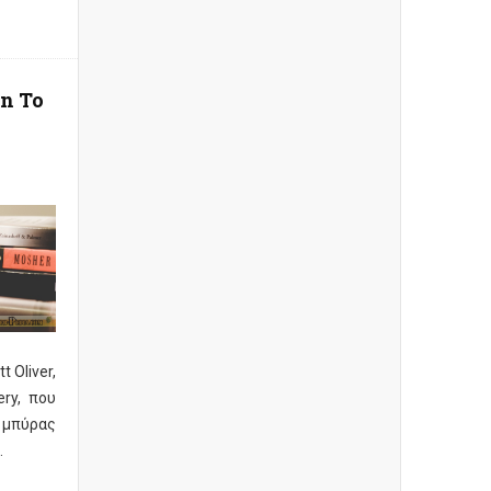
n To
t Oliver,
ry, που
ί μπύρας
.