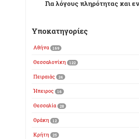
Για λόγους πληρότητας και ε
Υποκατηγορίες
Αθήνα
169
Θεσσαλονίκη
122
Πειραιάς
24
Ήπειρος
16
Θεσσαλία
28
Θράκη
12
Κρήτη
25