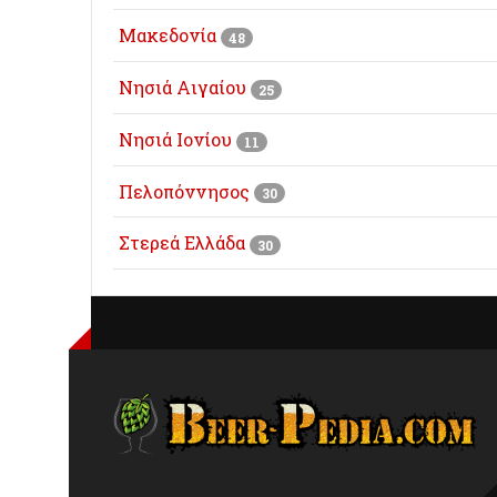
Μακεδονία
48
Νησιά Αιγαίου
25
Νησιά Ιονίου
11
Πελοπόννησος
30
Στερεά Ελλάδα
30