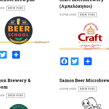
(Αμπελόκηποι)
SER
BREW PUBS
SUPER USER
BREW PUBS
Facebook
Twitter
Share
Facebook
Twitter
Shar
gon Brewery &
Samos Beer Microbre
oom
SUPER USER
BREW PUBS
SER
BREW PUBS