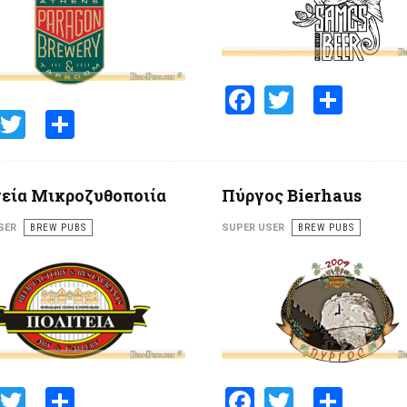
Facebook
Twitter
Shar
Facebook
Twitter
Share
εία Μικροζυθοποιία
Πύργος Bierhaus
SER
BREW PUBS
SUPER USER
BREW PUBS
Facebook
Twitter
Share
Facebook
Twitter
Shar