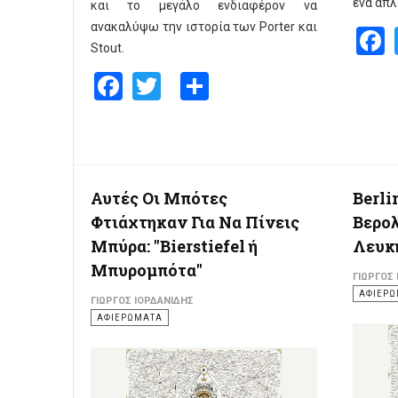
ένα απλ
και το μεγάλο ενδιαφέρον να
ανακαλύψω την ιστορία των Porter και
Stout.
Facebook
Twitter
Share
Αυτές Οι Μπότες
Berli
Φτιάχτηκαν Για Να Πίνεις
Βερολ
Μπύρα: "Bierstiefel ή
Λευκ
Μπυρομπότα"
ΓΙΏΡΓΟΣ
ΑΦΙΕΡ
ΓΙΏΡΓΟΣ ΙΟΡΔΑΝΊΔΗΣ
ΑΦΙΕΡΩΜΑΤΑ