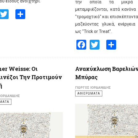
ού είδους ανοιχτήρι.
την οποία τα μικρά π
μεταμφιέζονται, κατά κανόνα 
Facebook
Twitter
Share
"τρομαχτικό" και επισκέπτοντα
μαζεύοντας γλυκά, ενέργεια
ως "Trick or Treat".
Facebook
Twitter
Shar
ner Weisse: Οι
Ανακύκλωση Βαρελιώ
ινέζοι Την Προτιμούν
Μπύρας
ή
ΓΙΏΡΓΟΣ ΙΟΡΔΑΝΊΔΗΣ
ΑΦΙΕΡΩΜΑΤΑ
 ΙΟΡΔΑΝΊΔΗΣ
ΩΜΑΤΑ