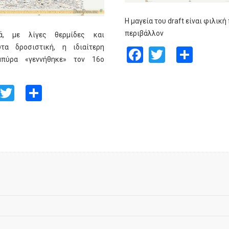
Η μαγεία του draft είναι φιλική
περιβάλλον
ά, με λίγες θερμίδες και
υτα δροσιστική, η ιδιαίτερη
Facebook
Twitter
Shar
πύρα «γεννήθηκε» τον 16ο
Facebook
Twitter
Share