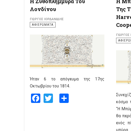
Η Ζυθοπλημμύρα Του
Η Μπ
Λονδίνου
Της Τ
Harve
ΓΙΏΡΓΟΣ ΙΟΡΔΑΝΊΔΗΣ
Coop
ΑΦΙΕΡΩΜΑΤΑ
ΓΙΏΡΓΟΣ
ΑΦΙΕΡ
Ήταν 6 το απόγευμα της 17ης
Οκτωβρίου του 1814.
Facebook
Twitter
Share
Συνεχίζ
κόσμο τ
"Η Μπύρ
θα περ
ενός π
μπύρα.