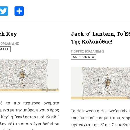
Facebook
Twitter
Share
ch Key
Jack-o'-Lantern, Το Έ
Της Κολοκύθας!
 ΙΟΡΔΑΝΊΔΗΣ
ΩΜΑΤΑ
ΓΙΏΡΓΟΣ ΙΟΡΔΑΝΊΔΗΣ
ΑΦΙΕΡΩΜΑΤΑ
ό τα πιο περίεργα ονόματα
μενα με την μπύρα, είναι ο όρος
Το Halloween ή Hallowe'en είνα
 Key" ή "εκκλησιαστικό κλειδί"
του δυτικού κόσμου που γιορ
ληνικά) το όποιο έχει δοθεί σε
την νύχτα της 31ης Οκτωβρίο