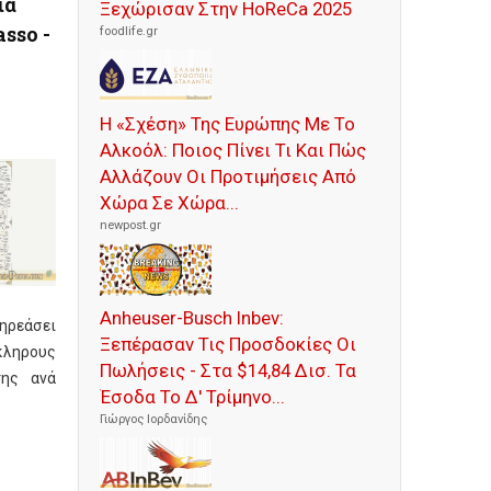
ία
Ξεχώρισαν Στην HoReCa 2025
sso -
foodlife.gr
Η «Σχέση» Της Ευρώπης Με Το
Αλκοόλ: Ποιος Πίνει Τι Και Πώς
Αλλάζουν Οι Προτιμήσεις Από
Χώρα Σε Χώρα...
newpost.gr
Anheuser-Busch Inbev:
εάσει
Ξεπέρασαν Τις Προσδοκίες Οι
κληρους
Πωλήσεις - Στα $14,84 Δισ. Τα
της ανά
Έσοδα Το Δ' Τρίμηνο...
Γιώργος Ιορδανίδης
e