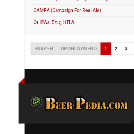
CAMRA (Campaign For Real Ale)
Οι IPAs, Στις Η.Π.Α.
ΈΝΑΡΞΗ
ΠΡΟΗΓΟΎΜΕΝΟ
1
2
3