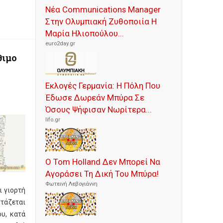
Νέα Communications Manager
Στην Ολυμπιακή Ζυθοποιία Η
Μαρία Ηλιοπούλου...
euro2day.gr
θιμο
Εκλογές Γερμανία: Η Πόλη Που
Έδωσε Δωρεάν Μπύρα Σε
Όσους Ψήφισαν Νωρίτερα...
lifo.gr
Ο Tom Holland Δεν Μπορεί Να
Αγοράσει Τη Δική Του Μπύρα!
Φωτεινή Λεβογιάννη
ι γιορτή
τάζεται
υ, κατά