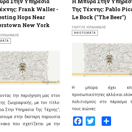
ύρα Στην Υπηρεσία
Η Μπύρα Στην Υπηρεσ
έχνης: Frank Waller -
Της Τέχνης: Pablo Pica
sting Hops Near
Le Bock ("The Beer")
erstown New York
ΓΙΏΡΓΟΣ ΙΟΡΔΑΝΊΔΗΣ
ΑΦΙΕΡΩΜΑΤΑ
 ΙΟΡΔΑΝΊΔΗΣ
ΩΜΑΤΑ
Η μπύρα έχει επηρ
προσωπικότητες αλλά και ολό
οντας την περιήγηση μας στον
πολιτισμούς στο πέρασμα 
ης ζωγραφικής, με τον τίτλο:
τους αιώνες.
α Στην Υπηρεσία Της Τέχνης",
άσουμε στην δεύτερη παρουσία
Facebook
Twitter
Shar
ίνακα που σχετίζεται με την