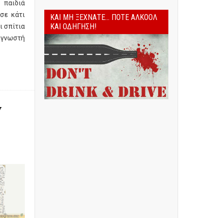
αιδιά
σε κάτι
ΚΑΙ ΜΗ ΞΕΧΝΆΤΕ... ΠΟΤΈ ΑΛΚΟΌΛ
ΚΑΙ ΟΔΉΓΗΣΗ!
ι σπίτια
 γνωστή
e
ν