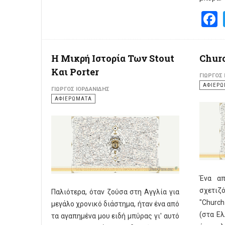
Η Μικρή Ιστορία Των Stout
Chur
Και Porter
ΓΙΏΡΓΟΣ
ΑΦΙΕΡ
ΓΙΏΡΓΟΣ ΙΟΡΔΑΝΊΔΗΣ
ΑΦΙΕΡΩΜΑΤΑ
Ένα απ
σχετιζό
Παλιότερα, όταν ζούσα στη Αγγλία για
"Church
μεγάλο χρονικό διάστημα, ήταν ένα από
(στα Ελ
τα αγαπημένα μου ειδή μπύρας γι' αυτό