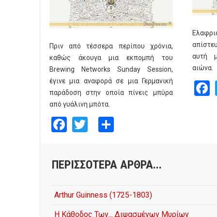
Ελαφρι
απίστε
Πριν από τέσσερα περίπου χρόνια,
αυτή μ
καθώς άκουγα μια εκπομπή του
αιώνα.
Brewing Networks Sunday Session,
έγινε μια αναφορά σε μια Γερμανική
παράδοση στην οποία πίνεις μπύρα
από γυάλινη μπότα.
Facebook
Twitter
Share
ΠΕΡΙΣΣΌΤΕΡΑ ΆΡΘΡΑ...
Arthur Guinness (1725-1803)
Η Κάθοδος Των... Διψασμένων Μυρίων