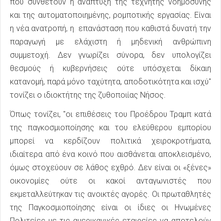
που συνθέτουν η ανάπτυξη της τεχνητής νοημοσύνης
και της αυτοματοποιημένης, ρομποτικής εργασίας. Είναι
η νέα ανατροπή, η επανάσταση που καθιστά δυνατή την
παραγωγή με ελάχιστη ή μηδενική ανθρώπινη
συμμετοχή. Δεν γνωρίζει σύνορα, δεν υπολογίζει
θεσμούς ή κυβερνήσεις ούτε υπόσχεται δίκαιη
κατανομή, παρά μόνο ταχύτητα, αποδοτικότητα και ισχύ"
τονίζει ο ιδιοκτήτης της ζυθοποιίας Νήσος.
Όπως τονίζει, "οι επιθέσεις του Προέδρου Τραμπ κατά
της παγκοσμιοποίησης και του ελεύθερου εμπορίου
μπορεί να κερδίζουν πολιτικά χειροκροτήματα,
ιδιαίτερα από ένα κοινό που αισθάνεται αποκλεισμένο,
όμως στοχεύουν σε λάθος εχθρό. Δεν είναι οι «ξένες»
οικονομίες ούτε οι κακοί ανταγωνιστές που
εκμεταλλεύτηκαν τις ανοικτές αγορές. Οι πρωταθλητές
της Παγκοσμιοποίησης είναι οι ίδιες οι Ηνωμένες
Πολιτείες με τις αμερικανικές εταιρείες να αποτελούν