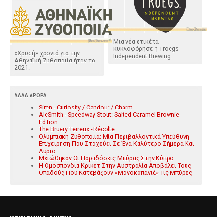
Μια νέα ετικέτα
κυκλοφόρησε η Tröegs
«Χρυσή» χρονιά για την
Independent Brewing.
Αθηναϊκή Ζυθοποιία ήταν το
2021.
ΆΛΛΑ ΆΡΘΡΑ
Siren - Curiosity / Candour / Charm
AleSmith - Speedway Stout: Salted Caramel Brownie
Edition
The Bruery Terreux - Récolte
Ολυμπιακή Ζυθοποιία: Μία Περιβαλλοντικά Υπεύθυνη
Επιχείρηση Που Στοχεύει Σε Ένα Καλύτερο Σήμερα Και
Αύριο
Μειώθηκαν Οι Παραδόσεις Μπύρας Στην Κύπρο
Η Ομοσπονδία Κρίκετ Στην Αυστραλία Αποβάλει Τους
Οπαδούς Που Κατεβάζουν «Μονοκοπανιά» Τις Μπύρες