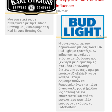
Influenser
cibum.gr
Μια νέα ετικέτα, σε
συνεργασία με την Harland
Brewing Co., κυκλοφόρησε η
Karl Strauss Brewing Co.
H συνεργασία της πιο
δημοφιλούς μπύρας των ΗΠΑ
Bud Light με τρανσέξουαλ
influenser, προκάλεσε
ντόμινο αντιδράσεων που
ξεκίνησε με διαμαρτυρίες
στα μέσα κοινωνικής
δικτύωσης συνεχίστηκε με
μποϊκοταζ, εξελίχθηκε σε
κόντρα μεταξύ
Δημοκρατικών και
Ρεπουμπλικάνων και τώρα
όπως κυκλοφορεί (μάλλον
ως αστείο) ότι θα
αποκλειστεί και από το
μεγαλύτερο φεστιβάλ
μπύρας στον κόσμο, το
Oktoberfest!