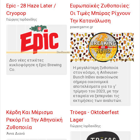
Epic - 28 Haze Later /
Ευρωπαϊκές Ζυθοποιίες:
Cryopop
Οι Τιμές Μπύρας Ρίχνουν
Γιώργος Ιορδανίδης
Την Κατανάλωση
powergame.gr
Δυο νέες ετικέτες
κυκλοφόρησε η Epic Brewing
Η μεγαλύτερη ζυθοποιία
Co.
στον κόσμο, η Anheuser-
Busch InBev ανακοίνωσε
σήμερα οικονομικά
αποτελέσματα για το γ'
τρίμηνο του 2023, με την
εταιρεία να ξεπερνάει τις
εκτιμήσεις των αναλυτών.
Κέρδη Και Μέρισμα
Tröegs - Oktoberfest
Ρεκόρ Για Την Αθηναϊκή
Lager
Ζυθοποιία
Γιώργος Ιορδανίδης
Άννα Διανά