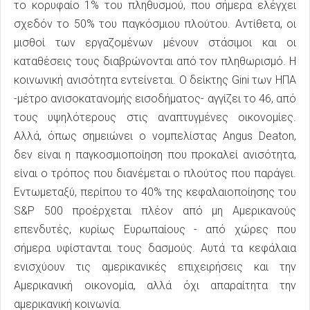
το κορυφαίο 1% του πληθυσμού, που σήμερα ελέγχει
σχεδόν το 50% του παγκόσμιου πλούτου. Αντίθετα, οι
μισθοί των εργαζομένων μένουν στάσιμοι και οι
καταθέσεις τους διαβρώνονται από τον πληθωρισμό. Η
κοινωνική ανισότητα εντείνεται. Ο δείκτης Gini των ΗΠΑ
-μέτρο ανισοκατανομής εισοδήματος- αγγίζει το 46, από
τους υψηλότερους στις αναπτυγμένες οικονομίες.
Αλλά, όπως σημειώνει ο νομπελίστας Angus Deaton,
δεν είναι η παγκοσμιοποίηση που προκαλεί ανισότητα,
είναι ο τρόπος που διανέμεται ο πλούτος που παράγει.
Εντωμεταξύ, περίπου το 40% της κεφαλαιοποίησης του
S&P 500 προέρχεται πλέον από μη Αμερικανούς
επενδυτές, κυρίως Ευρωπαίους - από χώρες που
σήμερα υφίστανται τους δασμούς. Αυτά τα κεφάλαια
ενισχύουν τις αμερικανικές επιχειρήσεις και την
Αμερικανική οικονομία, αλλά όχι απαραίτητα την
αμερικανική κοινωνία.