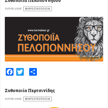
Ζυθοποιία Πελοποννήσου
SUPER USER
ΜΙΚΡΟΖΥΘΟΠΟΙΕΊΑ
Facebook
Twitter
Share
Ζυθοποιία Περτσινίδης
SUPER USER
ΜΙΚΡΟΖΥΘΟΠΟΙΕΊΑ