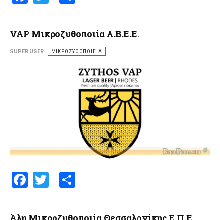
VAP Μικροζυθοποιία Α.Β.Ε.Ε.
SUPER USER
ΜΙΚΡΟΖΥΘΟΠΟΙΕΊΑ
Facebook
Twitter
Share
Άλη Μικροζυθοποιία Θεσσαλονίκης Ε.Π.Ε.