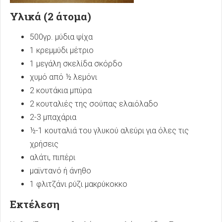
Υλικά (2 άτομα)
500γρ. μύδια ψίχα
1 κρεμμύδι μέτριο
1 μεγάλη σκελίδα σκόρδο
χυμό από ½ λεμόνι
2 κουτάκια μπύρα
2 κουταλιές της σούπας ελαιόλαδο
2-3 μπαχάρια
½-1 κουταλιά του γλυκού αλεύρι για όλες τις
χρήσεις
αλάτι, πιπέρι
μαϊντανό ή άνηθο
1 φλιτζάνι ρύζι μακρύκοκκο
Εκτέλεση