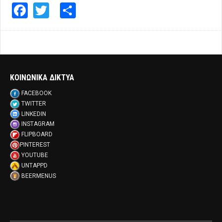
Facebook
Twitter
Share
ΚΟΙΝΩΝΙΚΑ ΔΙΚΤΥΑ
FACEBOOK
TWITTER
LINKEDIN
INSTAGRAM
FLIPBOARD
PINTEREST
YOUTUBE
UNTAPPD
BEERMENUS