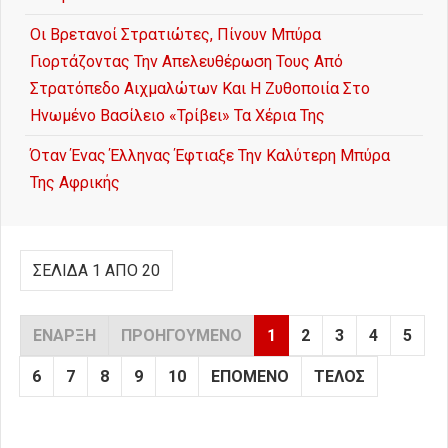
Οι Βρετανοί Στρατιώτες, Πίνουν Μπύρα
Γιορτάζοντας Την Απελευθέρωση Τους Από
Στρατόπεδο Αιχμαλώτων Και Η Ζυθοποιία Στο
Ηνωμένο Βασίλειο «Τρίβει» Τα Χέρια Της
Όταν Ένας Έλληνας Έφτιαξε Την Καλύτερη Μπύρα
Της Αφρικής
ΣΕΛΊΔΑ 1 ΑΠΌ 20
ΈΝΑΡΞΗ
ΠΡΟΗΓΟΎΜΕΝΟ
1
2
3
4
5
6
7
8
9
10
ΕΠΌΜΕΝΟ
ΤΈΛΟΣ