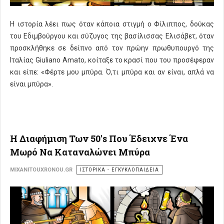
Η ιστορία λέει πως όταν κάποια στιγμή ο Φίλιππος, δούκας
του Εδιμβούργου και σύζυγος της βασίλισσας Ελισάβετ, όταν
προσκλήθηκε σε δείπνο από τον πρώην πρωθυπουργό της
Ιταλίας Giuliano Amato, κοίταξε το κρασί που του προσέφεραν
και είπε: «Φέρτε μου μπύρα. Ό,τι μπύρα και αν είναι, απλά να
είναι μπύρα».
Η Διαφήμιση Των 50's Που Έδειχνε Ένα
Μωρό Να Καταναλώνει Μπύρα
MIXANITOUXRONOU.GR
ΙΣΤΟΡΙΚΑ - ΕΓΚΥΚΛΟΠΑΙΔΕΙΑ