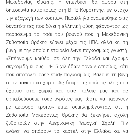
Μακεδονίας Θράκης. Η επένδυση θα αφορά στη
δημιουργία κυτιοποιίας στη ΒΙΠΕ Κομοτηνής, με στόχο
την εξαγωγή των κουτιών. Παράλληλα αναφέρθηκε στις
δυνατότητες που δίνει η ελληνική φύση, φέρνοντας ως
παράδειγμα το τσάι του βουνού που η Μακεδονική
Ζυθοποιία Θράκης εξάγει μέχρι τις ΗΠΑ, αλλά και τη
βύνη με την οποία η εταιρεία έγινε παγκοσμίως γνωστή.
«Σπέρνουμε κριθάρι σε όλη την Ελλάδα και έχουμε
συγκομιδή ύψους 14-15 χιλιάδων τόνων ετησίως, κάτι
που αποτελεί case study παγκοσμίως. Βάλαμε τη βύνη
στον παγκόσμιο χάρτη. Ας δούμε τις πρώτες ύλες που
έχουμε στα χωριά και στις πόλεις μας και ας
εκπαιδεύσουμε τους αγρότες μας, ώστε να παράγουν
με αειφόρο τρόπο» είπε, συμπληρώνοντας, ότι η
Ζυθοποιία Μακεδονίας Θράκης θα ξεκινήσει σχολή
ζυθοποιών στην Αμερικανική Γεωργική Σχολή. Την
ανάγκη να σπάσουν τα καρτέλ στην Ελλάδα και να