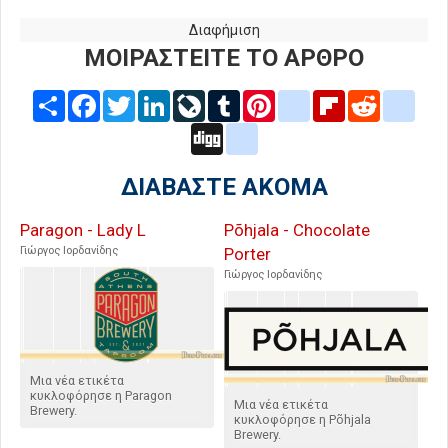
Διαφήμιση
ΜΟΙΡΑΣΤΕΙΤΕ ΤΟ ΑΡΘΡΟ
Share
Facebook
Twitter
LinkedIn
LiveJournal
Tumblr
Pinterest
blogger_post
Flipboard
Reddit
delic
Digg
google_bookmarks
ΔΙΑΒΑΣΤΕ ΑΚΟΜΑ
Paragon - Lady L
Põhjala - Chocolate
Γιώργος Ιορδανίδης
Porter
Γιώργος Ιορδανίδης
Μια νέα ετικέτα
κυκλοφόρησε η Paragon
Μια νέα ετικέτα
Brewery.
κυκλοφόρησε η Põhjala
Brewery.