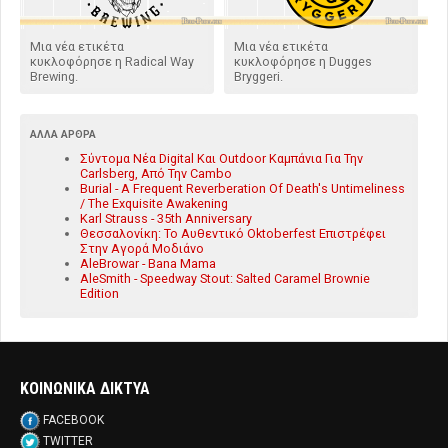
Μια νέα ετικέτα
Μια νέα ετικέτα
κυκλοφόρησε η Radical Way
κυκλοφόρησε η Dugges
Brewing.
Bryggeri.
ΆΛΛΑ ΆΡΘΡΑ
Σύντομα Νέα Digital Και Outdoor Καμπάνια Για Την
Carlsberg, Από Την Cambo
Burial - A Frequent Reverberation Of Death's Untimeliness
/ The Exquisite Awakening
Karl Strauss - 35th Anniversary
Θεσσαλονίκη: Το Αυθεντικό Oktoberfest Επιστρέφει
Στην Αγορά Μοδιάνο
AleBrowar - Bana Mama
AleSmith - Speedway Stout: Salted Caramel Brownie
Edition
ΚΟΙΝΩΝΙΚΑ ΔΙΚΤΥΑ
FACEBOOK
TWITTER