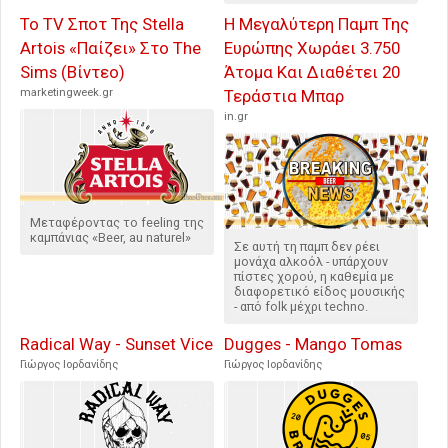
Το TV Σποτ Της Stella
Η Μεγαλύτερη Παμπ Της
Artois «Παίζει» Στο The
Ευρώπης Χωράει 3.750
Sims (Βίντεο)
Άτομα Και Διαθέτει 20
marketingweek.gr
Τεράστια Μπαρ
in.gr
Μεταφέροντας το feeling της
καμπάνιας «Beer, au naturel»
Σε αυτή τη παμπ δεν ρέει
μονάχα αλκοόλ - υπάρχουν
πίστες χορού, η καθεμία με
διαφορετικό είδος μουσικής
- από folk μέχρι techno.
Radical Way - Sunset Vice
Dugges - Mango Tomas
Γιώργος Ιορδανίδης
Γιώργος Ιορδανίδης