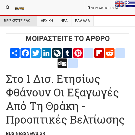
0
NEW ARTICLES
ΒΡΊΣΚΕΣΤΕ ΕΔΏ:
ΑΡΧΙΚΉ
ΝΕΑ
ΕΛΛΑΔΑ
ΜΟΙΡΑΣΤΕΙΤΕ ΤΟ ΑΡΘΡΟ
Share
Facebook
Twitter
LinkedIn
LiveJournal
Tumblr
Pinterest
blogger_post
Flipboard
Reddit
delic
Digg
google_bookmarks
Στο 1 Δισ. Ετησίως
Φθάνουν Οι Εξαγωγές
Από Τη Θράκη -
Προοπτικές Βελτίωσης
BUSINESSNEWS.GR