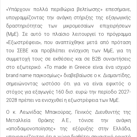
«Υπάρχουν πολλά περιθώρια βελτίωσης» επεσήμανε,
υπογραμμίζοντας την ανάγκη στήριξης της εξαγωγικής
δραστηριότητας των μικρομεσαίων επιχειρήσεων
(ΜμΕ). Σε αυτό το πλαίσιο λειτουργεί το πρόγραμμα
«Εξωστρέφεια», που αναπτύχθηκε μετά από πρόταση
του ΣΕΒΕ και προβλέπει ενίσχυση των ΜμΕ, για τη
συμμετοχή τους σε εκθέσεις και σε Β2Β συναντήσεις
στο εξωτερικό. «Το made in Greece είναι ένα ισχυρό
brand name παγκοσμίως» διαβεβαίωσε ο κ. Διαμαντίδης,
σημειώνοντας ωστόσο ότι για να είναι εφικτός ο
στόχος για εξαγωγές 160 δισ. ευρώ την περίοδο 2027-
2028 πρέπει να ενισχυθεί η εξωστρέφεια των ΜμΕ.
Ο κ. Λεωνίδας Μπακούρας, Γενικός Διευθυντής της
Μεταλλεία Θράκης Α.Ε., τόνισε την ανάγκη
«αποδαιμονοποίησης» της εξόρυξης στην Ελλάδα,
υπογραμμίζοντας ότι η χώρα διαθέτει σημαντικό ορυκτό