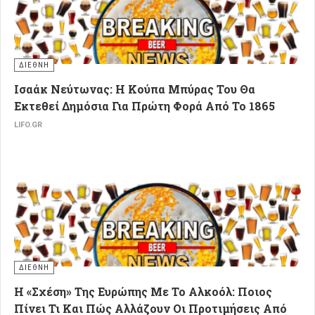
ΔΙΕΘΝΗ
Ισαάκ Νεύτωνας: Η Κούπα Μπύρας Του Θα
Εκτεθεί Δημόσια Για Πρώτη Φορά Από Το 1865
LIFO.GR
ΔΙΕΘΝΗ
Η «Σχέση» Της Ευρώπης Με Το Αλκοόλ: Ποιος
Πίνει Τι Και Πώς Αλλάζουν Οι Προτιμήσεις Από