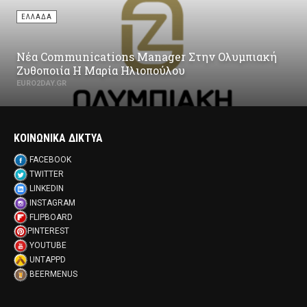
ΕΛΛΑΔΑ
Νέα Communications Manager Στην Ολυμπιακή
Ζυθοποιία Η Μαρία Ηλιοπούλου
EURO2DAY.GR
ΚΟΙΝΩΝΙΚΑ ΔΙΚΤΥΑ
FACEBOOK
TWITTER
LINKEDIN
INSTAGRAM
FLIPBOARD
PINTEREST
YOUTUBE
UNTAPPD
BEERMENUS