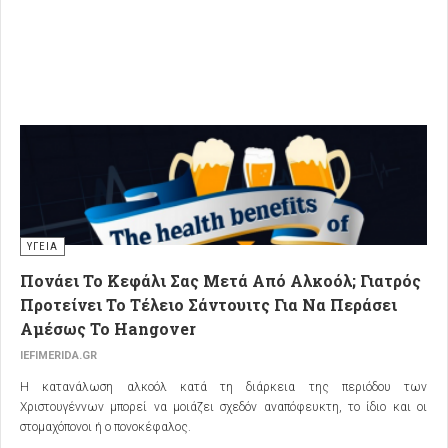
ΥΓΕΙΑ
Πονάει Το Κεφάλι Σας Μετά Από Αλκοόλ; Γιατρός
Προτείνει Το Τέλειο Σάντουιτς Για Να Περάσει
Αμέσως Το Hangover
IEFIMERIDA.GR
Η κατανάλωση αλκοόλ κατά τη διάρκεια της περιόδου των
Χριστουγέννων μπορεί να μοιάζει σχεδόν αναπόφευκτη, το ίδιο και οι
στομαχόπονοι ή ο πονοκέφαλος.