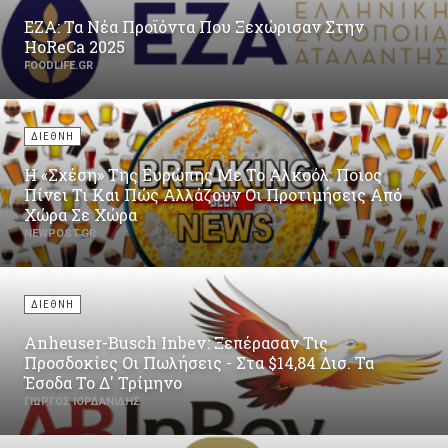
ΕΖΑ: Τα Νέα Προϊόντα Που Ξεχώρισαν Στην
HoReCa 2025
FOODLIFE.GR
ΔΙΕΘΝΗ
Η «Σχέση» Της Ευρώπης Με Το Αλκοόλ: Ποιος
Πίνει Τι Και Πώς Αλλάζουν Οι Προτιμήσεις Από
Χώρα Σε Χώρα
NEWPOST.GR
ΔΙΕΘΝΗ
Anheuser-Busch Inbev: Ξεπέρασαν Τις
Προσδοκίες Οι Πωλήσεις - Στα $14,84 Δισ. Τα
Έσοδα Το Δ' Τρίμηνο
ΓΙΏΡΓΟΣ ΙΟΡΔΑΝΊΔΗΣ