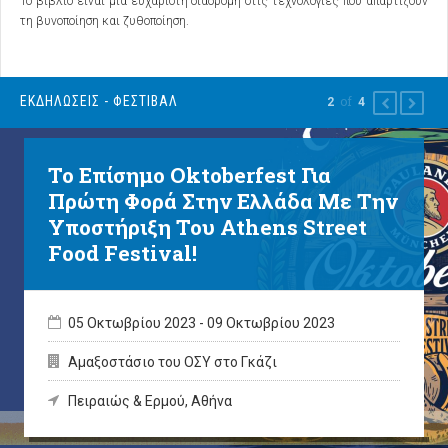
Το βιβλίο είναι μια ευχάριστη διαδρομή στις τεχνολογίες που απαρτίζουν
τη βυνοποίηση και ζυθοποίηση.
ΕΚΔΗΛΩΣΕΙΣ - ΦΕΣΤΙΒΑΛ
of
2
4
PREVIOUS
NEXT
Το Επίσημο Oktoberfest Για
Πρώτη Φορά Στην Ελλάδα Με Την
Υποστήριξη Του Athens Street
Food Festival!
05 Οκτωβρίου 2023
-
09 Οκτωβρίου 2023
Αμαξοστάσιο του ΟΣΥ στο Γκάζι
Πειραιώς & Ερμού, Αθήνα