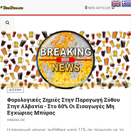
0
NEW ARTICLES
of
2
4
PREVIOUS
NEXT
ΔΙΕΘΝΗ
Φορολογικές Ζημιές Στην Παραγωγή Ζύθου
Στην Αλβανία - Στο 60% Οι Εισαγωγές Μη
Εγχώριας Μπύρας
HIMARA.GR
Η παραγωγή μπύρας αυξήθηκε κατά 11% σε σύγκριση με το