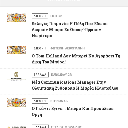
ΔΙΕΘΝΗ
LIFO.GR
Εκλογές Γερμανία: Η Πόλη Που Έδωσε
Δωρεάν Μπύρα Σε Όσους Ψήφισαν
Νωρίτερα
ΔΙΕΘΝΗ
ΦΩΤΕΙΝΉ ΛΕΒΟΓΙΆΝΝΗ
Ο Tom Holland Δεν Μπορεί Να Αγοράσει Τη
Δική Του Μπύρα!
ΕΛΛΑΔΑ
EURO2DAY.GR
Νέα Communications Manager Στην
Ολυμπιακή Ζυθοποιία Η Μαρία Ηλιοπούλου
ΔΙΕΘΝΗ
ETHNOS.GR
Ο Γκάντι Έγινε... Μπύρα Και Προκάλεσε
Οργή
ΕΛΛΑΔΑ
ΣΤΈΛΙΟΣ ΜΟΡΦΊΔΗΣ