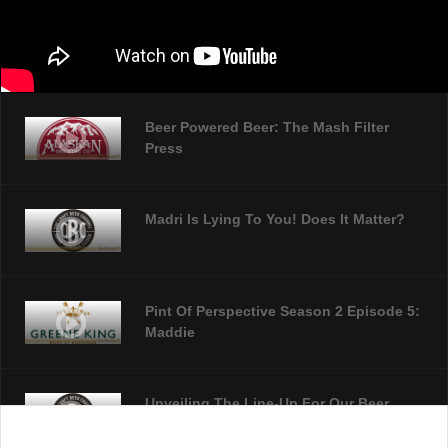
Beer Powered Beer: The Mash Filter
Press
Madri Is Lying To You! Does It Matter?
Pint Of Perspective Season 2 Episode 5:
Maddie
Unveiling The Line-Up For Our Beer
Festival!