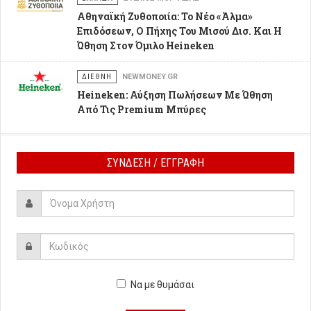
Αθηναϊκή Ζυθοποιία: Το Νέο «Άλμα»
Επιδόσεων, Ο Πήχης Του Μισού Δισ. Και Η
Ώθηση Στον Όμιλο Heineken
ΔΙΕΘΝΗ
NEWMONEY.GR
Heineken: Αύξηση Πωλήσεων Με Ώθηση
Από Τις Premium Μπύρες
ΣΥΝΔΕΣΗ / ΕΓΓΡΑΦΗ
Να με θυμάσαι