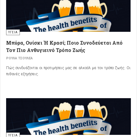
ΥΓΕΙΑ
Μπύρα, Ουίσκι Ή Κρασί; Ποιο Συνοδεύεται Από
Τον Πιο Ανθυγιεινό Τρόπο Ζωής
ΡΟΎΛΑ ΤΣΟΥΛΈΑ
Πώς συνδυάζονται οι προτιμήσεις μας σε αλκοόλ με τον τρόπο ζωής. Οι
πιθανές εξηγήσεις.
ΥΓΕΙΑ