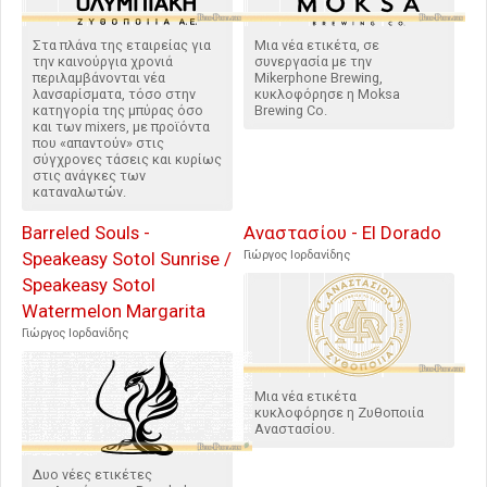
Στα πλάνα της εταιρείας για
Μια νέα ετικέτα, σε
την καινούργια χρονιά
συνεργασία με την
περιλαμβάνονται νέα
Mikerphone Brewing,
λανσαρίσματα, τόσο στην
κυκλοφόρησε η Moksa
κατηγορία της μπύρας όσο
Brewing Co.
και των mixers, με προϊόντα
που «απαντούν» στις
σύγχρονες τάσεις και κυρίως
στις ανάγκες των
καταναλωτών.
Barreled Souls -
Αναστασίου - El Dorado
Speakeasy Sotol Sunrise /
Γιώργος Ιορδανίδης
Speakeasy Sotol
Watermelon Margarita
Γιώργος Ιορδανίδης
Μια νέα ετικέτα
κυκλοφόρησε η Ζυθοποιία
Αναστασίου.
Δυο νέες ετικέτες