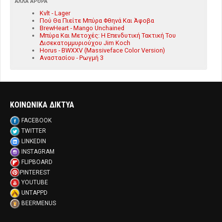
ΆΛΛΑ ΆΡΘΡΑ
Kvlt - Lager
Πού Θα Πιείτε Μπύρα Φθηνά Και Άφοβα
BrewHeart - Mango Unchained
Μπύρα Και Μετοχές: Η Επενδυτική Τακτική Του
Δισεκατομμυριούχου Jim Koch
Horus - BWXXV (Massiveface Color Version)
Αναστασίου - Ρωγμή 3
ΚΟΙΝΩΝΙΚΑ ΔΙΚΤΥΑ
FACEBOOK
TWITTER
LINKEDIN
INSTAGRAM
FLIPBOARD
PINTEREST
YOUTUBE
UNTAPPD
BEERMENUS