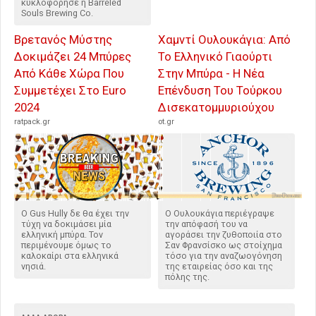
κυκλοφόρησε η Barreled
Souls Brewing Co.
Βρετανός Μύστης
Χαμντί Ουλουκάγια: Από
Δοκιμάζει 24 Μπύρες
Το Ελληνικό Γιαούρτι
Από Κάθε Χώρα Που
Στην Μπύρα - Η Νέα
Συμμετέχει Στο Euro
Επένδυση Του Τούρκου
2024
Δισεκατομμυριούχου
ratpack.gr
ot.gr
Ο Gus Hully δε θα έχει την
Ο Ουλουκάγια περιέγραψε
τύχη να δοκιμάσει μία
την απόφασή του να
ελληνική μπύρα. Τον
αγοράσει την ζυθοποιία στο
περιμένουμε όμως το
Σαν Φρανσίσκο ως στοίχημα
καλοκαίρι στα ελληνικά
τόσο για την αναζωογόνηση
νησιά.
της εταιρείας όσο και της
πόλης της.