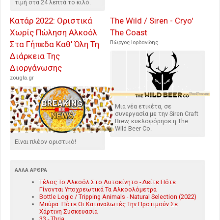
τιμή στα 24 λεπτά το κιλό.
Κατάρ 2022: Οριστικά
The Wild / Siren - Cryo'
Χωρίς Πώληση Αλκοόλ
The Coast
Στα Γήπεδα Καθ' Όλη Τη
Γιώργος Ιορδανίδης
Διάρκεια Της
Διοργάνωσης
zougla.gr
Μια νέα ετικέτα, σε
συνεργασία με την Siren Craft
Brew, κυκλοφόρησε η The
Wild Beer Co.
Είναι πλέον οριστικό!
ΆΛΛΑ ΆΡΘΡΑ
Τέλος Το Αλκοόλ Στο Αυτοκίνητο - Δείτε Πότε
Γίνονται Υποχρεωτικά Τα Αλκοολόμετρα
Bottle Logic / Tripping Animals - Natural Selection (2022)
Μπύρα: Πότε Οι Καταναλωτές Την Προτιμούν Σε
Χάρτινη Συσκευασία
33 - Thria