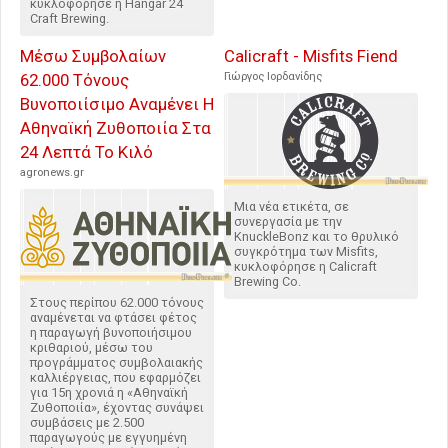
κυκλοφόρησε η Hangar 24
Craft Brewing.
Μέσω Συμβολαίων
Calicraft - Misfits Fiend
62.000 Τόνους
Γιώργος Ιορδανίδης
Βυνοποιίσιμο Αναμένει Η
Αθηναϊκή Ζυθοποιία Στα
24 Λεπτά Το Κιλό
agronews.gr
Μια νέα ετικέτα, σε
συνεργασία με την
KnuckleBonz και το θρυλικό
συγκρότημα των Misfits,
κυκλοφόρησε η Calicraft
Brewing Co.
Στους περίπου 62.000 τόνους
αναμένεται να φτάσει φέτος
η παραγωγή βυνοποιήσιμου
κριθαριού, μέσω του
προγράμματος συμβολαιακής
καλλιέργειας, που εφαρμόζει
για 15η χρονιά η «Αθηναϊκή
Ζυθοποιία», έχοντας συνάψει
συμβάσεις με 2.500
παραγωγούς με εγγυημένη