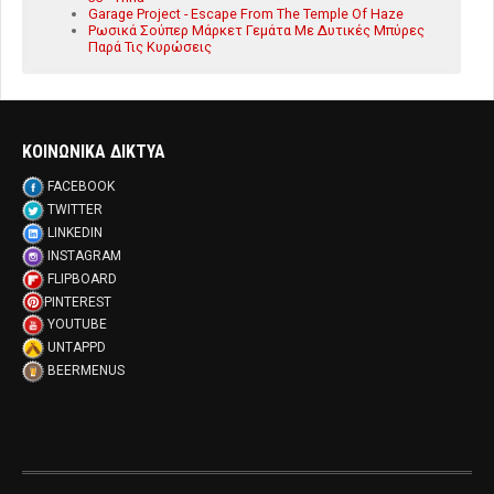
Garage Project - Escape From The Temple Of Haze
Ρωσικά Σούπερ Μάρκετ Γεμάτα Με Δυτικές Μπύρες
Παρά Τις Κυρώσεις
ΚΟΙΝΩΝΙΚΑ ΔΙΚΤΥΑ
FACEBOOK
TWITTER
LINKEDIN
INSTAGRAM
FLIPBOARD
PINTEREST
YOUTUBE
UNTAPPD
BEERMENUS