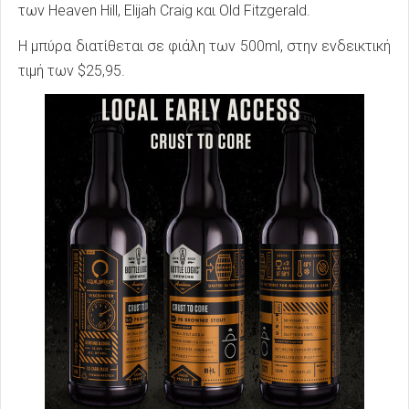
των Heaven Hill, Elijah Craig και Old Fitzgerald.
Η μπύρα διατίθεται σε φιάλη των 500ml, στην ενδεικτική
τιμή των $25,95.