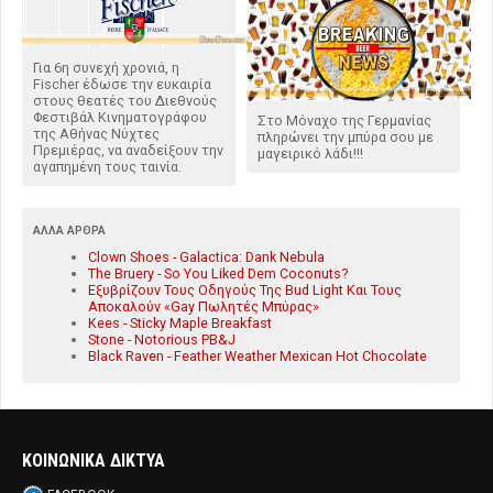
Για 6η συνεχή χρονιά, η
Fischer έδωσε την ευκαιρία
στους θεατές του Διεθνούς
Φεστιβάλ Κινηματογράφου
Στο Μόναχο της Γερμανίας
της Αθήνας Νύχτες
πληρώνει την μπύρα σου με
Πρεμιέρας, να αναδείξουν την
μαγειρικό λάδι!!!
αγαπημένη τους ταινία.
ΆΛΛΑ ΆΡΘΡΑ
Clown Shoes - Galactica: Dank Nebula
The Bruery - So You Liked Dem Coconuts?
Εξυβρίζουν Τους Οδηγούς Της Βud Light Και Τους
Αποκαλούν «Gay Πωλητές Μπύρας»
Kees - Sticky Maple Breakfast
Stone - Notorious PB&J
Black Raven - Feather Weather Mexican Hot Chocolate
ΚΟΙΝΩΝΙΚΑ ΔΙΚΤΥΑ