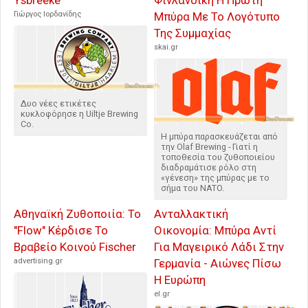
Ysbreeke
Φινλανδική Η Πρώτη
Γιώργος Ιορδανίδης
Μπύρα Με Το Λογότυπο
Της Συμμαχίας
skai.gr
Δυο νέες ετικέτες
κυκλοφόρησε η Uiltje Brewing
Co.
Η μπύρα παρασκευάζεται από
την Olaf Brewing - Γιατί η
τοποθεσία του ζυθοποιείου
διαδραμάτισε ρόλο στη
«γένεση» της μπύρας με το
σήμα του NATO.
Αθηναϊκή Ζυθοποιία: Το
Ανταλλακτική
"Flow" Κέρδισε Το
Οικονομία: Μπύρα Αντί
Βραβείο Κοινού Fischer
Για Μαγειρικό Λάδι Στην
advertising.gr
Γερμανία - Αιώνες Πίσω
Η Ευρώπη
el.gr