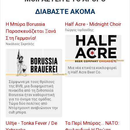
ΔΙΑΒΑΣΤΕ ΑΚΟΜΑ
Η Μπύρα Borussia
Half Acre - Midnight Choir
Παρασκευάζεται Ξανά
Γιώργος Ιορδανίδης
Στη Γερμανία!
Νικόλαος Σκριτλής
Μια νέα ετικέτα κυκλοφορεί
η Half Acre Beer Co.
Σύμφωνα με τους θρύλους
της BVB, μια διαφημιστική
πινακίδα από τη ζυθοποιία
Borussia ήταν καθοριστική
για το όνομα της ομάδας.
Τώρα δύο πολίτες από
Ντόρτμουντ αναβιώνουν την
cult μπύρα.
Uiltje - Tonka Fever / De
Τα Περί Μπύρας... ΝΑΤΟ: