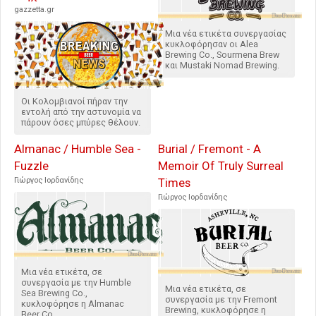
gazzetta.gr
Μια νέα ετικέτα συνεργασίας
κυκλοφόρησαν οι Alea
Brewing Co., Sourmena Brew
και Mustaki Nomad Brewing.
Οι Κολομβιανοί πήραν την
εντολή από την αστυνομία να
πάρουν όσες μπύρες θέλουν.
Almanac / Humble Sea -
Burial / Fremont - A
Fuzzle
Memoir Of Truly Surreal
Γιώργος Ιορδανίδης
Times
Γιώργος Ιορδανίδης
Μια νέα ετικέτα, σε
συνεργασία με την Humble
Μια νέα ετικέτα, σε
Sea Brewing Co.,
συνεργασία με την Fremont
κυκλοφόρησε η Almanac
Brewing, κυκλοφόρησε η
Beer Co.