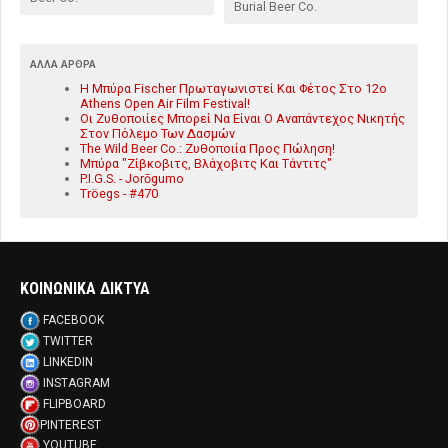
Burial Beer Co.
ΆΛΛΑ ΆΡΘΡΑ
Η Μπύρα Fischer Πρωταγωνιστεί Και Φέτος Στο 12ο
Athens Open Air Film Festival!
Οι Ζυθοποιίες Μπορεί Να Είναι Ο Αναπάντεχος Νικητής
Στον Πόλεμο Των Δασμών
The Wild Beer Co.: Ζυθοποιία Προς Πώληση!
Μπύρα "Ζίβκοβιτς, Βλάχοβιτς Και Τάντιτς"
P.I.G.S. - Jorōgumo
Tröegs - #470
ΚΟΙΝΩΝΙΚΑ ΔΙΚΤΥΑ
FACEBOOK
TWITTER
LINKEDIN
INSTAGRAM
FLIPBOARD
PINTEREST
YOUTUBE