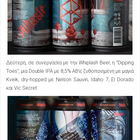
Δεύτερη, σε συνεργασία με την Whiplash Beer, η "Dipping
Toes", μια Double IPA με 8,5% ABV, ζυθοποιημένη με μαγιά
Kveik, dry-hopped με Nelson Sauvin, Idaho 7, El Dorado
και Vic Secret.