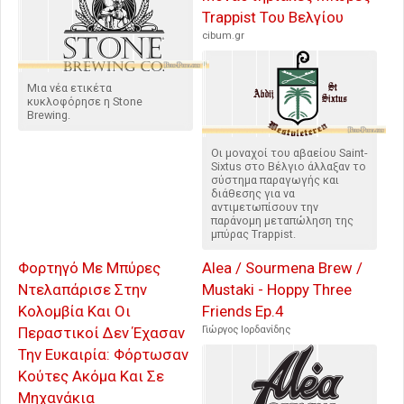
Trappist Του Βελγίου
cibum.gr
Μια νέα ετικέτα
κυκλοφόρησε η Stone
Brewing.
Οι μοναχοί του αβαείου Saint-
Sixtus στο Βέλγιο άλλαξαν το
σύστημα παραγωγής και
διάθεσης για να
αντιμετωπίσουν την
παράνομη μεταπώληση της
μπύρας Trappist.
Φορτηγό Με Μπύρες
Alea / Sourmena Brew /
Ντελαπάρισε Στην
Mustaki - Hoppy Three
Κολομβία Και Οι
Friends Ep.4
Περαστικοί Δεν Έχασαν
Γιώργος Ιορδανίδης
Την Ευκαιρία: Φόρτωσαν
Κούτες Ακόμα Και Σε
Μηχανάκια