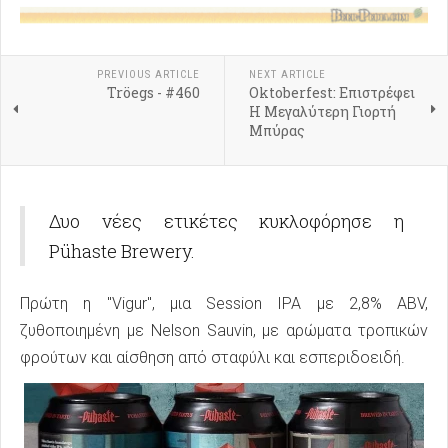
PREVIOUS ARTICLE
NEXT ARTICLE
Tröegs - #460
Oktoberfest: Επιστρέφει
Η Μεγαλύτερη Γιορτή
Μπύρας
Δυο νέες ετικέτες κυκλοφόρησε η
Pühaste Brewery.
Πρώτη η "Vigur", μια Session IPA με 2,8% ABV,
ζυθοποιημένη με Nelson Sauvin, με αρώματα τροπικών
φρούτων και αίσθηση από σταφύλι και εσπεριδοειδή.