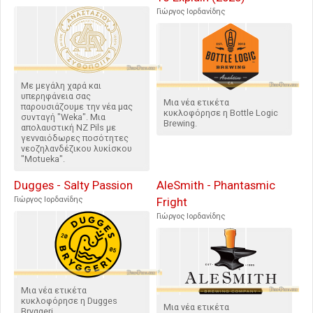
Γιώργος Ιορδανίδης
Με μεγάλη χαρά και
υπερηφάνεια σας
Μια νέα ετικέτα
παρουσιάζουμε την νέα μας
κυκλοφόρησε η Bottle Logic
συνταγή "Weka". Μια
Brewing.
απολαυστική ΝΖ Pils με
γενναιόδωρες ποσότητες
νεοζηλανδέζικου λυκίσκου
"Motueka".
Dugges - Salty Passion
AleSmith - Phantasmic
Γιώργος Ιορδανίδης
Fright
Γιώργος Ιορδανίδης
Μια νέα ετικέτα
κυκλοφόρησε η Dugges
Μια νέα ετικέτα
Bryggeri.