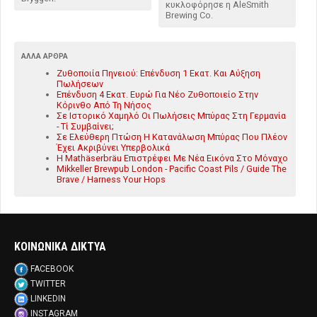
κυκλοφόρησε η AleSmith
Brewing Co.
ΆΛΛΑ ΆΡΘΡΑ
Ζυθοποιία Πηνειού: Επένδυση 1 Εκατ. Και Αύξηση
Πωλήσεων
Επένδυση 4 Εκατ. Ευρώ Για Νέο Ζυθοποιείο Στην
Κόρινθο Από Τη Νήσος
Σε Ιστορικό Χαμηλό Οι Πωλήσεις Μπύρας Στη Γερμανία
- Τί Συμβαίνει;
Σε Ελεύθερη Πτώση Η Κατανάλωση Μπύρας Που Πλέον
Έχει Ακριβύνει Υπερβολικά
Η Mathäserbräu Επιστρέφει Με Νέα Εικόνα Στο Μόναχο
Mikkeller Brewpub London - Pacific Coast Pils / Guide The
Brave / Harness Your Hops
ΚΟΙΝΩΝΙΚΑ ΔΙΚΤΥΑ
FACEBOOK
TWITTER
LINKEDIN
INSTAGRAM