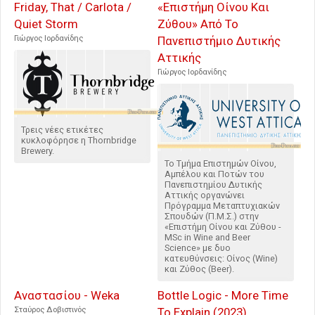
Friday, That / Carlota /
«Επιστήμη Οίνου Και
Quiet Storm
Ζύθου» Από Το
Γιώργος Ιορδανίδης
Πανεπιστήμιο Δυτικής
Αττικής
Γιώργος Ιορδανίδης
Τρεις νέες ετικέτες
κυκλοφόρησε η Thornbridge
Brewery.
Το Τμήμα Επιστημών Οίνου,
Αμπέλου και Ποτών του
Πανεπιστημίου Δυτικής
Αττικής οργανώνει
Πρόγραμμα Μεταπτυχιακών
Σπουδών (Π.Μ.Σ.) στην
«Επιστήμη Οίνου και Ζύθου -
MSc in Wine and Beer
Science» με δυο
κατευθύνσεις: Οίνος (Wine)
και Ζύθος (Beer).
Αναστασίου - Weka
Bottle Logic - More Time
Σταύρος Δοβιστινός
To Explain (2023)