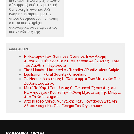
Επιστολή Υποστήριξης (Letter
of Support) από την μητρική
Carlsberg Breweries A/S
έλαβε η εταιρεία, με την
οποία δεσμεύεται η μητρική
ότι θα υποστηρίξει
οικονομικά όσον αφορά τις
υποχρεώσεις της.
ΆΛΛΑ ΆΡΘΡΑ
Η «Κατάρα» Των Guinness Χτύπησε Έναν Ακόμη
Απόγονο - Πέθανε Στα 51 Του Χρόνια Αφήνοντας Πίσω
Του Αμύθητη Περιουσία
Tired Hands - Limoncello / Trendler / PostModern Gulpie
Equilibrium / Civil Society - Graceland
Σε Νέους Ιδιοκτήτες Η Πλειοψηφία Των Μετοχών Της
Ζυθοποιίας Ζέος
Μετά Το Χαρτί Τουαλέτας Οι Γερμανοί Έχουν Αρχίσει
Να Ανησυχούν Και Για Την Πιθανή Εξαφάνιση Της Μπύρας
Από Τα Καταστήματα
Από Diageo Μέχρι Αθηναϊκή: Γιατί Ποντάρουν Στα Μη
Αλκοολούχα Και Στο Εύρημα Του Dry January