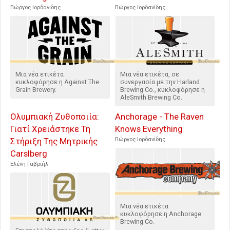
Γιώργος Ιορδανίδης
Γιώργος Ιορδανίδης
Μια νέα ετικέτα
Μια νέα ετικέτα, σε
κυκλοφόρησε η Against The
συνεργασία με την Harland
Grain Brewery.
Brewing Co., κυκλοφόρησε η
AleSmith Brewing Co.
Ολυμπιακή Ζυθοποιία:
Anchorage - The Raven
Γιατί Χρειάστηκε Τη
Knows Everything
Στήριξη Της Μητρικής
Γιώργος Ιορδανίδης
Carslberg
Ελένη Γαβριήλ
Μια νέα ετικέτα
κυκλοφόρησε η Anchorage
Brewing Co.