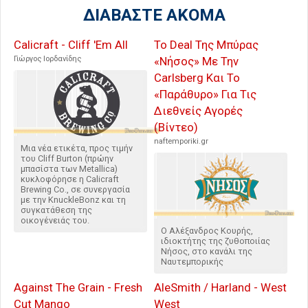
ΔΙΑΒΑΣΤΕ ΑΚΟΜΑ
Calicraft - Cliff 'Em All
Το Deal Της Μπύρας
Γιώργος Ιορδανίδης
«Νήσος» Με Την
Carlsberg Και Το
«Παράθυρο» Για Τις
Διεθνείς Αγορές
(Βίντεο)
naftemporiki.gr
Μια νέα ετικέτα, προς τιμήν
του Cliff Burton (πρώην
μπασίστα των Metallica)
κυκλοφόρησε η Calicraft
Brewing Co., σε συνεργασία
με την KnuckleBonz και τη
συγκατάθεση της
οικογένειάς του.
Ο Αλέξανδρος Κουρής,
ιδιοκτήτης της ζυθοποιίας
Νήσος, στο κανάλι της
Ναυτεμπορικής
Against The Grain - Fresh
AleSmith / Harland - West
Cut Mango
West