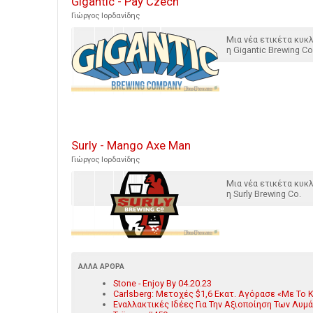
Gigantic - Pay Czech
Γιώργος Ιορδανίδης
Μια νέα ετικέτα κυ
η Gigantic Brewing Co
Surly - Mango Axe Man
Γιώργος Ιορδανίδης
Μια νέα ετικέτα κυ
η Surly Brewing Co.
ΆΛΛΑ ΆΡΘΡΑ
Stone - Enjoy By 04.20.23
Carlsberg: Μετοχές $1,6 Εκατ. Αγόρασε «Με Το
Εναλλακτικές Ιδέες Για Την Αξιοποίηση Των Λυμ