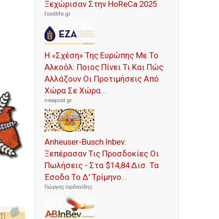
Ξεχώρισαν Στην HoReCa 2025
foodlife.gr
Η «Σχέση» Της Ευρώπης Με Το
Αλκοόλ: Ποιος Πίνει Τι Και Πώς
Αλλάζουν Οι Προτιμήσεις Από
Χώρα Σε Χώρα...
newpost.gr
Anheuser-Busch Inbev:
Ξεπέρασαν Τις Προσδοκίες Οι
Πωλήσεις - Στα $14,84 Δισ. Τα
Έσοδα Το Δ' Τρίμηνο...
Γιώργος Ιορδανίδης