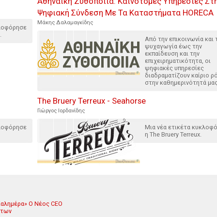
Αθηναϊκή Ζυθοποιία: Καινοτόμες Υπηρεσίες Στ
Ψηφιακή Σύνδεση Με Τα Καταστήματα HORECA
Μάκης Δαλαμαγκίδης
κλοφόρησε
.
Από την επικοινωνία και 
ψυχαγωγία έως την
εκπαίδευση και την
επιχειρηματικότητα, οι
ψηφιακές υπηρεσίες
διαδραματίζουν καίριο ρ
στην καθημερινότητά μας
The Bruery Terreux - Seahorse
Γιώργος Ιορδανίδης
κλοφόρησε
Μια νέα ετικέτα κυκλοφ
η The Bruery Terreux.
 Καλημέρα» Ο Νέος CEO
άτων