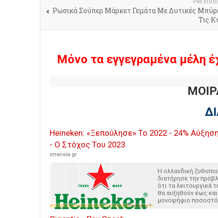
PREVIOU
Ρωσικά Σούπερ Μάρκετ Γεμάτα Με Δυτικές Μπύρ
Τις Κ
Μόνο τα εγγεγραμένα μέλη έ
ΜΟΙΡ
Δ
Heineken: «Ξεπούλησε» Το 2022 - 24% Αύξησ
- Ο Στόχος Του 2023
imerisia.gr
Η ολλανδική ζυθοποι
διατήρησε την πρόβ
ότι τα λειτουργικά 
θα αυξηθούν έως κα
μονοψήφιο ποσοστό 