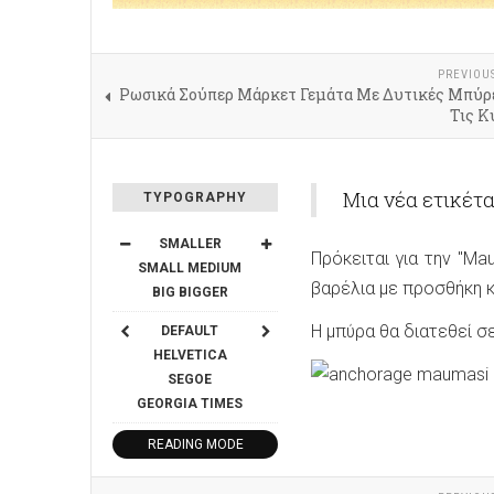
PREVIOU
Ρωσικά Σούπερ Μάρκετ Γεμάτα Με Δυτικές Μπύρ
Τις Κ
Μια νέα ετικέτ
TYPOGRAPHY
SMALLER
Πρόκειται για την "Ma
SMALL
MEDIUM
βαρέλια με προσθήκη κ
BIG
BIGGER
Η μπύρα θα διατεθεί σ
DEFAULT
HELVETICA
SEGOE
GEORGIA
TIMES
READING MODE
SHARE THIS