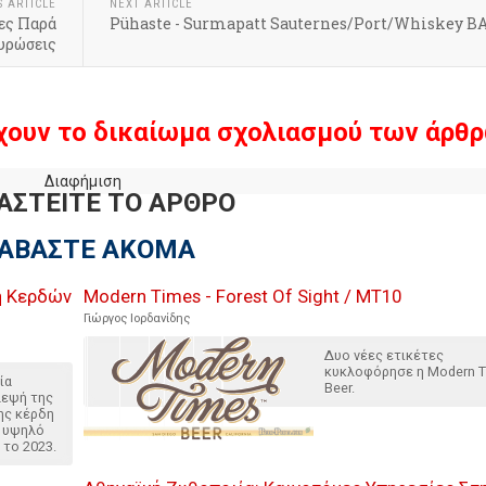
S ARTICLE
NEXT ARTICLE
ες Παρά
Pühaste - Surmapatt Sauternes/Port/Whiskey B
υρώσεις
χουν το δικαίωμα σχολιασμού των άρθρ
Διαφήμιση
ΑΣΤΕΙΤΕ ΤΟ ΑΡΘΡΟ
ΙΑΒΑΣΤΕ ΑΚΟΜΑ
η Κερδών
Modern Times - Forest Of Sight / MT10
Γιώργος Ιορδανίδης
Δυο νέες ετικέτες
κυκλοφόρησε η Modern 
ία
Beer.
λεψή της
της κέρδη
ι υψηλό
το 2023.