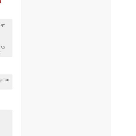
η
την
όλο
.
όρησε