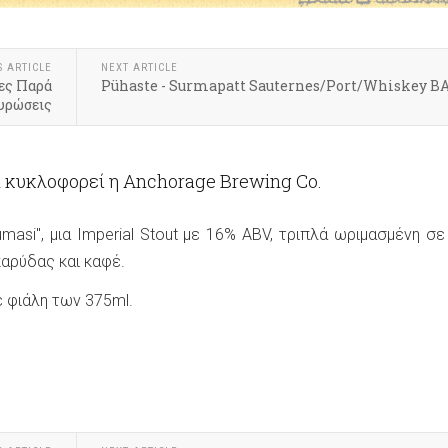
S ARTICLE
NEXT ARTICLE
ες Παρά
Pühaste - Surmapatt Sauternes/Port/Whiskey B
υρώσεις
α κυκλοφορεί η Anchorage Brewing Co.
umasi", μια Imperial Stout με 16% ABV, τριπλά ωριμασμένη σε
αρύδας και καφέ.
ε φιάλη των 375ml.