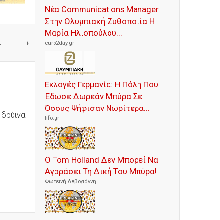
Νέα Communications Manager
Στην Ολυμπιακή Ζυθοποιία Η
Μαρία Ηλιοπούλου...
A
euro2day.gr
Εκλογές Γερμανία: Η Πόλη Που
Έδωσε Δωρεάν Μπύρα Σε
Όσους Ψήφισαν Νωρίτερα...
 δρύινα
lifo.gr
Ο Tom Holland Δεν Μπορεί Να
Αγοράσει Τη Δική Του Μπύρα!
Φωτεινή Λεβογιάννη