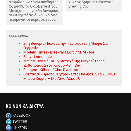
ακυρώσεων λόγω πανδημίας
κυκλοφόρησε η Lakewood
Covid-19, το Oktoberfest του
Brewing Co.
Μονάχου επανήλθε δυναμικά,
αλλά όχι τόσο δυναμικά όσο
περίμεναν οι περισσότεροι.
ΆΛΛΑ ΆΡΘΡΑ
Στη Βαυαρία Πωλούν Την Περισσότερη Μπύρα Στη
Γερμανία
Modern Times - Breakfast Lord / MT9! / Ice
Surly - Lemonade
Μπύρα: Βουτιά Για Τη Μετοχή Της Μεγαλύτερης
Ζυθοποιίας Στον Κόσμο AB InBev
Paragon - Kāheru / Citra Dynaboost
Βρετανία: «Πρωταθλήτρια» Στις Πωλήσεις Του Euro, Η
Μπύρα Χωρίς Ή Με Λίγο Αλκοόλ
ΚΟΙΝΩΝΙΚΑ ΔΙΚΤΥΑ
FACEBOOK
TWITTER
LINKEDIN