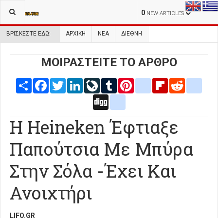
0
NEW ARTICLES
ΒΡΊΣΚΕΣΤΕ ΕΔΏ:
ΑΡΧΙΚΉ
ΝΕΑ
ΔΙΕΘΝΗ
ΜΟΙΡΑΣΤΕΙΤΕ ΤΟ ΑΡΘΡΟ
Share
Facebook
Twitter
LinkedIn
LiveJournal
Tumblr
Pinterest
blogger_post
Flipboard
Reddit
delic
Digg
google_bookmarks
Η Heineken Έφτιαξε
Παπούτσια Με Μπύρα
Στην Σόλα -Έχει Και
Ανοιχτήρι
LIFO.GR