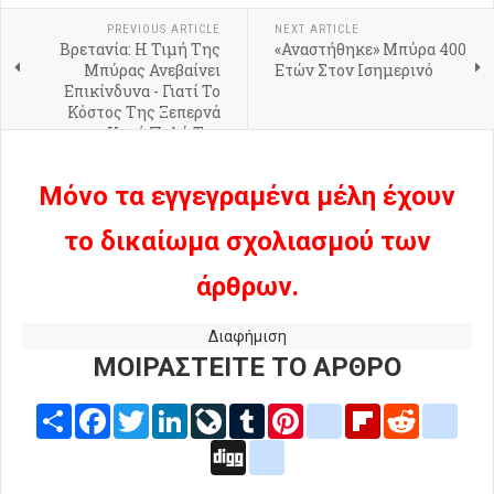
PREVIOUS ARTICLE
NEXT ARTICLE
Βρετανία: Η Τιμή Της
«Αναστήθηκε» Μπύρα 400
Μπύρας Ανεβαίνει
Ετών Στον Ισημερινό
Επικίνδυνα - Γιατί Το
Κόστος Της Ξεπερνά
Κατά Πολύ Τον
Πληθωρισμό;
Μόνο τα εγγεγραμένα μέλη έχουν
το δικαίωμα σχολιασμού των
άρθρων.
Διαφήμιση
ΜΟΙΡΑΣΤΕΙΤΕ ΤΟ ΑΡΘΡΟ
Share
Facebook
Twitter
LinkedIn
LiveJournal
Tumblr
Pinterest
blogger_post
Flipboard
Reddit
delic
Digg
google_bookmarks