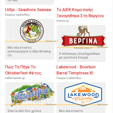
ποτών.
Uiltje - Seashore Seesaw
Το ΔΙΕΚ Κομοτηνής
Γιώργος Ιορδανίδης
Ξεναγήθηκε Στη Βεργίνα
xronos.gr
Μια νέα ετικέτα
κυκλοφόρησε η Uiltje Brewing
Η επίσκεψη ολοκληρώθηκε
Co.
με γευστική δοκιμή.
Πώς Τα Πήγε Το
Lakewood - Bourbon
Oktoberfest Φέτος;
Barrel Temptress XI
naftemporiki.gr
Γιώργος Ιορδανίδης
Έπειτα από δυο χρόνια
Μια νέα ετικέτα