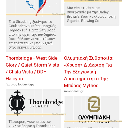
Μια νέα ετικέτα, σε
συνεργασία με την Barley
Brown's Beer, κυκλοφόρησε η
Gigantic Brewing Co.
Στο Straubing ξεκίνησε το
Gäubodenvolksfest προχθές
Παρασκευή. Για πρώτη φορά
από την αρχή της πανδημίας,
όσοι θέλουν να γιορτάσουν
επιτρέπεται να μπουν ξανά
στις σκηνές μπύρας.
Thornbridge - West Side
Ολυμπιακή Ζυθοποιία:
Glory / Quiet Storm Vista
«Χρυσή» Διάκριση Για
/ Chula Vista / DDH
Την Εξαγωγική
Halcyon
Δραστηριότητα Της
Γιώργος Ιορδανίδης
Μπύρας Mythos
newsbeast.gr
Τέσσερεις νέες ετικέτες
κυκλοφόρησε η Thornbridge