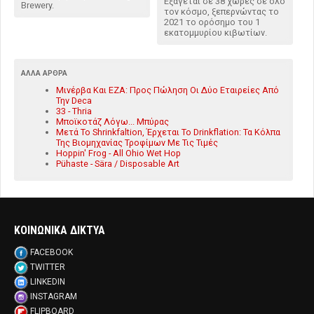
Εξάγεται σε 38 χώρες σε όλο
Brewery.
τον κόσμο, ξεπερνώντας το
2021 το ορόσημο του 1
εκατομμυρίου κιβωτίων.
ΆΛΛΑ ΆΡΘΡΑ
Μινέρβα Και ΕΖΑ: Προς Πώληση Οι Δύο Εταιρείες Από
Την Deca
33 - Thria
Μποϊκοτάζ Λόγω... Μπύρας
Μετά Το Shrinkfaltion, Έρχεται Το Drinkflation: Τα Κόλπα
Της Βιομηχανίας Τροφίμων Με Τις Τιμές
Hoppin' Frog - All Ohio Wet Hop
Pühaste - Sära / Disposable Art
ΚΟΙΝΩΝΙΚΑ ΔΙΚΤΥΑ
FACEBOOK
TWITTER
LINKEDIN
INSTAGRAM
FLIPBOARD