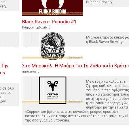
ε η
Buddha Brewery.
ery.
Black Raven - Periodic #1
Γιώργος Ιορδανίδης
Μια νέα ετικέτα κυκλοφ
.
η Black Raven Brewing.
 Την
Στο Μπουκάλι Η Μπύρα Για Τη Ζυθοποιία Κρήτη
os
agronews.gr
Με στόχο να καλύψει τη
ζήτηση καθ' όλη τη διάρκ
ς σε όλο
του έτους περιορίζοντας
ντας το
εποχικό χαρακτήρα που έ
 1
αυτή τη στιγμή το προϊόν
ίων.
η Ζυθοποιία Κρήτης, γν
ευρύτερα µε την ετικέτα
«Χάρμα» που βρίσκεται στις κάνουλες µπύρας αρκετών
καταστημάτων εστίασης ανά την επικράτεια, ετοιμάζει την ε
της στο γυάλινο μπουκάλι.