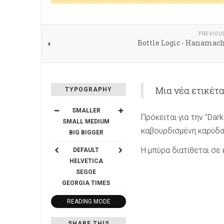
PREVIOU
Bottle Logic - Hanamach
Μια νέα ετικέτα
TYPOGRAPHY
SMALLER
Πρόκειται για την "Dar
SMALL
MEDIUM
καβουρδισμένη καρύδα 
BIG
BIGGER
Η μπύρα διατίθεται σε
DEFAULT
HELVETICA
SEGOE
GEORGIA
TIMES
READING MODE
SHARE THIS