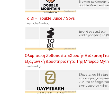
Brewing, κυκλοφόρησ
Double Mountain Brew
To Øl - Trouble Juice / Sovs
Γιώργος Ιορδανίδης
Δυο νέες ετικέτες
κυκλοφόρησε η To Øl
Ολυμπιακή Ζυθοποιία: «Χρυσή» Διάκριση Για
Εξαγωγική Δραστηριότητα Της Μπύρας Myth
newsbeast.gr
Εξάγεται σε 38 χώρε
τον κόσμο, ξεπερνώ
2021 το ορόσημο του
εκατομμυρίου κιβωτ