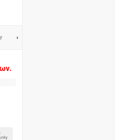
y
ων.
ς
unky