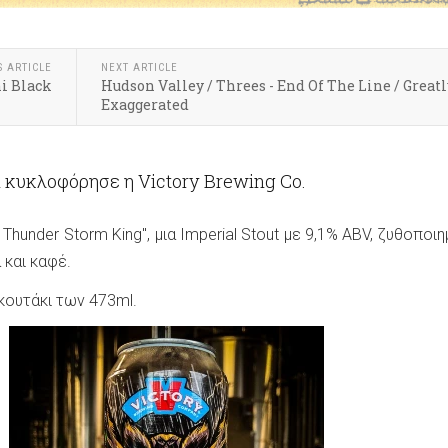
S ARTICLE
NEXT ARTICLE
i Black
Hudson Valley / Threes - End Of The Line / Greatl
Exaggerated
 κυκλοφόρησε η Victory Brewing Co.
k Thunder Storm King", μια Imperial Stout με 9,1% ABV, ζυθοποι
και καφέ.
 κουτάκι των 473ml.