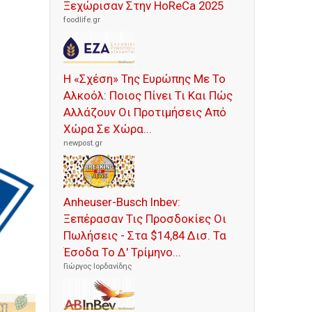
Ξεχώρισαν Στην HoReCa 2025
foodlife.gr
Η «Σχέση» Της Ευρώπης Με Το
Αλκοόλ: Ποιος Πίνει Τι Και Πώς
Αλλάζουν Οι Προτιμήσεις Από
Χώρα Σε Χώρα...
newpost.gr
Anheuser-Busch Inbev:
Ξεπέρασαν Τις Προσδοκίες Οι
Πωλήσεις - Στα $14,84 Δισ. Τα
Έσοδα Το Δ' Τρίμηνο...
Γιώργος Ιορδανίδης