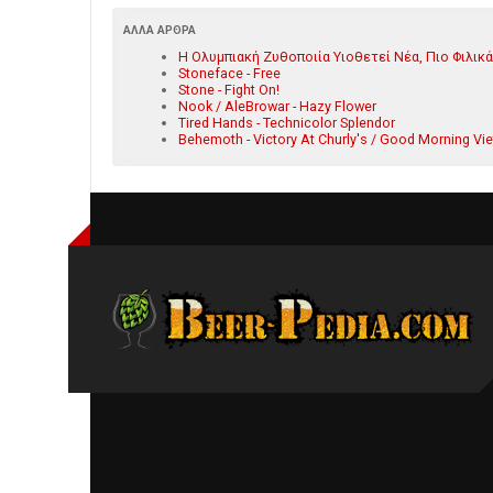
ΆΛΛΑ ΆΡΘΡΑ
Η Ολυμπιακή Ζυθοποιία Υιοθετεί Νέα, Πιο Φιλικ
Stoneface - Free
Stone - Fight On!
Nook / AleBrowar - Hazy Flower
Tired Hands - Technicolor Splendor
Behemoth - Victory At Churly's / Good Morning Vi