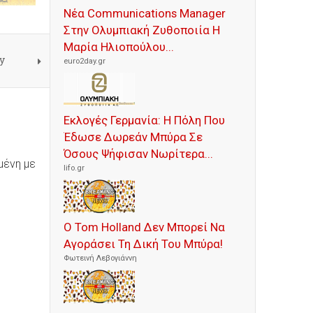
Νέα Communications Manager
Στην Ολυμπιακή Ζυθοποιία Η
Μαρία Ηλιοπούλου...
y
euro2day.gr
Εκλογές Γερμανία: Η Πόλη Που
Έδωσε Δωρεάν Μπύρα Σε
Όσους Ψήφισαν Νωρίτερα...
ημένη με
lifo.gr
Ο Tom Holland Δεν Μπορεί Να
Αγοράσει Τη Δική Του Μπύρα!
Φωτεινή Λεβογιάννη