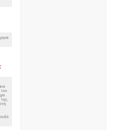
όρησε
ς
εια
 τον
χει
 της,
ωστή
ίσοδό