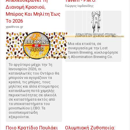
Απελευθερώνει Τη
Tavern - P.M.O.
Διανομή Κρασιού,
Γιώργος Ιορδανίδης
Μπύρας Και Μηλίτη Έως
Το 2026
ypaithros.gr
Μια νέα ετικέτα, σε
συνεργασία με την Lost
Tavern Brewing, κυκλοφόρησε
η Abomination Brewing Co.
Το αργότερο μέχρι την 1η
Ιανουαρίου 2026, οι
καταναλωτές του Οντάριο θα
μπορούν να αγοράζουν τα
κρασιά, τις μπύρες, τους
μηλίτες και άλλα έτοιμα προς
κατανάλωση ποτά χαμηλής
περιεκτικότητας σε αλκοόλ
σε καταστήματα εκτός από
τα υποκαταστήματα του
μονοπωλίου LCBO. Τα
οινοπνευματώδη
εξαιρούνται.
Ποιο Κρατίδιο Πουλάει
Ολυμπιακή Ζυθοποιία: