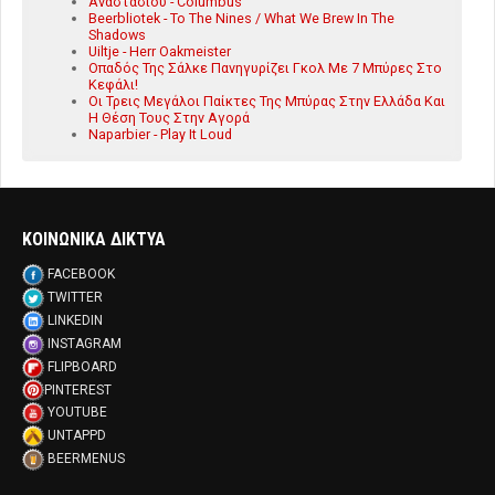
Αναστασίου - Columbus
Beerbliotek - To The Nines / What We Brew In The
Shadows
Uiltje - Herr Oakmeister
Οπαδός Της Σάλκε Πανηγυρίζει Γκολ Με 7 Μπύρες Στο
Κεφάλι!
Οι Τρεις Μεγάλοι Παίκτες Της Μπύρας Στην Ελλάδα Και
Η Θέση Τους Στην Αγορά
Naparbier - Play It Loud
ΚΟΙΝΩΝΙΚΑ ΔΙΚΤΥΑ
FACEBOOK
TWITTER
LINKEDIN
INSTAGRAM
FLIPBOARD
PINTEREST
YOUTUBE
UNTAPPD
BEERMENUS