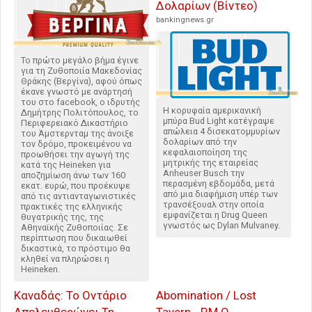
Δολαρίων (Βίντεο)
bankingnews.gr
Το πρώτο μεγάλο βήμα έγινε
για τη Ζυθοποιία Μακεδονίας
Θράκης (Βεργίνα), αφού όπως
έκανε γνωστό με ανάρτησή
του στο facebook, o ιδρυτής
Η κορυφαία αμερικανική
Δημήτρης Πολιτόπουλος, το
μπύρα Bud Light κατέγραψε
Περιφερειακό Δικαστήριο
απώλεια 4 δισεκατομμυρίων
του Άμστερνταμ της άνοιξε
δολαρίων από την
τον δρόμο, προκειμένου να
κεφαλαιοποίηση της
προωθήσει την αγωγή της
μητρικής της εταιρείας
κατά της Heineken για
Anheuser Busch την
αποζημίωση άνω των 160
περασμένη εβδομάδα, μετά
εκατ. ευρώ, που προέκυψε
από μια διαφήμιση υπέρ των
από τις αντιανταγωνιστικές
τρανσέξουαλ στην οποία
πρακτικές της ελληνικής
εμφανίζεται η Drug Queen
θυγατρικής της, της
γνωστός ως Dylan Mulvaney.
Αθηναϊκής Ζυθοποιίας. Σε
περίπτωση που δικαιωθεί
δικαστικά, το πρόστιμο θα
κληθεί να πληρώσει η
Heineken.
Καναδάς: Το Οντάριο
Abomination / Lost