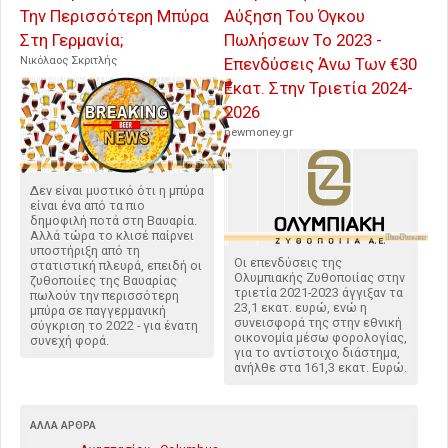
Την Περισσότερη Μπύρα
Αύξηση Του Όγκου
Στη Γερμανία;
Πωλήσεων Το 2023 -
Νικόλαος Σκριτλής
Επενδύσεις Άνω Των €30
Εκατ. Στην Τριετία 2024-
2026
newmoney.gr
Δεν είναι μυστικό ότι η μπύρα
είναι ένα από τα πιο
δημοφιλή ποτά στη Βαυαρία.
Αλλά τώρα το κλισέ παίρνει
υποστήριξη από τη
Οι επενδύσεις της
στατιστική πλευρά, επειδή οι
Ολυμπιακής Ζυθοποιίας στην
ζυθοποιίες της Βαυαρίας
τριετία 2021-2023 άγγιξαν τα
πωλούν την περισσότερη
23,1 εκατ. ευρώ, ενώ η
μπύρα σε παγγερμανική
συνεισφορά της στην εθνική
σύγκριση το 2022 - για ένατη
οικονομία μέσω φορολογίας,
συνεχή φορά.
για το αντίστοιχο διάστημα,
ανήλθε στα 161,3 εκατ. Ευρώ.
ΆΛΛΑ ΆΡΘΡΑ