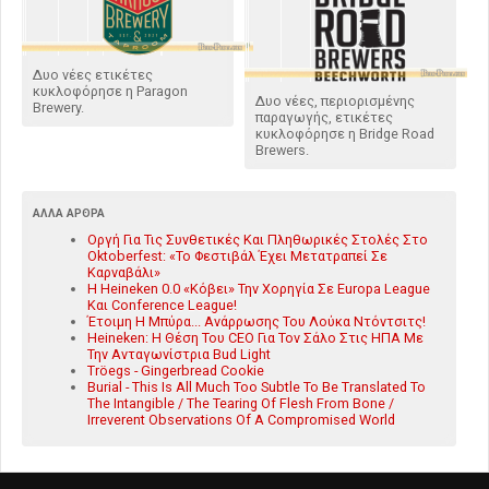
Δυο νέες ετικέτες
κυκλοφόρησε η Paragon
Δυο νέες, περιορισμένης
Brewery.
παραγωγής, ετικέτες
κυκλοφόρησε η Bridge Road
Brewers.
ΆΛΛΑ ΆΡΘΡΑ
Οργή Για Τις Συνθετικές Και Πληθωρικές Στολές Στο
Oktoberfest: «Το Φεστιβάλ Έχει Μετατραπεί Σε
Καρναβάλι»
Η Heineken 0.0 «Κόβει» Την Χορηγία Σε Europa League
Και Conference League!
Έτοιμη Η Μπύρα... Ανάρρωσης Του Λούκα Ντόντσιτς!
Heineken: Η Θέση Του CEO Για Τον Σάλο Στις ΗΠΑ Με
Την Ανταγωνίστρια Bud Light
Tröegs - Gingerbread Cookie
Burial - This Is All Much Too Subtle To Be Translated To
The Intangible / The Tearing Of Flesh From Bone /
Irreverent Observations Of A Compromised World