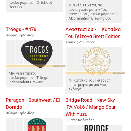
κυκλοφόρησε η Offshoot
Μια νέα ετικέτα, σε
Beer Co.
συνεργασία με την Tox
Brewing Co., κυκλοφόρησε η
Abomination Brewing Co.
Tröegs - #478
Αναστασίου - Η Κατσίκα
Γιώργος Ιορδανίδης
Του Γείτονα Brett Edition
Σταύρος Δοβιστινός
Μια νέα ετικέτα
κυκλοφόρησε η Tröegs
"Η Κατσίκα Του Γείτονα"
Independent Brewing.
επιστρέφει με μια νέα
εκδοχή.
Paragon - Southwest / El
Bridge Road - New Sky
Dorado
IPA Vol.6 / Mango Sour
Γιώργος Ιορδανίδης
With Yuzu
Γιώργος Ιορδανίδης