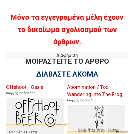
Tearing Of Flesh From
Ετικέτες Στα Ποτά
Bone / Irreverent
Observations Of A
Μόνο τα εγγεγραμένα μέλη έχουν
Compromised World
το δικαίωμα σχολιασμού των
άρθρων.
Διαφήμιση
ΜΟΙΡΑΣΤΕΙΤΕ ΤΟ ΑΡΘΡΟ
ΔΙΑΒΑΣΤΕ ΑΚΟΜΑ
Offshoot - Oasis
Abomination / Tox -
Γιώργος Ιορδανίδης
Wandering Into The Frog
Γιώργος Ιορδανίδης
Μια νέα ετικέτα