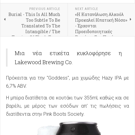
PREVIOUS ARTICLE
NEXT ARTICLE
Burial - This Is All Much
«Η Κατανάλωση Αλκοόλ
Too Subtle To Be
Προκαλεί Ηπατική Νόσο»
Translated To The
- Έρχονται
Intangible / The
Προειδοποιητικές
Tearing Of Flesh From
Ετικέτες Στα Ποτά
Bone / Irreverent
Observations Of A
Μια νέα ετικέτα κυκλοφόρησε η
Compromised World
Lakewood Brewing Co.
Πρόκειται για την "Goddess", μια χυμώδης Hazy IPA με
6,7% ABV.
Η μπύρα διατίθεται σε κουτάκι των 355ml, καθώς και σε
βαρέλι, με μέρος των εσόδων απ' τις πωλήσεις να
διατίθενται στην Pink Boots Society.