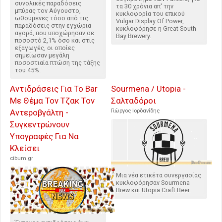
συνολικές παραδόσεις
τα 30 χρόνια απ' την
μπύρας τον Αύγουστο,
κυκλοφορία του επικού
ωθούμενες τόσο από τις
Vulgar Display Of Power,
παραδόσεις στην εγχώρια
κυκλοφόρησε η Great South
αγορά, που υποχώρησαν σε
Bay Brewery.
ποσοστό 2,1% όσο και στις
εξαγωγές, οι οποίες
σημείωσαν μεγάλη
ποσοστιαία πτώση της τάξης
του 45%.
Αντιδράσεις Για Το Bar
Sourmena / Utopia -
Με Θέμα Τον Τζακ Τον
Σαλταδόροι
Αντεροβγάλτη -
Γιώργος Ιορδανίδης
Συγκεντρώνουν
Υπογραφές Για Να
Κλείσει
cibum.gr
Μια νέα ετικέτα συνεργασίας
κυκλοφόρησαν Sourmena
Brew και Utopia Craft Beer.