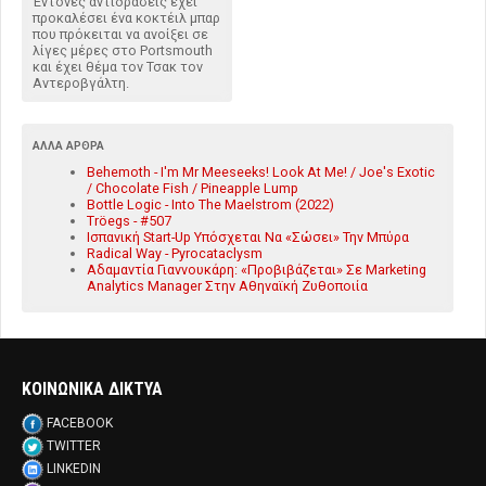
Έντονες αντιδράσεις έχει
προκαλέσει ένα κοκτέιλ μπαρ
που πρόκειται να ανοίξει σε
λίγες μέρες στο Portsmouth
και έχει θέμα τον Τσακ τον
Αντεροβγάλτη.
ΆΛΛΑ ΆΡΘΡΑ
Behemoth - I'm Mr Meeseeks! Look At Me! / Joe's Exotic
/ Chocolate Fish / Pineapple Lump
Bottle Logic - Into The Maelstrom (2022)
Tröegs - #507
Ισπανική Start-Up Υπόσχεται Να «Σώσει» Την Μπύρα
Radical Way - Pyrocataclysm
Aδαμαντία Γιαννουκάρη: «Προβιβάζεται» Σε Marketing
Analytics Manager Στην Αθηναϊκή Ζυθοποιία
ΚΟΙΝΩΝΙΚΑ ΔΙΚΤΥΑ
FACEBOOK
TWITTER
LINKEDIN