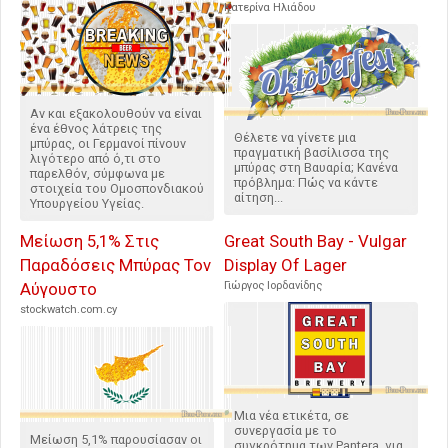
Κατερίνα Ηλιάδου
Αν και εξακολουθούν να είναι
ένα έθνος λάτρεις της
Θέλετε να γίνετε μια
μπύρας, οι Γερμανοί πίνουν
πραγματική βασίλισσα της
λιγότερο από ό,τι στο
μπύρας στη Βαυαρία; Κανένα
παρελθόν, σύμφωνα με
πρόβλημα: Πώς να κάντε
στοιχεία του Ομοσπονδιακού
αίτηση...
Υπουργείου Υγείας.
Μείωση 5,1% Στις
Great South Bay - Vulgar
Παραδόσεις Μπύρας Τον
Display Of Lager
Αύγουστο
Γιώργος Ιορδανίδης
stockwatch.com.cy
Μια νέα ετικέτα, σε
συνεργασία με το
Μείωση 5,1% παρουσίασαν οι
συγκρότημα των Pantera, για