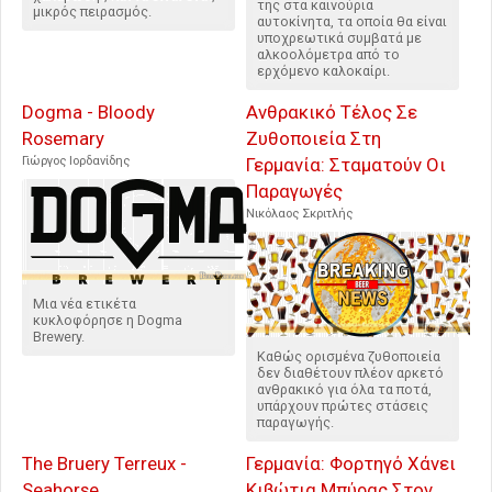
της στα καινούρια
μικρός πειρασμός.
αυτοκίνητα, τα οποία θα είναι
υποχρεωτικά συμβατά με
αλκοολόμετρα από το
ερχόμενο καλοκαίρι.
Dogma - Bloody
Ανθρακικό Τέλος Σε
Rosemary
Ζυθοποιεία Στη
Γιώργος Ιορδανίδης
Γερμανία: Σταματούν Οι
Παραγωγές
Νικόλαος Σκριτλής
Μια νέα ετικέτα
κυκλοφόρησε η Dogma
Brewery.
Καθώς ορισμένα ζυθοποιεία
δεν διαθέτουν πλέον αρκετό
ανθρακικό για όλα τα ποτά,
υπάρχουν πρώτες στάσεις
παραγωγής.
The Bruery Terreux -
Γερμανία: Φορτηγό Χάνει
Seahorse
Κιβώτια Μπύρας Στον