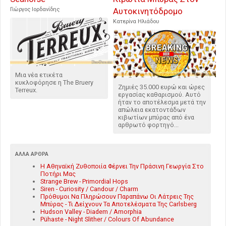
Γιώργος Ιορδανίδης
Αυτοκινητόδρομο
Κατερίνα Ηλιάδου
Μια νέα ετικέτα
κυκλοφόρησε η The Bruery
Ζημιές 35.000 ευρώ και ώρες
Terreux.
εργασίας καθαρισμού. Αυτό
ήταν το αποτέλεσμα μετά την
απώλεια εκατοντάδων
κιβωτίων μπύρας από ένα
αρθρωτό φορτηγό...
ΆΛΛΑ ΆΡΘΡΑ
Η Αθηναϊκή Ζυθοποιία Φέρνει Την Πράσινη Γεωργία Στο
Ποτήρι Μας
Strange Brew - Primordial Hops
Siren - Curiosity / Candour / Charm
Πρόθυμοι Να Πληρώσουν Παραπάνω Οι Λάτρεις Της
Μπύρας - Τι Δείχνουν Τα Αποτελέσματα Της Carlsberg
Hudson Valley - Diadem / Amorphia
Pühaste - Night Slither / Colours Of Abundance