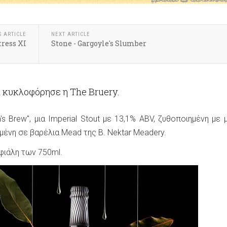
S ARTICLE
NEXT ARTICLE
ress XI
Stone - Gargoyle's Slumber
 κυκλοφόρησε η The Bruery.
n's Brew", μια Imperial Stout με 13,1% ABV, ζυθοποιημένη με μ
ένη σε βαρέλια Mead της B. Nektar Meadery.
 φιάλη των 750ml.