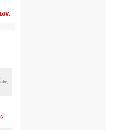
ων.
α
Like,
ού