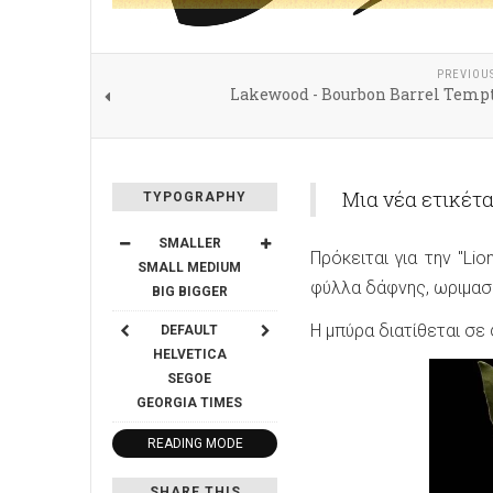
PREVIOU
Lakewood - Bourbon Barrel Tempt
Μια νέα ετικέτα
TYPOGRAPHY
SMALLER
Πρόκειται για την "Lio
SMALL
MEDIUM
φύλλα δάφνης, ωριμασμ
BIG
BIGGER
Η μπύρα διατίθεται σε
DEFAULT
HELVETICA
SEGOE
GEORGIA
TIMES
READING MODE
SHARE THIS