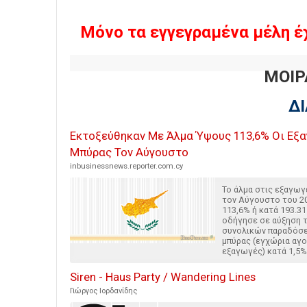
Μόνο τα εγγεγραμένα μέλη έ
ΜΟΙΡ
Δ
Εκτοξεύθηκαν Με Άλμα Ύψους 113,6% Οι Εξ
Μπύρας Τον Αύγουστο
inbusinessnews.reporter.com.cy
Το άλμα στις εξαγωγ
τον Αύγουστο του 2
113,6% ή κατά 193.31
οδήγησε σε αύξηση 
συνολικών παραδόσ
μπύρας (εγχώρια αγο
εξαγωγές) κατά 1,5%
Siren - Haus Party / Wandering Lines
Γιώργος Ιορδανίδης