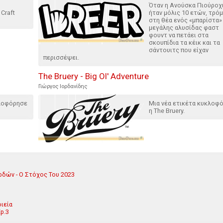
Όταν η Aνούσκα Πιούροχ
Craft
ήταν μόλις 10 ετών, τρό
στη θέα ενός «μπαρίστα»
μεγάλης αλυσίδας φαστ
φουντ να πετάει στα
σκουπίδια τα κέικ και τα
σάντουιτς που είχαν
περισσέψει.
The Bruery - Big Ol' Adventure
Γιώργος Ιορδανίδης
κλοφόρησε
Μια νέα ετικέτα κυκλοφ
η The Bruery.
ρδών - Ο Στόχος Του 2023
ιεία
Ep.3