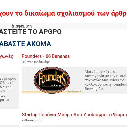
χουν το δικαίωμα σχολιασμού των άρθρ
Διαφήμιση
ΑΣΤΕΙΤΕ ΤΟ ΑΡΘΡΟ
ΙΑΒΑΣΤΕ ΑΚΟΜΑ
αγωγές
Founders - 86 Bananas
Γιώργος Ιορδανίδης
Μια νέα ετικέτα, σε
συνεργασία με την εταιρί
ές μπύρας
παγωτών Any Colour You 
023 κατά
κυκλοφόρησε η Founders
5 λίτρα
Brewing Co.
των
εων
ρά και
.
Startup Παράγει Μπύρα Από Υπολείμματα Ψωμι
kathimerini.gr