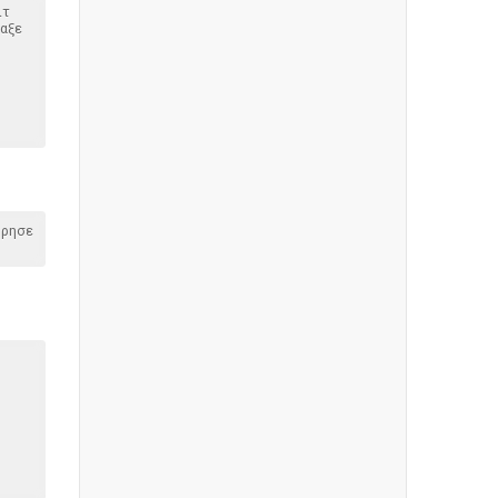
ιτ
μαξε
όρησε