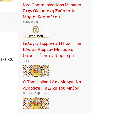
Νέα Communications Manager
Στην Ολυμπιακή Ζυθοποιία Η
Μαρία Ηλιοπούλου...
euro2day.gr
Εκλογές Γερμανία: Η Πόλη Που
Έδωσε Δωρεάν Μπύρα Σε
Όσους Ψήφισαν Νωρίτερα...
έλι και
lifo.gr
Ο Tom Holland Δεν Μπορεί Να
Αγοράσει Τη Δική Του Μπύρα!
Φωτεινή Λεβογιάννη