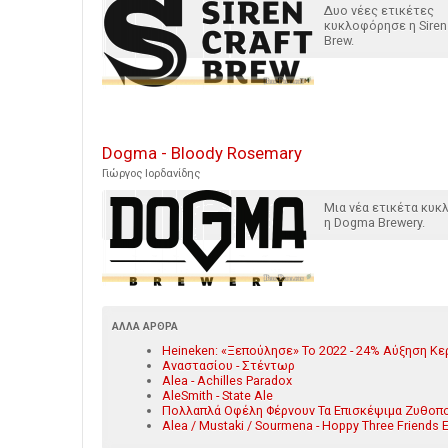
Δυο νέες ετικέτες
κυκλοφόρησε η Siren 
Brew.
Dogma - Bloody Rosemary
Γιώργος Ιορδανίδης
Μια νέα ετικέτα κυ
η Dogma Brewery.
ΆΛΛΑ ΆΡΘΡΑ
Heineken: «Ξεπούλησε» Το 2022 - 24% Αύξηση Κε
Αναστασίου - Στέντωρ
Alea - Achilles Paradox
AleSmith - State Ale
Πολλαπλά Οφέλη Φέρνουν Τα Επισκέψιμα Ζυθοπο
Alea / Mustaki / Sourmena - Hoppy Three Friends 