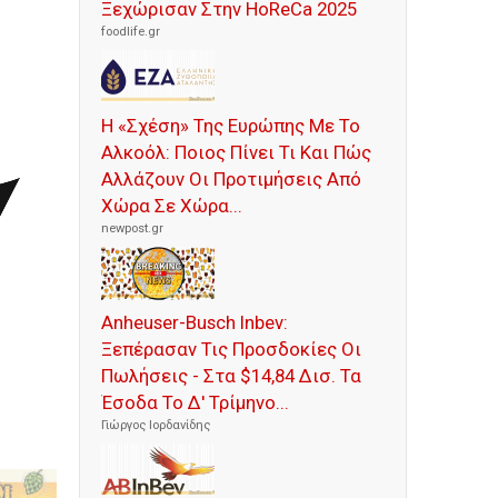
Ξεχώρισαν Στην HoReCa 2025
foodlife.gr
Η «Σχέση» Της Ευρώπης Με Το
Αλκοόλ: Ποιος Πίνει Τι Και Πώς
Αλλάζουν Οι Προτιμήσεις Από
Χώρα Σε Χώρα...
newpost.gr
Anheuser-Busch Inbev:
Ξεπέρασαν Τις Προσδοκίες Οι
Πωλήσεις - Στα $14,84 Δισ. Τα
Έσοδα Το Δ' Τρίμηνο...
Γιώργος Ιορδανίδης