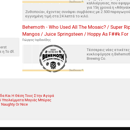
καλλιέργειας, που εφαρμ
για 15η χρονιά η «Αθηναϊ
Ζυθοποιία», έχοντας συνάψει συμβάσεις με 2.500 παραγωγού
εγγυημένη τιμή στα 24 λεπτά το κιλό.
Behemoth - Who Used All The Mosaic? / Super Ri
Mangos / Juice Springsteen / Hoppy As F##k For 
Γιώργος Ιορδανίδης
erst
Τέσσερεις νέες ετικέτες
 η To Øl.
κυκλοφόρησε η Behemot
Brewing Co.
άδα Και Η Θέση Τους Στην Αγορά
ό Υπολείμματα Μαγιάς Μπύρας
/ Naughty Or Nice