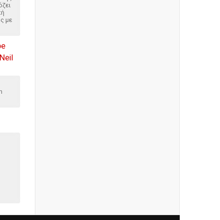
όζει
κή
ς με
pe
Neil
h