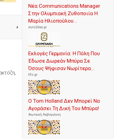
Νέα Communications Manager
Στην Ολυμπιακή Ζυθοποιία Η
Μαρία Ηλιοπούλου...
euro2day.gr
Εκλογές Γερμανία: Η Πόλη Που
Έδωσε Δωρεάν Μπύρα Σε
Όσους Ψήφισαν Νωρίτερα...
ακτόζη,
lifo.gr
Ο Tom Holland Δεν Μπορεί Να
Αγοράσει Τη Δική Του Μπύρα!
Φωτεινή Λεβογιάννη