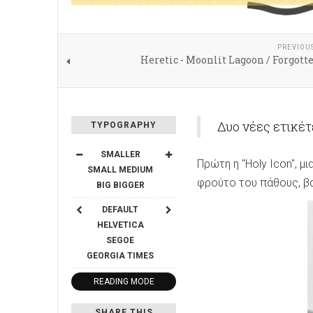
PREVIOU
Heretic - Moonlit Lagoon / Forgott
Δυο νέες ετικέ
TYPOGRAPHY
SMALLER
Πρώτη η "Holy Icon", μ
SMALL
MEDIUM
φρούτο του πάθους, βαν
BIG
BIGGER
DEFAULT
HELVETICA
SEGOE
GEORGIA
TIMES
READING MODE
SHARE THIS