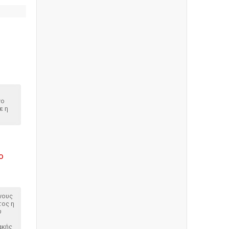
vo
ε η
ο
νους
τος η
υ
ακής