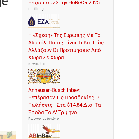
ge
Ξεχώρισαν Στην HoReCa 2025
foodlife.gr
Η «Σχέση» Της Ευρώπης Με Το
Αλκοόλ: Ποιος Πίνει Τι Και Πώς
Αλλάζουν Οι Προτιμήσεις Από
Χώρα Σε Χώρα...
newpost.gr
Anheuser-Busch Inbev:
Ξεπέρασαν Τις Προσδοκίες Οι
Πωλήσεις - Στα $14,84 Δισ. Τα
Έσοδα Το Δ' Τρίμηνο...
Γιώργος Ιορδανίδης