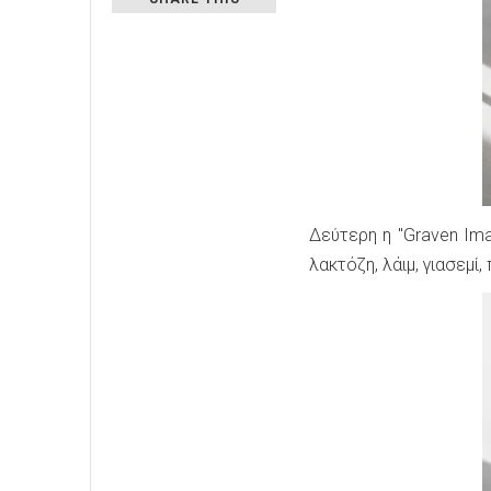
Δεύτερη η "Graven Ima
λακτόζη, λάιμ, γιασεμί,