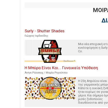
ΜΟΙΡ
Δ
Surly - Shutter Shades
Γιώργος Ιορδανίδης
Μια νέα εποχιακή ετ
κυκλοφόρησε η Surly
Co.
Η Μπύρα Είναι Και... Γυναικεία Υπόθεση
Άντγε Ράουπαχ / Μαρία Ρηγούτσου
Η 23η Απριλίου είναι
της γερμανικής μπύρ
Κάποτε η οικιακή ζυ
ήταν κυρίως σε γυνα
χέρια. Και σήμερα όμ
μισές ζυθοποιίες
διευθύνονται από γυ