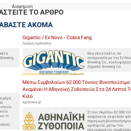
Διαφήμιση
ΑΣΤΕΙΤΕ ΤΟ ΑΡΘΡΟ
ΙΑΒΑΣΤΕ ΑΚΟΜΑ
Gigantic / Ex Novo - Cobra Fang
Γιώργος Ιορδανίδης
ικέτα
Μια νέα ετικέτα, σε
 Brewing
συνεργασία με την Ex No
Brewing Co., κυκλοφόρησ
Gigantic Brewing Co.
Μέσω Συμβολαίων 62.000 Τόνους Βυνοποιίσιμο
Αναμένει Η Αθηναϊκή Ζυθοποιία Στα 24 Λεπτά Τ
Κιλό
 η μέρα
ας.
agronews.gr
θοποιία
ικεία
Στους περίπου 62.000 τό
ως οι
αναμένεται να φτάσει φέ
παραγωγή βυνοποιήσιμο
ναίκες.
κριθαριού, μέσω του
προγράμματος συμβολαι