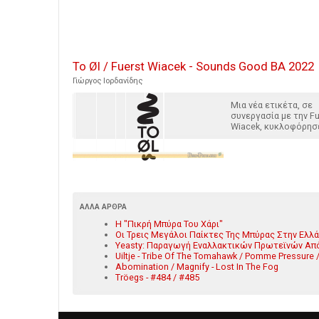
To Øl / Fuerst Wiacek - Sounds Good BA 2022
Γιώργος Ιορδανίδης
Μια νέα ετικέτα, σε
συνεργασία με την Fu
Wiacek, κυκλοφόρησε
ΆΛΛΑ ΆΡΘΡΑ
Η "Πικρή Μπύρα Του Χάρι"
Οι Τρεις Μεγάλοι Παίκτες Της Μπύρας Στην Ελλ
Yeasty: Παραγωγή Εναλλακτικών Πρωτεϊνών Απ
Uiltje - Tribe Of The Tomahawk / Pomme Pressure 
Abomination / Magnify - Lost In The Fog
Tröegs - #484 / #485