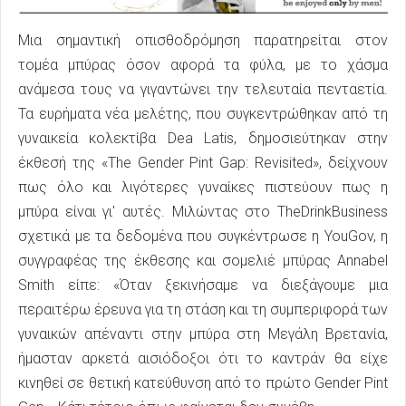
Μια σημαντική οπισθοδρόμηση παρατηρείται στον
τομέα μπύρας όσον αφορά τα φύλα, με το χάσμα
ανάμεσα τους να γιγαντώνει την τελευταία πενταετία.
Τα ευρήματα νέα μελέτης, που συγκεντρώθηκαν από τη
γυναικεία κολεκτίβα Dea Latis, δημοσιεύτηκαν στην
έκθεσή της «The Gender Pint Gap: Revisited», δείχνουν
πως όλο και λιγότερες γυναίκες πιστεύουν πως η
μπύρα είναι γι' αυτές. Μιλώντας στο TheDrinkBusiness
σχετικά με τα δεδομένα που συγκέντρωσε η YouGov, η
συγγραφέας της έκθεσης και σομελιέ μπύρας Annabel
Smith είπε: «Όταν ξεκινήσαμε να διεξάγουμε μια
περαιτέρω έρευνα για τη στάση και τη συμπεριφορά των
γυναικών απέναντι στην μπύρα στη Μεγάλη Βρετανία,
ήμασταν αρκετά αισιόδοξοι ότι το καντράν θα είχε
κινηθεί σε θετική κατεύθυνση από το πρώτο Gender Pint