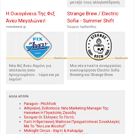
μεταξύ τους αλληλεπίδραση.
Η Οικογένεια Της Φιξ
Strange Brew / Electric
Άνευ Μεγαλώνει!
Sofia - Summer Shift
newsbeast.gr
Γιώργος Ιορδανίδης
Νέα Φιξ Άνευ Λεμόνι για
Μια νέα ετικέτα συνεργασίας
απόλαυση άνευ
κυκλοφόρησαν Electric Sofia
προηγουμένου... τώρα και με
Brewing και Strange Brew.
λεμόνι!
ΆΛΛΑ ΆΡΘΡΑ
Paragon - Pitchfork
Αθηναϊκή Ζυθοποιία: Νέα Marketing Manager Της
Heineken Η Πηνελόπη Ζαούδη
Έκοψαν Οι Έλληνες Το Ποτό;
Γιατί Η Βρετανική Waitrose Πραγματοποιεί Συναλλαγές
Με Το "No-Low Alcohol"
Midnight Circus - Χαρτί & Καλαμάρι