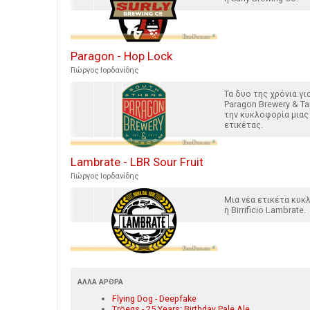
Paragon - Hop Lock
Γιώργος Ιορδανίδης
Τα δυο της χρόνια γι
Paragon Brewery & T
την κυκλοφορία μιας
ετικέτας.
Lambrate - LBR Sour Fruit
Γιώργος Ιορδανίδης
Μια νέα ετικέτα κυ
η Birrificio Lambrate.
ΆΛΛΑ ΆΡΘΡΑ
Flying Dog - Deepfake
Tröegs - 25 Years: Birthday Pale Ale