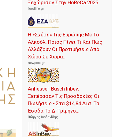
Ξεχώρισαν Στην HoReCa 2025
foodlife.gr
Η «Σχέση» Της Ευρώπης Με Το
Αλκοόλ: Ποιος Πίνει Τι Και Πώς
Αλλάζουν Οι Προτιμήσεις Από
Χώρα Σε Χώρα...
newpost.gr
Anheuser-Busch Inbev:
Ξεπέρασαν Τις Προσδοκίες Οι
Πωλήσεις - Στα $14,84 Δισ. Τα
Έσοδα Το Δ' Τρίμηνο...
Γιώργος Ιορδανίδης