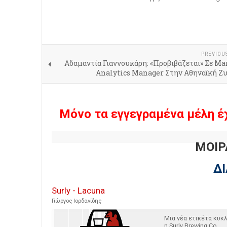
PREVIOU
Aδαμαντία Γιαννουκάρη: «Προβιβάζεται» Σε Ma
Analytics Manager Στην Αθηναϊκή Ζυ
Μόνο τα εγγεγραμένα μέλη έ
ΜΟΙΡ
Δ
Surly - Lacuna
Γιώργος Ιορδανίδης
Μια νέα ετικέτα κυ
η Surly Brewing Co.