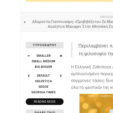
PREVIOU
Aδαμαντία Γιαννουκάρη: «Προβιβάζεται» Σε Ma
Analytics Manager Στην Αθηναϊκή Ζυ
Περιλαμβάνει πλ
TYPOGRAPHY
τη φιλοσοφία τη
SMALLER
SMALL
MEDIUM
Η Ελληνική Ζυθοποιία
BIG
BIGGER
εμπλουτισμένο περιεχ
DEFAULT
σύγχρονες τάσεις δίνε
HELVETICA
SEGOE
όλα τα «μυστικά» της 
GEORGIA
TIMES
READING MODE
SHARE THIS