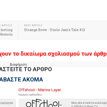
S ARTICLE
NEXT ARTICLE
rketing
Strange Brew - Uncle Jam's Tale #12
θοποιία
χουν το δικαίωμα σχολιασμού των άρθρ
Διαφήμιση
ΑΣΤΕΙΤΕ ΤΟ ΑΡΘΡΟ
ΙΑΒΑΣΤΕ ΑΚΟΜΑ
Offshoot - Marine Layer
Γιώργος Ιορδανίδης
κλοφόρησε
Μια νέα ετικέτα κυκλοφ
η Offshoot Beer Co.