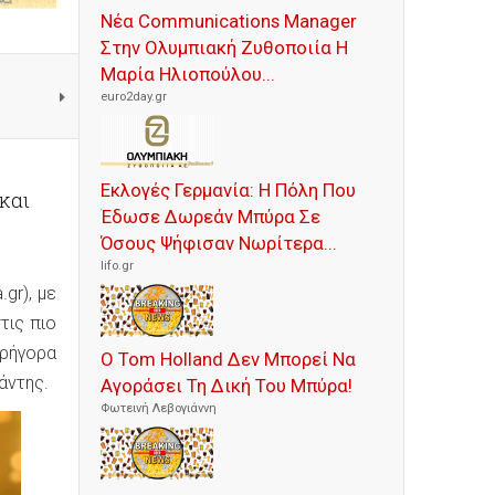
Νέα Communications Manager
Στην Ολυμπιακή Ζυθοποιία Η
Μαρία Ηλιοπούλου...
euro2day.gr
Εκλογές Γερμανία: Η Πόλη Που
 και
Έδωσε Δωρεάν Μπύρα Σε
Όσους Ψήφισαν Νωρίτερα...
lifo.gr
.gr), με
τις πιο
γρήγορα
Ο Tom Holland Δεν Μπορεί Να
άντης.
Αγοράσει Τη Δική Του Μπύρα!
Φωτεινή Λεβογιάννη