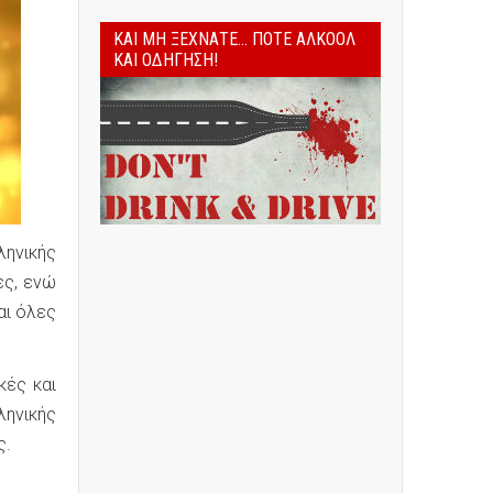
ΚΑΙ ΜΗ ΞΕΧΝΆΤΕ... ΠΟΤΈ ΑΛΚΟΌΛ
ΚΑΙ ΟΔΉΓΗΣΗ!
ληνικής
ες, ενώ
αι όλες
κές και
ηνικής
ς.