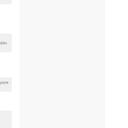
blic
όρησε