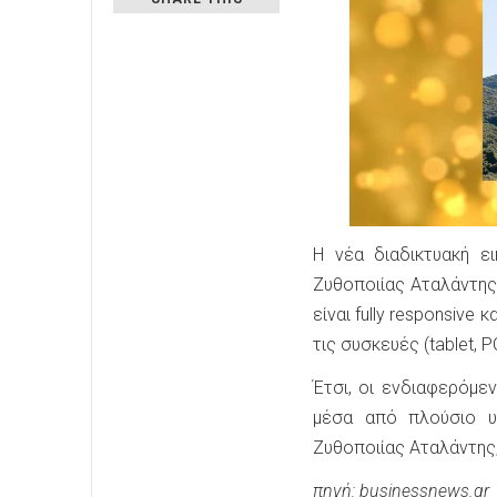
Η νέα διαδικτυακή ε
Ζυθοποιίας Αταλάντης.
είναι fully responsiv
τις συσκευές (tablet, P
Έτσι, οι ενδιαφερόμε
μέσα από πλούσιο υ
Ζυθοποιίας Αταλάντης, 
πηγή: businessnews.gr