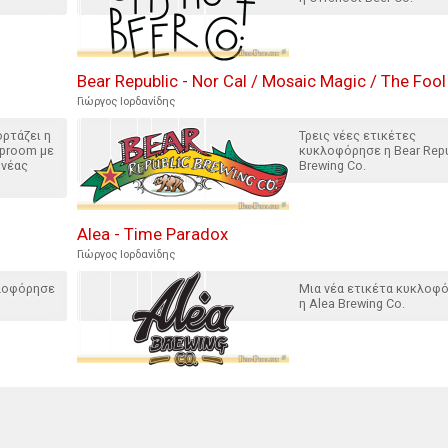
Bear Republic - Nor Cal / Mosaic Magic / The Fool
Γιώργος Ιορδανίδης
ορτάζει η
Τρεις νέες ετικέτες
aproom με
κυκλοφόρησε η Bear Repu
 νέας
Brewing Co.
Alea - Time Paradox
Γιώργος Ιορδανίδης
κλοφόρησε
Μια νέα ετικέτα κυκλοφ
η Alea Brewing Co.