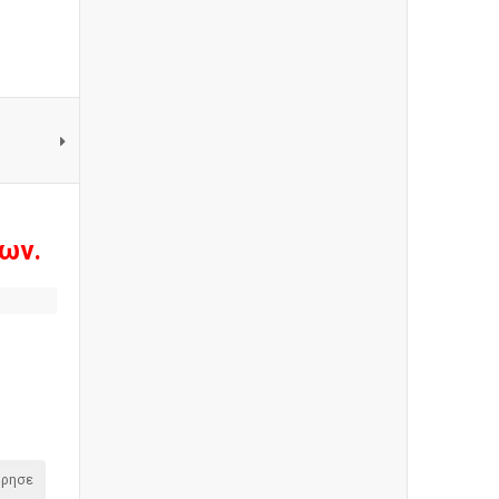
ων.
όρησε