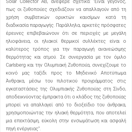
Solar Collector AB, ανέφερε σχετικά: "Είναι γεγονός,
πως οι ζυθοποιίες σχεδιάζουν να απαλλαγούν από τη
χρήση συμβατικών ορυκτών καυσίμων κατά τη
διαδικασία παραγωγής. Παράλληλα, αρκετές πρόσφατες
έρευνες επιβεβαιώνουν ότι σε περιοχές με μεγάλη
ηλιοφάνεια, οι ηλιακοί θερμικοί συλλέκτες είναι ο
καλύτερος τρόπος για την παραγωγή ανανεώσιμης
θερμότητας και ατμού. Σε συνεργασία με τον όμιλο
Carlsberg και την Ολυμπιακή Ζυθοποιία, συνεχίζουμε το
κοινό μας ταξίδι προς το Μηδενικό Αποτύπωμα
Άνθρακα, μέσω του πιλοτικού προγράμματος στις
εγκαταστάσεις της Ολυμπιακής Ζυθοποιίας στη Σίνδο,
αποδεικνύοντας έμπρακτα ότι ο κλάδος της ζυθοποιίας
μπορεί να απαλλαγεί από το διοξείδιο του άνθρακα,
χρησιμοποιώντας την ηλιακή θερμότητα, που αποτελεί
μια επεκτάσιμη, εύκολη στην ενσωμάτωση και ασφαλή
πηγή ενέργειας".