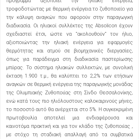
πρόγραμμα αξιοποιεί την ηλιακή ενέργεια,
τροφοδοτώντας με θερμική ενέργεια το ζυθοποιείο για
την κάλυψη αναγκών που αφορούν στην παραγωγική
διαδικασία. Οι ηλιακοί συλλέκτες της Absolicon έχουν
σχεδιαστεί έτσι, ώστε να "ακολουθούν" τον ήλιο,
αξιοποιώντας την ηλιακή ενέργεια για εφαρμογές
θερμότητας και ατμού σε βιομηχανικές διεργασίες,
όπως για παράδειγμα στη διαδικασία παστερίωσης
μπύρας. Το σύστημα ηλιακών συλλεκτών, με συνολική
έκταση 1.900 τ.μ., θα καλύπτει το 2,2% των ετήσιων
αναγκών σε θερμική ενέργεια της παραγωγικής μονάδας
της Ολυμπιακής Ζυθοποιίας στη Σίνδο Θεσσαλονίκης,
ενώ κατά τους πιο ηλιόλουστους καλοκαιρινούς μήνες,
το ποσοστό αυτό θα ανέρχεται στο 5%. Η συγκεκριμένη
πρωτοβουλία αποτελεί μια ενδιαφέρουσα και
καινοτόμα πρακτική και για τον κλάδο της ζυθοποιίας ,
με στόχο τη σταδιακή απαλλαγή από τα συμβατικά