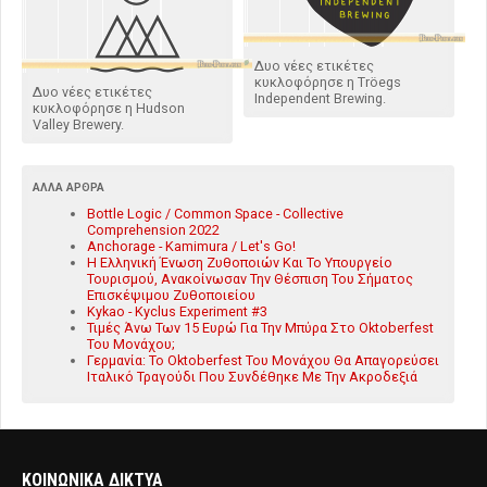
Δυο νέες ετικέτες
κυκλοφόρησε η Tröegs
Δυο νέες ετικέτες
Independent Brewing.
κυκλοφόρησε η Hudson
Valley Brewery.
ΆΛΛΑ ΆΡΘΡΑ
Bottle Logic / Common Space - Collective
Comprehension 2022
Anchorage - Kamimura / Let's Go!
Η Ελληνική Ένωση Ζυθοποιών Και Το Υπουργείο
Τουρισμού, Ανακοίνωσαν Την Θέσπιση Του Σήματος
Επισκέψιμου Ζυθοποιείου
Kykao - Kyclus Experiment #3
Τιμές Άνω Των 15 Ευρώ Για Την Μπύρα Στο Oktoberfest
Του Μονάχου;
Γερμανία: Το Oktoberfest Του Μονάχου Θα Απαγορεύσει
Ιταλικό Τραγούδι Που Συνδέθηκε Με Την Ακροδεξιά
ΚΟΙΝΩΝΙΚΑ ΔΙΚΤΥΑ