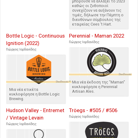
μπορούσε να αλλάξει το 2023
καθώς οι ζυθοποιοί
συνεχίζουν να αυξάνουν τις
τιμές, δήλωσε την Πέμπτη ο
διευθύνων σύμβουλος της
εταιρείας Cees 't Hart.
Bottle Logic - Continuous
Perennial - Maman 2022
Ignition (2022)
Γιώργος Ιορδανίδης
Γιώργος Ιορδανίδης
Μια νέα έκδοση της "Maman"
κυκλοφόρησε η Perennial
Μια νέα ετικέτα
Artisan Ales.
κυκλοφόρησε η Bottle Logic
Brewing.
Hudson Valley - Entremet
Tröegs - #505 / #506
/ Vintage Levain
Γιώργος Ιορδανίδης
Γιώργος Ιορδανίδης