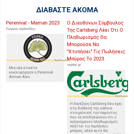
ΔΙΑΒΑΣΤΕ ΑΚΟΜΑ
Perennial - Maman 2023
Ο Διευθύνων Σύμβουλος
Γιώργος Ιορδανίδης
Της Carlsberg Λέει Ότι Ο
Πληθωρισμός Θα
Μπορούσε Να
"Χτυπήσει" Τις Πωλήσεις
Μπύρας Το 2023
capital.gr
Μια νέα ετικέτα
κυκλοφόρησε η Perennial
Artisan Ales.
Η δανέζικη Carlsberg δεν έχει
στη διάθεσή της κάποια
στοιχεία επί του παρόντος
που να υποδηλώνουν ότι ο
αυξανόμενος πληθωρισμός
πλήττει τις πωλήσεις
μπύρας, αλλά αυτό θα