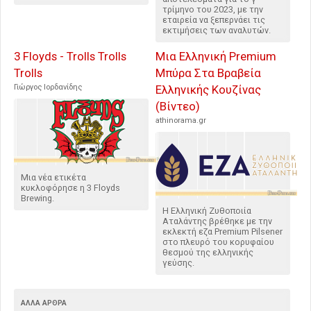
τρίμηνο του 2023, με την
εταιρεία να ξεπερνάει τις
εκτιμήσεις των αναλυτών.
3 Floyds - Trolls Trolls
Μια Ελληνική Premium
Trolls
Μπύρα Στα Βραβεία
Γιώργος Ιορδανίδης
Ελληνικής Κουζίνας
(Βίντεο)
athinorama.gr
Μια νέα ετικέτα
κυκλοφόρησε η 3 Floyds
Brewing.
Η Ελληνική Ζυθοποιία
Αταλάντης βρέθηκε με την
εκλεκτή εζα Premium Pilsener
στο πλευρό του κορυφαίου
θεσμού της ελληνικής
γεύσης.
ΆΛΛΑ ΆΡΘΡΑ