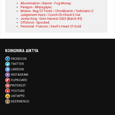
Abomination / Barrier - Fog Money
Paragon - Μπραχάμες
Moksa - Bag Of Tricks / Chonkberrie / Turbinator 2:
Judgement Haze / Czech-Ch-Check It Out
Jester King - Grim Harvest 2023 (Batch #5)
Offshoot - Spooked
Perennial - Frances / Devil's Heart Of Gold
ΚΟΙΝΩΝΙΚΑ ΔΙΚΤΥΑ
FACEBOOK
TWITTER
LINKEDIN
INSTAGRAM
FLIPBOARD
PINTEREST
YOUTUBE
UNTAPPD
BEERMENUS