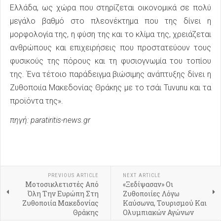
Ελλάδα, ως χώρα που στηρίζεται οικονομικά σε πολύ
μεγάλο βαθμό στο πλεονέκτημα που της δίνει η
μορφολογία της, η φύση της και το κλίμα της, χρειάζεται
ανθρώπους και επιχειρήσεις που προστατεύουν τους
φυσικούς της πόρους και τη φυσιογνωμία του τοπίου
της. Ένα τέτοιο παράδειγμα βιώσιμης ανάπτυξης δίνει η
Ζυθοποιία Μακεδονίας Θράκης με το τσάι Tuvunu και τα
προϊόντα της».
πηγή: paratiritis-news.gr
PREVIOUS ARTICLE
NEXT ARTICLE
Μοτοσικλετιστές Από
«Ξεδίψασαν» Οι
Όλη Την Ευρώπη Στη
Ζυθοποιίες Λόγω
Ζυθοποιία Μακεδονίας
Καύσωνα, Τουρισμού Και
Θράκης
Ολυμπιακών Αγώνων