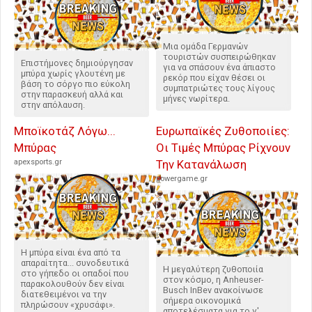
Μια ομάδα Γερμανών
τουριστών συσπειρώθηκαν
Επιστήμονες δημιούργησαν
για να σπάσουν ένα άπιαστο
μπύρα χωρίς γλουτένη με
ρεκόρ που είχαν θέσει οι
βάση το σόργο πιο εύκολη
συμπατριώτες τους λίγους
στην παρασκευή αλλά και
μήνες νωρίτερα.
στην απόλαυση.
Μποϊκοτάζ Λόγω...
Ευρωπαϊκές Ζυθοποιίες:
Μπύρας
Οι Τιμές Μπύρας Ρίχνουν
apexsports.gr
Την Κατανάλωση
powergame.gr
Η μπύρα είναι ένα από τα
απαραίτητα... συνοδευτικά
Η μεγαλύτερη ζυθοποιία
στο γήπεδο οι οπαδοί που
στον κόσμο, η Anheuser-
παρακολουθούν δεν είναι
Busch InBev ανακοίνωσε
διατεθειμένοι να την
σήμερα οικονομικά
πληρώσουν «χρυσάφι».
αποτελέσματα για το γ'