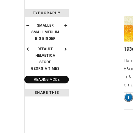
TYPOGRAPHY
SMALLER
SMALL
MEDIUM
BIG
BIGGER
193
DEFAULT
HELVETICA
Πλατ
SEGOE
Ελα
GEORGIA
TIMES
Τηλ.
READING MODE
emai
SHARE THIS