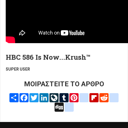
HBC 586 Is Now...Krush™
SUPER USER
ΜΟΙΡΑΣΤΕΙΤΕ ΤΟ ΑΡΘΡΟ
Share
Facebook
Twitter
LinkedIn
LiveJournal
Tumblr
Pinterest
blogger_post
Flipboard
Reddit
delic
Digg
google_bookmarks