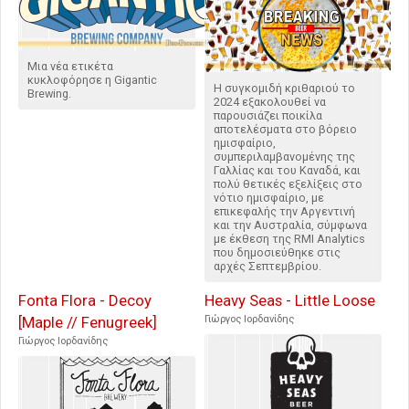
Μια νέα ετικέτα
κυκλοφόρησε η Gigantic
Η συγκομιδή κριθαριού το
Brewing.
2024 εξακολουθεί να
παρουσιάζει ποικίλα
αποτελέσματα στο βόρειο
ημισφαίριο,
συμπεριλαμβανομένης της
Γαλλίας και του Καναδά, και
πολύ θετικές εξελίξεις στο
νότιο ημισφαίριο, με
επικεφαλής την Αργεντινή
και την Αυστραλία, σύμφωνα
με έκθεση της RMI Analytics
που δημοσιεύθηκε στις
αρχές Σεπτεμβρίου.
Fonta Flora - Decoy
Heavy Seas - Little Loose
[Maple // Fenugreek]
Γιώργος Ιορδανίδης
Γιώργος Ιορδανίδης