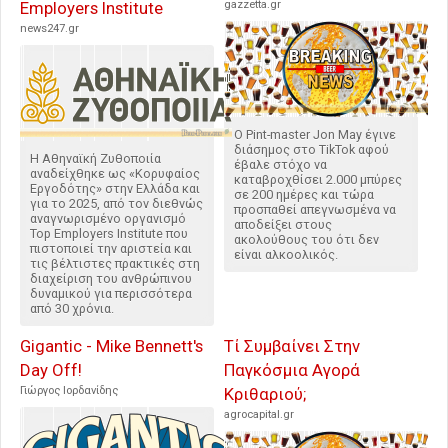
Employers Institute
gazzetta.gr
news247.gr
Ο Pint-master Jon May έγινε
διάσημος στο TikTok αφού
Η Αθηναϊκή Ζυθοποιία
έβαλε στόχο να
αναδείχθηκε ως «Κορυφαίος
καταβροχθίσει 2.000 μπύρες
Εργοδότης» στην Ελλάδα και
σε 200 ημέρες και τώρα
για το 2025, από τον διεθνώς
προσπαθεί απεγνωσμένα να
αναγνωρισμένο οργανισμό
αποδείξει στους
Top Employers Institute που
ακολούθους του ότι δεν
πιστοποιεί την αριστεία και
είναι αλκοολικός.
τις βέλτιστες πρακτικές στη
διαχείριση του ανθρώπινου
δυναμικού για περισσότερα
από 30 χρόνια.
Gigantic - Mike Bennett's
Τί Συμβαίνει Στην
Day Off!
Παγκόσμια Αγορά
Γιώργος Ιορδανίδης
Κριθαριού;
agrocapital.gr