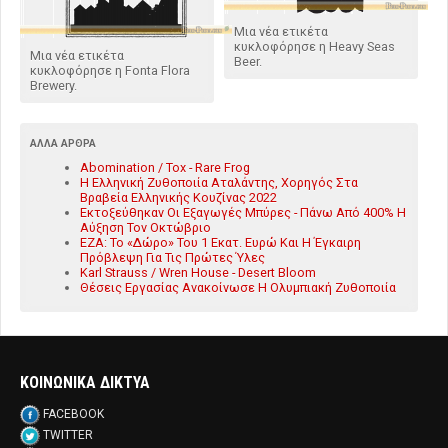
Μια νέα ετικέτα
κυκλοφόρησε η Heavy Seas
Μια νέα ετικέτα
Beer.
κυκλοφόρησε η Fonta Flora
Brewery.
ΆΛΛΑ ΆΡΘΡΑ
Abomination / Tox - Rare Frog
Η Ελληνική Ζυθοποιία Αταλάντης, Χορηγός Στα
Βραβεία Ελληνικής Κουζίνας 2022
Εκτοξεύθηκαν Οι Εξαγωγές Μπύρες - Πάνω Από 400% Η
Αύξηση Τον Οκτώβριο
ΕΖΑ: Το «Δώρο» Του 1 Εκατ. Ευρώ Και Η Έγκαιρη
Πρόβλεψη Για Τις Πρώτες Ύλες
Karl Strauss / Wren House - Desert Bloom
Θέσεις Εργασίας Ανακοίνωσε Η Ολυμπιακή Ζυθοποιία
ΚΟΙΝΩΝΙΚΑ ΔΙΚΤΥΑ
FACEBOOK
TWITTER