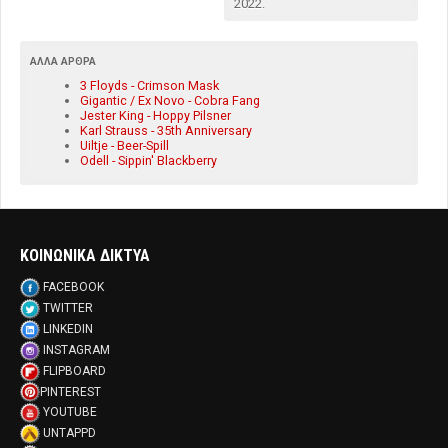
2022.
ΆΛΛΑ ΆΡΘΡΑ
3 Floyds - Crimson Mask
Gigantic / Ex Novo - Cobra Fang
Jester King - Hoppy Pilsner
Karl Strauss - 35th Anniversary
Uiltje - Beer-Spill
Odell - Sippin' Blackberry
ΚΟΙΝΩΝΙΚΑ ΔΙΚΤΥΑ
FACEBOOK
TWITTER
LINKEDIN
INSTAGRAM
FLIPBOARD
PINTEREST
YOUTUBE
UNTAPPD