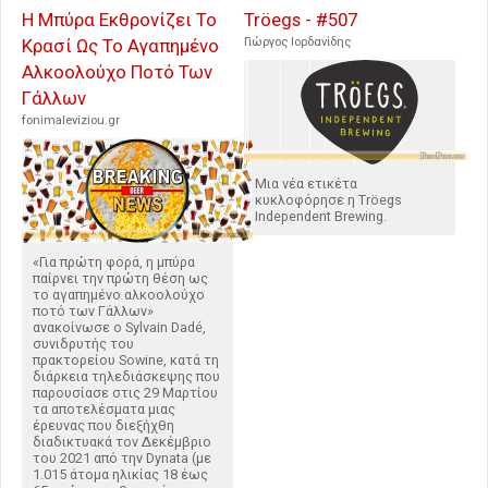
Η Μπύρα Εκθρονίζει Το
Tröegs - #507
Κρασί Ως Το Αγαπημένο
Γιώργος Ιορδανίδης
Αλκοολούχο Ποτό Των
Γάλλων
fonimaleviziou.gr
Μια νέα ετικέτα
κυκλοφόρησε η Tröegs
Independent Brewing.
«Για πρώτη φορά, η μπύρα
παίρνει την πρώτη θέση ως
το αγαπημένο αλκοολούχο
ποτό των Γάλλων»
ανακοίνωσε ο Sylvain Dadé,
συνιδρυτής του
πρακτορείου Sowine, κατά τη
διάρκεια τηλεδιάσκεψης που
παρουσίασε στις 29 Μαρτίου
τα αποτελέσματα μιας
έρευνας που διεξήχθη
διαδικτυακά τον Δεκέμβριο
του 2021 από την Dynata (με
1.015 άτομα ηλικίας 18 έως