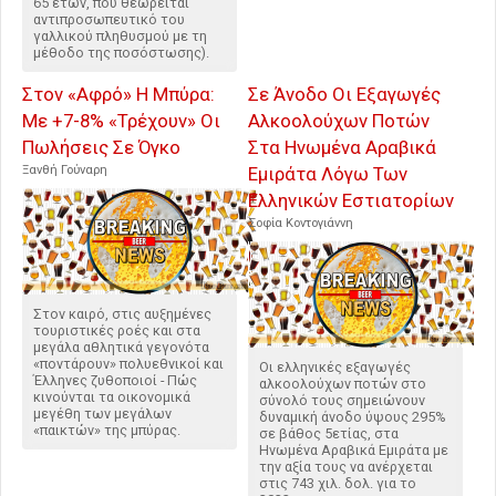
65 ετών, που θεωρείται
αντιπροσωπευτικό του
γαλλικού πληθυσμού με τη
μέθοδο της ποσόστωσης).
Στον «Αφρό» Η Μπύρα:
Σε Άνοδο Οι Εξαγωγές
Με +7-8% «Τρέχουν» Οι
Αλκοολούχων Ποτών
Πωλήσεις Σε Όγκο
Στα Ηνωμένα Αραβικά
Ξανθή Γούναρη
Εμιράτα Λόγω Των
Ελληνικών Εστιατορίων
Σοφία Κοντογιάννη
Στον καιρό, στις αυξημένες
τουριστικές ροές και στα
μεγάλα αθλητικά γεγονότα
«ποντάρουν» πολυεθνικοί και
Οι ελληνικές εξαγωγές
Έλληνες ζυθοποιοί - Πώς
αλκοολούχων ποτών στο
κινούνται τα οικονομικά
σύνολό τους σημειώνουν
μεγέθη των μεγάλων
δυναμική άνοδο ύψους 295%
«παικτών» της μπύρας.
σε βάθος 5ετίας, στα
Ηνωμένα Αραβικά Εμιράτα με
την αξία τους να ανέρχεται
στις 743 χιλ. δολ. για το