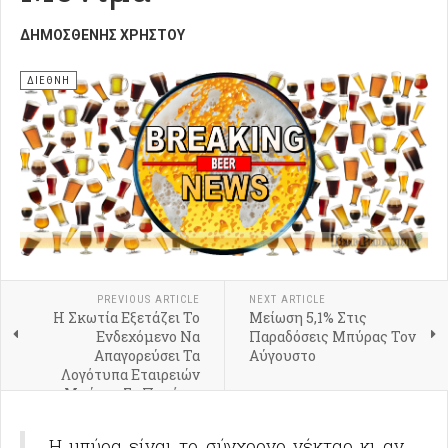
ΔΗΜΟΣΘΈΝΗΣ ΧΡΉΣΤΟΥ
ΔΙΕΘΝΗ
PREVIOUS ARTICLE
NEXT ARTICLE
Η Σκωτία Εξετάζει Το
Μείωση 5,1% Στις
Ενδεχόμενο Να
Παραδόσεις Μπύρας Τον
Απαγορεύσει Τα
Αύγουστο
Λογότυπα Εταιρειών
Μπύρας Σε Ποτήρια
Η μπύρα είναι το σύγχρονο νέκταρ κι αν