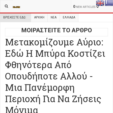
0
NEW ARTICLES
ΒΡΊΣΚΕΣΤΕ ΕΔΏ:
ΑΡΧΙΚΉ
ΝΕΑ
ΕΛΛΑΔΑ
ΜΟΙΡΑΣΤΕΙΤΕ ΤΟ ΑΡΘΡΟ
Μετακομίζουμε Αύριο:
Εδώ Η Μπύρα Κοστίζει
Φθηνότερα Από
Οπουδήποτε Αλλού -
Μια Πανέμορφη
Περιοχή Για Να Ζήσεις
Μόνιμα