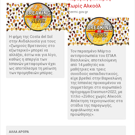
Χωρίς Αλκοόλ
thermi.gov.gr
Η φήμη της Costa del Sol
στην Ανδαλουσία για τους
«ζωηρούς Βρετανούς στο
εξωτερικό» μπορεί να
Τον περασμένο Μάρτιο
αλλάξει, έστω και για λίγο,
αντιπροσωπεία του ΕΠΑΛ
καθώς η απεργία των
Βασιλικών, αποτελούμενη
Ισπανών μεταφορέων έχει
από 14 μαθητές και
ως αποτέλεσμα τη μείωση
μαθήτριες και τρεις
των προμηθειών μπύρας.
συνοδούς εκπαιδευτικούς,
είχε βρεθεί στην Βαρκελώνη
της Ισπανίας προκειμένου να
συμμετάσχει στο ευρωπαϊκό
πρόγραμμα Erasmus+2022, με
τίτλο «Ζύθος χωρίς Αλκοόλ:
Απόκτηση τεχνογνωσίας στα
στάδια της παραγωγής,
εμφιάλωσης και
προώθησης».
ΆΛΛΑ ΆΡΘΡΑ