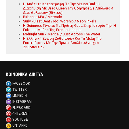
Η Απόλυτη Καταστροφή Για Την Μπύρα Bud - Η
Διαφήμιση Με Drag Queen Την Οδήγησε Σε Απώλεια 4
Δισ. Δολαρίων (Βίντεο)
Birbant - APA / Mercado
Surly - Blast Beat / Idol Worship / Neon Pixels
Η Guinness Γίνεται Για Πρώτη Φορά Στην Ιστορία Της, Η
Επίσημη Μπύρα Της Premier League
Midnight Sun - 'Merica! / Just Across The Water
Η Ελληνική Ένωση Ζυθοποιών Και Τα Μέλη Της
Επιστρέφουν Με Την Πρωτοβουλία «Ανοιχτά
Ζυθοποιεία»
ΚΟΙΝΩΝΙΚΑ ΔΙΚΤΥΑ
FACEBOOK
TWITTER
LINKEDIN
INSTAGRAM
FLIPBOARD
PINTEREST
YOUTUBE
UNTAPPD