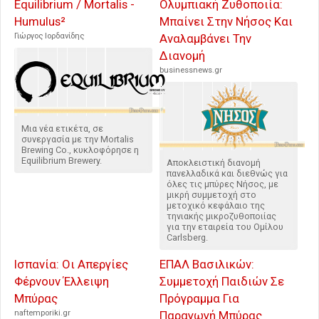
Equilibrium / Mortalis -
Ολυμπιακή Ζυθοποιία:
Humulus²
Μπαίνει Στην Νήσος Και
Γιώργος Ιορδανίδης
Αναλαμβάνει Την
Διανομή
businessnews.gr
Μια νέα ετικέτα, σε
συνεργασία με την Mortalis
Brewing Co., κυκλοφόρησε η
Equilibrium Brewery.
Αποκλειστική διανομή
πανελλαδικά και διεθνώς για
όλες τις μπύρες Νήσος, με
μικρή συμμετοχή στο
μετοχικό κεφάλαιο της
τηνιακής μικροζυθοποιίας
για την εταιρεία του Ομίλου
Carlsberg.
Ισπανία: Οι Απεργίες
ΕΠΑΛ Βασιλικών:
Φέρνουν Έλλειψη
Συμμετοχή Παιδιών Σε
Μπύρας
Πρόγραμμα Για
naftemporiki.gr
Παραγωγή Μπύρας