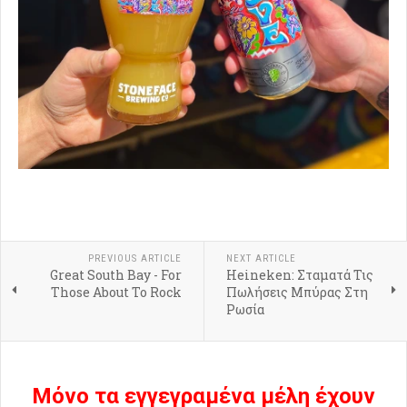
PREVIOUS ARTICLE
NEXT ARTICLE
Great South Bay - For
Heineken: Σταματά Τις
Those About To Rock
Πωλήσεις Μπύρας Στη
Ρωσία
Μόνο τα εγγεγραμένα μέλη έχουν