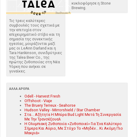
κυκλοφόρησε η Stone
Brewing.
Τις τρεις καλύτερες
συμβουλές τους σχετικά με
την επιτυχία στον
επιχειρηματικό στίβο και τη
σημασία της συνεκτικής
ηγεσίας, μοιράζονται μαζί
μας οι LeAnn Darland και η
Tara Hankinson, συνιδρύτριες
της Talea Beer Co., της
πρώτης ζυθοποιίας στη Νέα
Υόρκη που ανήκει σε
γυναίκες.
ΆΛΛΑ ΆΡΘΡΑ
Odell - Harvest Fresh
Offshoot - Viaje
The Bruery Terreux - Seahorse
Hudson Valley - Mirrorshield / Star Chamber
Στα... Αζήτητα Η Μπύρα Bud Light Μετά Τη Συνεργασία
Με Την Τρανσέξουαλ
Η Ολυμπιακή Ζυθοποιία «Ζυθοποιεί» Για Ένα Καλύτερο
Σήμερα Και Αύριο, Με Στόχο Το «Μηδέν... Κι Ακόμη Πιο
Μακριά»