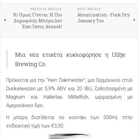
PREVIOUS ARTICLE
NEXT ARTICLE
Κι Όμως Γίνεται: Η Πιο
Abomination - Fuck Dry
Δημοφιλής Μπύρα Δεν
January Too
Έχει Ίχνος Αλκοόλ!
Μια νέα ετικέτα κυκλοφόρησε η Uiltje
Brewing Co.
Πρόκειται για την "Herr Oakmeister", μια Γερμανικού στυλ
Dunkelweizen με 5,9% ABV και 20 IBU, ζυθοποιημένη με
Magnum και Hallertau Mittelfrüh, ωριμασμένη με
Αμερικάνικο δρυ.
Η μπύρα διατίθεται σε κουτάκι των 330ml, στην
ενδεικτική τιμή των €3,30.