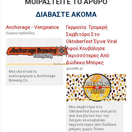
ΜΟΙΡΑΣΤΕΙΤΕ ΤΟ ΑΡΘΡΟ
ΔΙΑΒΑΣΤΕ ΑΚΟΜΑ
Anchorage - Vengeance
Γερμανία: Τρομερή
Γιώργος Ιορδανίδης
Σερβιτόρα Στο
Oktoberfest Έγινε Viral
Αφού Κουβάλησε
Περισσότερες Από
Δώδεκα Μπύρες
gazzetta.gr
Μια νέα ετικέτα
κυκλοφόρησε η Anchorage
Brewing Co.
Μια σερβιτόρα στο
Oktoberfest έγινε viral μετά
από ένα βίντεο που την
δείχνει να κουβαλάει
περισσότερες από δώδεκα
μπύρες χωρίς δίσκο.