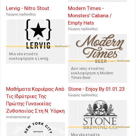
Lervig - Nitro Stout
Modern Times -
Γιώργος Ιορδανίδης
Monsters' Cabana /
Empty Hats
Γιώργος Ιορδανίδης
Μια νέα ετικέτα
κυκλοφόρησε η Lervig.
Δυο νέες ετικέτες
κυκλοφόρησε η Modern
Times Beer.
Μαθήματα Καριέρας Από
Stone - Enjoy By 01.01.23
Τις Ιδρύτριες Της
Γιώργος Ιορδανίδης
Πρώτης Γυναικείας
Ζυθοποιίας Στη Ν. Υόρκη
moneyreview.gr
Μια νέα ετικέτα