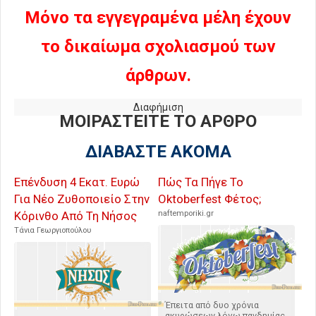
Μόνο τα εγγεγραμένα μέλη έχουν
το δικαίωμα σχολιασμού των
άρθρων.
Διαφήμιση
ΜΟΙΡΑΣΤΕΙΤΕ ΤΟ ΑΡΘΡΟ
ΔΙΑΒΑΣΤΕ ΑΚΟΜΑ
Επένδυση 4 Εκατ. Ευρώ
Πώς Τα Πήγε Το
Για Νέο Ζυθοποιείο Στην
Oktoberfest Φέτος;
Κόρινθο Από Τη Νήσος
naftemporiki.gr
Τάνια Γεωργιοπούλου
Έπειτα από δυο χρόνια
ακυρώσεων λόγω πανδημίας