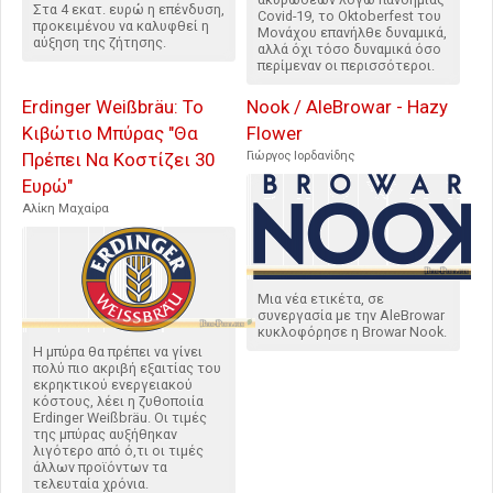
Στα 4 εκατ. ευρώ η επένδυση,
Covid-19, το Oktoberfest του
προκειμένου να καλυφθεί η
Μονάχου επανήλθε δυναμικά,
αύξηση της ζήτησης.
αλλά όχι τόσο δυναμικά όσο
περίμεναν οι περισσότεροι.
Erdinger Weißbräu: Το
Nook / AleBrowar - Hazy
Κιβώτιο Μπύρας "Θα
Flower
Πρέπει Να Κοστίζει 30
Γιώργος Ιορδανίδης
Ευρώ"
Αλίκη Μαχαίρα
Μια νέα ετικέτα, σε
συνεργασία με την AleBrowar
κυκλοφόρησε η Browar Nook.
Η μπύρα θα πρέπει να γίνει
πολύ πιο ακριβή εξαιτίας του
εκρηκτικού ενεργειακού
κόστους, λέει η ζυθοποιία
Erdinger Weißbräu. Οι τιμές
της μπύρας αυξήθηκαν
λιγότερο από ό,τι οι τιμές
άλλων προϊόντων τα
τελευταία χρόνια.