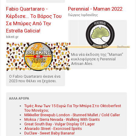
Fabio Quartararo -
Perennial - Maman 2022
Κέρδισε... Το Βάρος Του
Γιώργος Ιορδανίδης
Σε Μπύρες Από Την
Estrella Galicia!
bikeit.gr
Μια νέα έκδοση της "Maman"
κυκλοφόρησε η Perennial
Artisan Ales.
Ο Fabio Quartararo έκανε ένα
2023 που θέλει να ξεχάσει.
ΆΛΛΑ ΆΡΘΡΑ
Τιμές Άνω Των 15 Ευρώ Για Την Μπύρα Στο Oktoberfest
Του Μονάχου;
Mikkeller Brewpub London - Stunned Mullet / Cold Caller
Moksa / Sierra Nevada - Walking With Giants
Great South Bay - Vulgar Display Of Lager
Alvarado Street - Exorcised Spirits
DuClaw - Sweet Baby Banana!