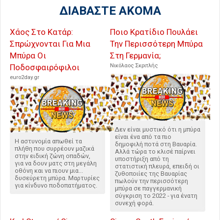
ΔΙΑΒΑΣΤΕ ΑΚΟΜΑ
Χάος Στο Κατάρ:
Ποιο Κρατίδιο Πουλάει
Σπρώχνονται Για Μια
Την Περισσότερη Μπύρα
Μπύρα Οι
Στη Γερμανία;
Ποδοσφαιρόφιλοι
Νικόλαος Σκριτλής
euro2day.gr
Δεν είναι μυστικό ότι η μπύρα
είναι ένα από τα πιο
Η αστυνομία απωθεί τα
δημοφιλή ποτά στη Βαυαρία.
πλήθη που συρρέουν μαζικά
Αλλά τώρα το κλισέ παίρνει
στην ειδική ζώνη οπαδών,
υποστήριξη από τη
για να δουν ματς στη μεγάλη
στατιστική πλευρά, επειδή οι
οθόνη και να πιουν μια...
ζυθοποιίες της Βαυαρίας
δυσεύρετη μπύρα. Μαρτυρίες
πωλούν την περισσότερη
για κίνδυνο ποδοπατήματος.
μπύρα σε παγγερμανική
σύγκριση το 2022 - για ένατη
συνεχή φορά.