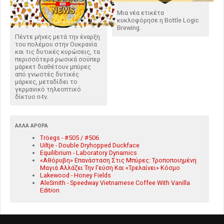
Μια νέα ετικέτα
κυκλοφόρησε η Bottle Logic
Brewing.
Πέντε μήνες μετά την έναρξη
του πολέμου στην Ουκρανία
και τις δυτικές κυρώσεις, τα
περισσότερα ρωσικά σούπερ
μάρκετ διαθέτουν μπύρες
από γνωστές δυτικές
μάρκες, μεταδίδει το
γερμανικό τηλεοπτικό
δίκτυο n-tv.
ΆΛΛΑ ΆΡΘΡΑ
Tröegs - #505 / #506
Uiltje - Double Dryhopped Duckface
Equilibrium - Laboratory Dynamics
«Αθόρυβη» Επανάσταση Στις Μπύρες: Τροποποιημένη
Μαγιά Αλλάζει Την Γεύση Και «Τρελαίνει» Κόσμο
Lakewood - Honey Fields
AleSmith - Speedway Vietnamese Coffee With Vanilla
Edition