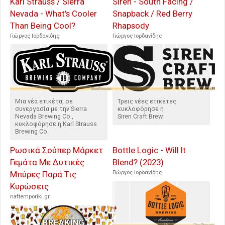
Karl Strauss / Sierra
Siren - South Facing /
Nevada - What's Cooler
Snapback / Red Berry
Than Being Cool?
Rhapsody
Γιώργος Ιορδανίδης
Γιώργος Ιορδανίδης
Μια νέα ετικέτα, σε
Τρεις νέες ετικέτες
συνεργασία με την Sierra
κυκλοφόρησε η
Nevada Brewing Co.,
Siren Craft Brew.
κυκλοφόρησε η Karl Strauss
Brewing Co.
Ρωσικά Σούπερ Μάρκετ
Bottle Logic - Will It
Γεμάτα Με Δυτικές
Blend? (2023)
Μπύρες Παρά Τις
Γιώργος Ιορδανίδης
Κυρώσεις
naftemporiki.gr