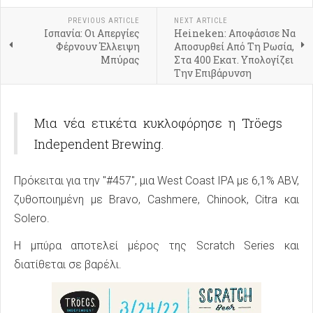
PREVIOUS ARTICLE
NEXT ARTICLE
Ισπανία: Οι Απεργίες
Heineken: Αποφάσισε Να
Φέρνουν Έλλειψη
Αποσυρθεί Από Τη Ρωσία,
Μπύρας
Στα 400 Εκατ. Υπολογίζει
Την Επιβάρυνση
Μια νέα ετικέτα κυκλοφόρησε η Tröegs
Independent Brewing.
Πρόκειται για την "#457", μια West Coast IPA με 6,1% ABV,
ζυθοποιημένη με Bravo, Cashmere, Chinook, Citra και
Solero.
Η μπύρα αποτελεί μέρος της Scratch Series και
διατίθεται σε βαρέλι.