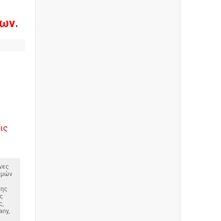
ων.
ις
νες
ομών
της
ς
ς,
any,