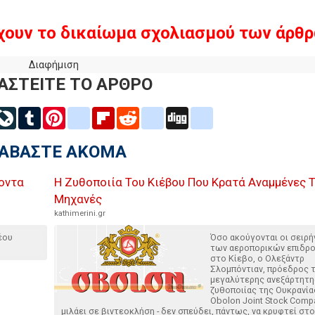
χουν το δικαίωμα σχολιασμού των άρθρ
Διαφήμιση
ΑΣΤΕΙΤΕ ΤΟ ΑΡΘΡΟ
inkedIn
LiveJournal
Tumblr
Pinterest
blogger_post
Flipboard
Reddit
delicious
Digg
google_bookmarks
ΙΑΒΑΣΤΕ ΑΚΟΜΑ
οντα
Η Ζυθοποιία Του Κιέβου Που Κρατά Αναμμένες Τ
Μηχανές
kathimerini.gr
έου
Όσο ακούγονται οι σειρή
των αεροπορικών επιδρ
στο Κίεβο, ο Ολεξάντρ
Σλομπόντιαν, πρόεδρος 
μεγαλύτερης ανεξάρτητη
ζυθοποιίας της Ουκρανία
Obolon Joint Stock Comp
μιλάει σε βιντεοκλήση - δεν σπεύδει, πάντως, να κρυφτεί στο