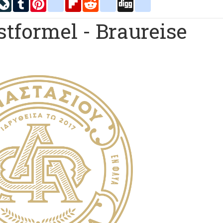
inkedIn
LiveJournal
Tumblr
Pinterest
blogger_post
Flipboard
Reddit
delicious
Digg
google_bookmarks
tformel - Braureise