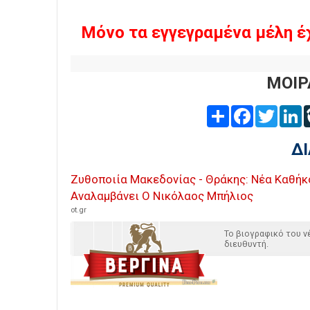
Μόνο τα εγγεγραμένα μέλη έ
ΜΟΙΡ
Share
Facebook
Twitter
L
Δ
Ζυθοποιία Μακεδονίας - Θράκης: Νέα Καθήκ
Αναλαμβάνει Ο Νικόλαος Μπήλιος
ot.gr
Το βιογραφικό του ν
διευθυντή.