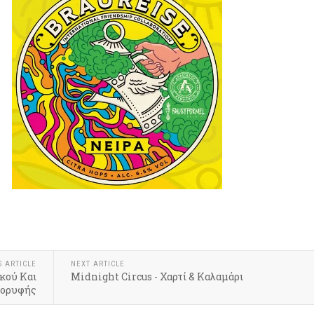
k
r
hare
S ARTICLE
NEXT ARTICLE
κού Και
Midnight Circus - Χαρτί & Καλαμάρι
Κορυφής