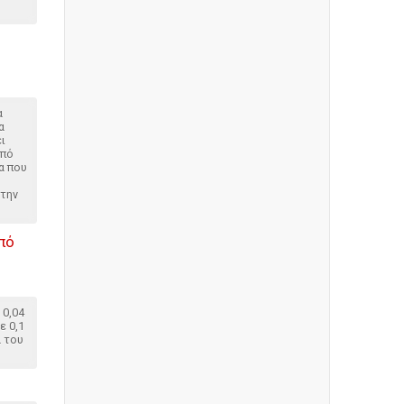
α
α
ει
από
α που
στην
πό
 0,04
ε 0,1
ά του