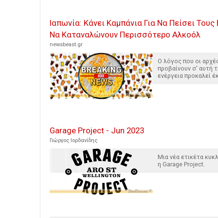
Ιαπωνία: Κάνει Καμπάνια Για Να Πείσει Τους
Να Καταναλώνουν Περισσότερο Αλκοόλ
newsbeast.gr
Ο λόγος που οι αρχέ
προβαίνουν σ' αυτή τ
ενέργεια προκαλεί έ
Garage Project - Jun 2023
Γιώργος Ιορδανίδης
Μια νέα ετικέτα κυ
η Garage Project.