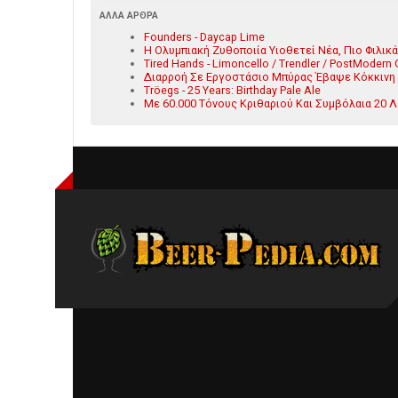
ΆΛΛΑ ΆΡΘΡΑ
Founders - Daycap Lime
Η Ολυμπιακή Ζυθοποιία Υιοθετεί Νέα, Πιο Φιλικ
Tired Hands - Limoncello / Trendler / PostModern 
Διαρροή Σε Εργοστάσιο Μπύρας Έβαψε Κόκκινη
Tröegs - 25 Years: Birthday Pale Ale
Με 60.000 Τόνους Κριθαριού Και Συμβόλαια 20 Λ