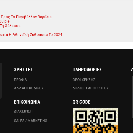
ά Προς Το Περιβάλλον Βαρέλια
Gulpie
 Τη Θάλασσα
επτά Η Αθηναϊκή Ζυθοποιία Το 2024
ΧΡΗΣΤΕΣ
ΠΛΗΡΟΦΟΡΙΕΣ
ΠΡΟΦΙΛ
ΟΡΟΙ ΧΡΗΣΗΣ
ΑΛΛΑΓΗ ΚΩΔΙΚΟΥ
ΔΗΛΩΣΗ ΑΠΟΡΡΗΤΟΥ
ΕΠΙΚΟΙΝΩΝΊΑ
QR CODE
ΔΙΑΧΕΙΡΙΣΗ
SALES / MARKETING