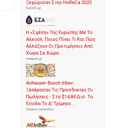
Ξεχώρισαν Στην HoReCa 2025
foodlife.gr
Η «Σχέση» Της Ευρώπης Με Το
Αλκοόλ: Ποιος Πίνει Τι Και Πώς
Αλλάζουν Οι Προτιμήσεις Από
Χώρα Σε Χώρα...
newpost.gr
Anheuser-Busch Inbev:
Ξεπέρασαν Τις Προσδοκίες Οι
Πωλήσεις - Στα $14,84 Δισ. Τα
Έσοδα Το Δ' Τρίμηνο...
Γιώργος Ιορδανίδης