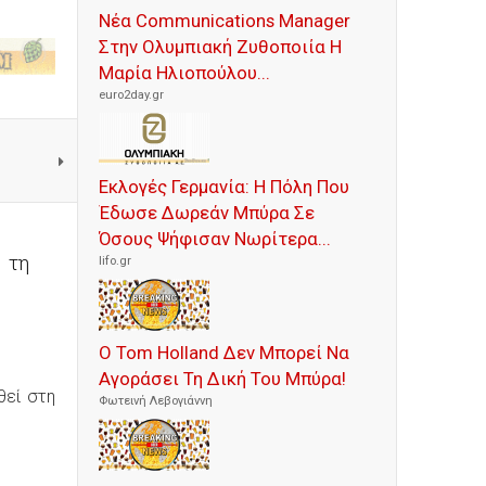
Νέα Communications Manager
Στην Ολυμπιακή Ζυθοποιία Η
Μαρία Ηλιοπούλου...
euro2day.gr
Εκλογές Γερμανία: Η Πόλη Που
Έδωσε Δωρεάν Μπύρα Σε
Όσους Ψήφισαν Νωρίτερα...
 τη
lifo.gr
Ο Tom Holland Δεν Μπορεί Να
Αγοράσει Τη Δική Του Μπύρα!
θεί στη
Φωτεινή Λεβογιάννη