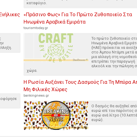
καταφύγιο.
 Ενήλικες
«Πράσινο Φως» Για Το Πρώτο Ζυθοποιείο Στα
Ηνωμένα Αραβικά Εμιράτα
tourismtoday.gr
ς
Το πρώτο ζυθοποιείο στ
ην
Ηνωμένα Αραβικά Εμιράτ
κπληξη.
(ΗΑΕ) πρόκειται να ανοίξ
στο Άμπου Ντάμπι μετά 
μια αλλαγή στη νομοθεσί
επιτρέπει την παραγωγή
αλκοόλ και την πώληση 
χώρα.
Η Ρωσία Αυξάνει Τους Δασμούς Για Τη Μπύρα Α
Μη Φιλικές Χώρες
bankingnews.gr
κλοφόρησε
Ο δασμός θα αυξηθεί από
ευρώ επί του παρόντος σ
ευρώ ανά λίτρο (10 λεπτ
ευρώ).