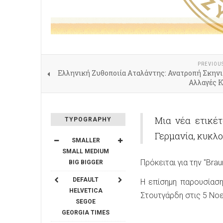
PREVIOU
Ελληνική Ζυθοποιία Αταλάντης: Ανατροπή Σκηνι
Αλλαγές 
Μια νέα ετικέτ
TYPOGRAPHY
Γερμανία, κυκλο
SMALLER
SMALL
MEDIUM
Πρόκειται για την "Brau
BIG
BIGGER
DEFAULT
Η επίσημη παρουσίασης
HELVETICA
Στουτγάρδη στις 5 Νοε
SEGOE
GEORGIA
TIMES