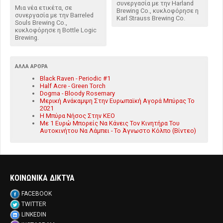
συνεργασία με την Harland
Μια νέα ετικέτα, σε
Brewing Co., κυκλοφόρησε η
συνεργασία με την Barreled
Karl Strauss Brewing Co.
Souls Brewing Co.,
κυκλοφόρησε η Bottle Logic
Brewing.
ΆΛΛΑ ΆΡΘΡΑ
Black Raven - Periodic #1
Half Acre - Green Torch
Dogma - Bloody Rosemary
Μερική Ανάκαμψη Στην Ευρωπαϊκή Αγορά Μπύρας Το
2021
Η Μπύρα Νήσος Στην ΚΕΟ
Με 1 Ευρώ Μπορείς Να Κάνεις Τον Κινητήρα Του
Αυτοκινήτου Να Λάμπει - Το Άγνωστο Κόλπο (Βίντεο)
ΚΟΙΝΩΝΙΚΑ ΔΙΚΤΥΑ
FACEBOOK
TWITTER
LINKEDIN