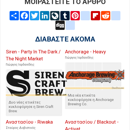
ΜΟΙΡΑΣΤΕΙΤΕ ΤΟ ΑΡΘΡΟ
Share
Facebook
Twitter
LinkedIn
LiveJournal
Tumblr
Pinterest
blogger_post
Flipboard
Reddit
delic
Digg
google_bookmarks
ΔΙΑΒΑΣΤΕ ΑΚΟΜΑ
Siren - Party In The Dark /
Anchorage - Heavy
The Night Market
Γιώργος Ιορδανίδης
Γιώργος Ιορδανίδης
Μια νέα ετικέτα
κυκλοφόρησε η Anchorage
Δυο νέες ετικέτες
Brewing Co.
κυκλοφόρησε η Siren Craft
Brew.
Αναστασίου - Riwaka
Αναστασίου / Blackout -
Σταύρος Δοβιστινός
Activat