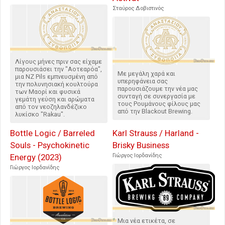
Σταύρος Δοβιστινός
Λίγους μήνες πριν σας είχαμε
παρουσιάσει την "Αοτεαρόα",
Με μεγάλη χαρά και
μια NZ Pils εμπνευσμένη από
υπερηφάνεια σας
την πολυνησιακή κουλτούρα
παρουσιάζουμε την νέα μας
των Μαορί και φυσικά
συνταγή σε συνεργασία με
γεμάτη γεύση και αρώματα
τους Ρουμάνους φίλους μας
από τον νεοζηλανδέζικο
από την Blackout Brewing.
λυκίσκο "Rakau".
Bottle Logic / Barreled
Karl Strauss / Harland -
Souls - Psychokinetic
Brisky Business
Energy (2023)
Γιώργος Ιορδανίδης
Γιώργος Ιορδανίδης
Μια νέα ετικέτα, σε