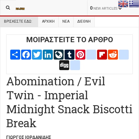
0
NEW ARTICLES
ΒΡΊΣΚΕΣΤΕ ΕΔΏ:
ΑΡΧΙΚΉ
ΝΕΑ
ΔΙΕΘΝΗ
ΜΟΙΡΑΣΤΕΙΤΕ ΤΟ ΑΡΘΡΟ
Share
Facebook
Twitter
LinkedIn
LiveJournal
Tumblr
Pinterest
blogger_post
Flipboard
Reddit
delic
Digg
google_bookmarks
Abomination / Evil
Twin - Imperial
Midnight Snack Biscotti
Break
ΓΙΏΡΓΟΣ ΙΟΡΔΑΝΊΔΗΣ