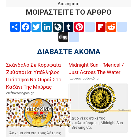
Διαφήμιση
ΜΟΙΡΑΣΤΕΙΤΕ ΤΟ ΑΡΘΡΟ
Share
Facebook
Twitter
LinkedIn
LiveJournal
Tumblr
Pinterest
blogger_post
Flipboard
Reddit
delic
Digg
google_bookmarks
ΔΙΑΒΑΣΤΕ ΑΚΟΜΑ
Σκάνδαλο Σε Κορυφαία
Midnight Sun - 'Merica! /
Ζυθοποιία: Υπάλληλος
Just Across The Water
Πιάστηκε Να Ουρεί Στο
Γιώργος Ιορδανίδης
Καζάνι Της Μπύρας
eleftherostypos.gr
Δυο νέες ετικέτες
κυκλοφόρησε η Midnight Sun
Brewing Co.
Άσχημα νέα για τους λάτρεις