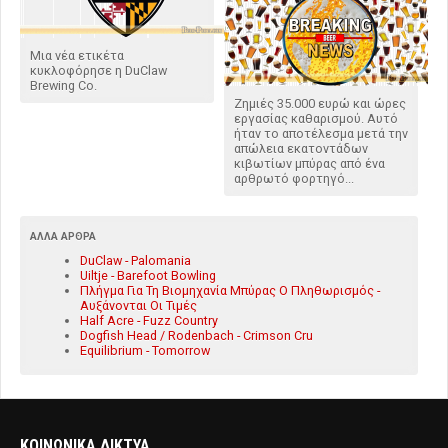
Μια νέα ετικέτα
κυκλοφόρησε η DuClaw
Brewing Co.
Ζημιές 35.000 ευρώ και ώρες
εργασίας καθαρισμού. Αυτό
ήταν το αποτέλεσμα μετά την
απώλεια εκατοντάδων
κιβωτίων μπύρας από ένα
αρθρωτό φορτηγό...
ΆΛΛΑ ΆΡΘΡΑ
DuClaw - Palomania
Uiltje - Barefoot Bowling
Πλήγμα Για Τη Βιομηχανία Μπύρας Ο Πληθωρισμός -
Αυξάνονται Οι Τιμές
Half Acre - Fuzz Country
Dogfish Head / Rodenbach - Crimson Cru
Equilibrium - Tomorrow
ΚΟΙΝΩΝΙΚΑ ΔΙΚΤΥΑ