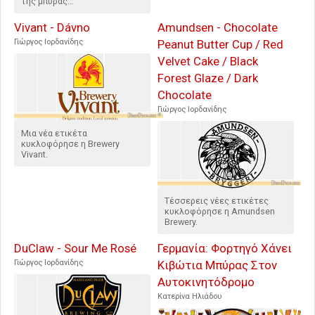
της μπύρας...
Vivant - Dávno
Amundsen - Chocolate
Γιώργος Ιορδανίδης
Peanut Butter Cup / Red
Velvet Cake / Black
Forest Glaze / Dark
Chocolate
Γιώργος Ιορδανίδης
Μια νέα ετικέτα
κυκλοφόρησε η Brewery
Vivant.
Τέσσερεις νέες ετικέτες
κυκλοφόρησε η Amundsen
Brewery.
DuClaw - Sour Me Rosé
Γερμανία: Φορτηγό Χάνει
Γιώργος Ιορδανίδης
Κιβώτια Μπύρας Στον
Αυτοκινητόδρομο
Κατερίνα Ηλιάδου