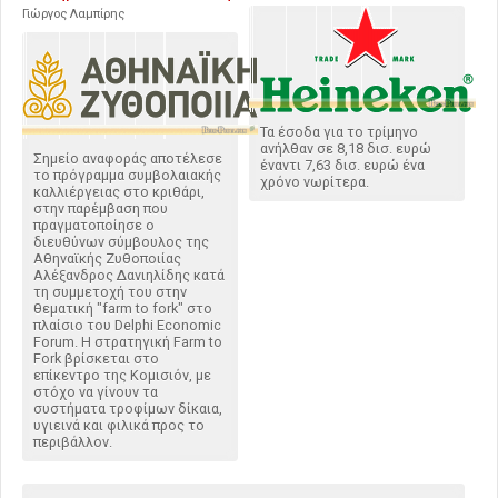
Γιώργος Λαμπίρης
Τα έσοδα για το τρίμηνο
ανήλθαν σε 8,18 δισ. ευρώ
Σημείο αναφοράς αποτέλεσε
έναντι 7,63 δισ. ευρώ ένα
το πρόγραμμα συμβολαιακής
χρόνο νωρίτερα.
καλλιέργειας στο κριθάρι,
στην παρέμβαση που
πραγματοποίησε ο
διευθύνων σύμβουλος της
Αθηναϊκής Ζυθοποιίας
Αλέξανδρος Δανιηλίδης κατά
τη συμμετοχή του στην
θεματική "farm to fork" στο
πλαίσιο του Delphi Economic
Forum. Η στρατηγική Farm to
Fork βρίσκεται στο
επίκεντρο της Κομισιόν, με
στόχο να γίνουν τα
συστήματα τροφίμων δίκαια,
υγιεινά και φιλικά προς το
περιβάλλον.