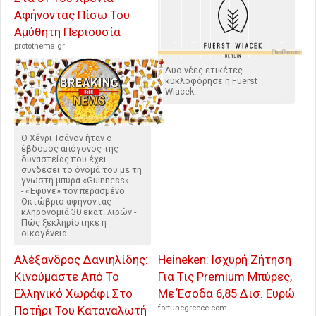
Αφήνοντας Πίσω Του
Αμύθητη Περιουσία
protothema.gr
Δυο νέες ετικέτες
κυκλοφόρησε η Fuerst
Wiacek.
Ο Χένρι Τσάνον ήταν ο
έβδομος απόγονος της
δυναστείας που έχει
συνδέσει το όνομά του με τη
γνωστή μπύρα «Guinness»
- «Έφυγε» τον περασμένο
Οκτώβριο αφήνοντας
κληρονομιά 30 εκατ. λιρών -
Πώς ξεκληρίστηκε η
οικογένεια.
Αλέξανδρος Δανιηλίδης:
Heineken: Ισχυρή Ζήτηση
Κινούμαστε Από Το
Για Τις Premium Μπύρες,
Ελληνικό Χωράφι Στο
Με Έσοδα 6,85 Δισ. Ευρώ
Ποτήρι Του Καταναλωτή
fortunegreece.com