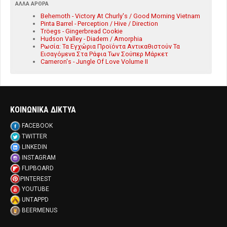
ΆΛΛΑ ΆΡΘΡΑ
Behemoth - Victory At Churly's / Good Morning Vietnam
Pinta Barrel - Perception / Hive / Direction
Tröegs - Gingerbread Cookie
Hudson Valley - Diadem / Amorphia
Ρωσία: Τα Εγχώρια Προϊόντα Αντικαθιστούν Τα
Εισαγόμενα Στα Ράφια Των Σούπερ Μάρκετ
Cameron's - Jungle Of Love Volume II
ΚΟΙΝΩΝΙΚΑ ΔΙΚΤΥΑ
FACEBOOK
TWITTER
LINKEDIN
INSTAGRAM
FLIPBOARD
PINTEREST
YOUTUBE
UNTAPPD
BEERMENUS