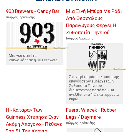
903 Brewers - Candy Bar
Μία Ξινή Μπύρα Με Ρόδι
Γιώργος Ιορδανίδης
Από Θεσσαλούς
Παραγωγούς Φέρνει Η
Ζυθοποιία Πηνειού
Γιώργος Λαμπίρης
Μια νέα ετικέτα
κυκλοφόρησε η 903 Brewers.
Στην τρίτη φάση υλοποίησης
επενδύσεων εισέρχεται η
Ζυθοποιία Πηνειού,
διαθέτοντας ποσό που θα
ανέλθει στα 1,2 εκατομμύρια
ευρώ.
Η «Κατάρα» Των
Fuerst Wiacek - Rubber
Guinness Χτύπησε Έναν
Legs / Daymare
Ακόμη Απόγονο - Πέθανε
Γιώργος Ιορδανίδης
Στα 51 Του Χρόνια