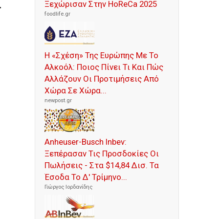
f
Ξεχώρισαν Στην HoReCa 2025
foodlife.gr
Η «Σχέση» Της Ευρώπης Με Το
Αλκοόλ: Ποιος Πίνει Τι Και Πώς
Αλλάζουν Οι Προτιμήσεις Από
Χώρα Σε Χώρα...
newpost.gr
Anheuser-Busch Inbev:
Ξεπέρασαν Τις Προσδοκίες Οι
Πωλήσεις - Στα $14,84 Δισ. Τα
Έσοδα Το Δ' Τρίμηνο...
Γιώργος Ιορδανίδης