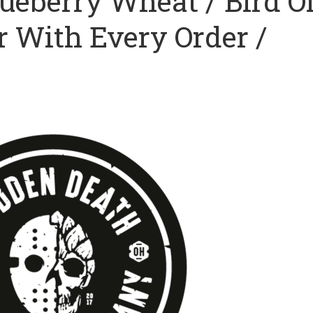
ueberry Wheat / Bird O
r With Every Order /