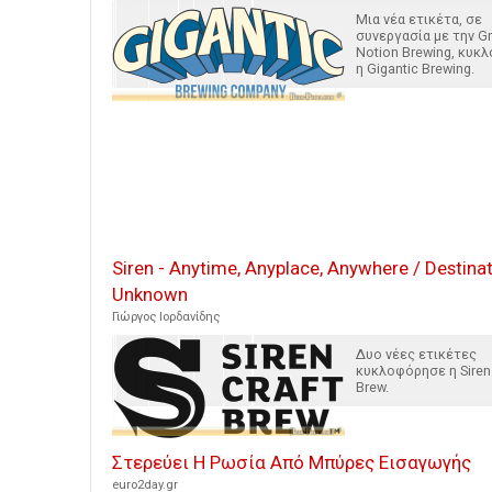
Μια νέα ετικέτα, σε
συνεργασία με την Gr
Notion Brewing, κυκ
η Gigantic Brewing.
Siren - Anytime, Anyplace, Anywhere / Destina
Unknown
Γιώργος Ιορδανίδης
Δυο νέες ετικέτες
κυκλοφόρησε η Siren 
Brew.
Στερεύει Η Ρωσία Από Μπύρες Εισαγωγής
euro2day.gr