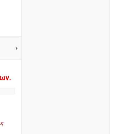
ων.
ις