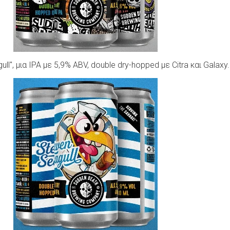
ll", μια IPA με 5,9% ABV, double dry-hopped με Citra και Galaxy.