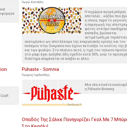
Γωγώ Κατσέλη
eat
Η εγχώρια αγορά μπύρας
λοφόρησε
αποτελεί... καζάνι που βρ
η οποία, παρά το γεγονός
η παραγωγή της επιστρέ
φέτος στα προ πανδημία
επίπεδα, βρίσκεται
αντιμέτωπη με τεράστιε
ανατιμήσεις ως αποτέλεσμα της ενεργειακής κρίσης και του
πολέμου στην Ουκρανία που έχουν εκτινάξει το κόστος της 
και των φιαλών. Στο πλαίσιο αυτό, η τιμή του τελικού προϊό
στο ράφι έχει αυξηθεί ήδη σχεδόν κατά 50%, ενώ το προσεχ
διάστημα αναμένεται να ανέβει κι άλλο.
tion
Pühaste - Somnia
Γιώργος Ιορδανίδης
Μια νέα ετικέτα κυκλοφ
η Pühaste Brewery.
Craft
Οπαδός Της Σάλκε Πανηγυρίζει Γκολ Με 7 Μπύρ
Στο Κεφάλι!