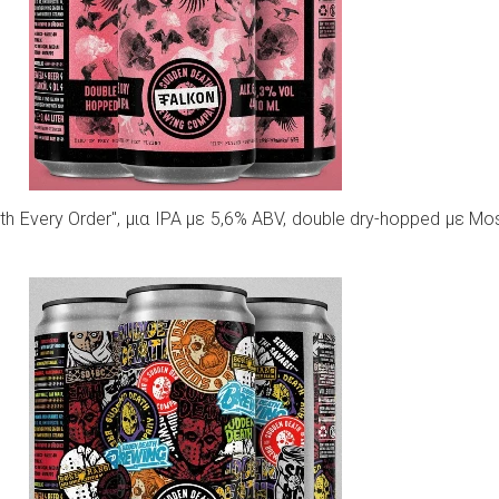
ith Every Order", μια IPA με 5,6% ABV, double dry-hopped με Mo