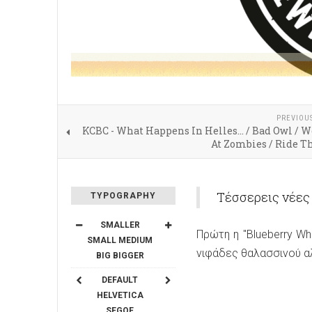
PREVIOU
KCBC - What Happens In Helles... / Bad Owl /
At Zombies / Ride T
Τέσσερεις νέες
TYPOGRAPHY
SMALLER
Πρώτη η "Blueberry Whe
SMALL
MEDIUM
νιφάδες θαλασσινού α
BIG
BIGGER
DEFAULT
HELVETICA
SEGOE