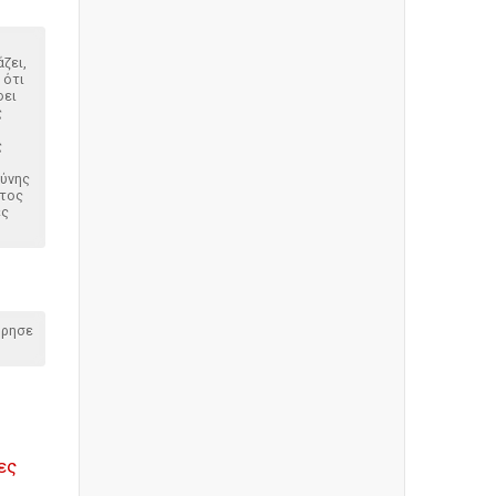
άζει,
 ότι
φει
ς
ς
βύνης
ντος
ές
όρησε
ες