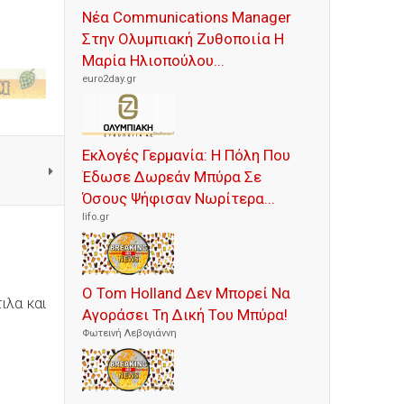
Νέα Communications Manager
Στην Ολυμπιακή Ζυθοποιία Η
Μαρία Ηλιοπούλου...
euro2day.gr
Εκλογές Γερμανία: Η Πόλη Που
Έδωσε Δωρεάν Μπύρα Σε
Όσους Ψήφισαν Νωρίτερα...
lifo.gr
Ο Tom Holland Δεν Μπορεί Να
ιλα και
Αγοράσει Τη Δική Του Μπύρα!
Φωτεινή Λεβογιάννη