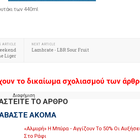
ουτάκι των 440ml.
S ARTICLE
NEXT ARTICLE
 Weekend
Lambrate - LBR Sour Fruit
he Liger
χουν το δικαίωμα σχολιασμού των άρθρ
Διαφήμιση
ΑΣΤΕΙΤΕ ΤΟ ΑΡΘΡΟ
ΙΑΒΑΣΤΕ ΑΚΟΜΑ
«Αλμυρή» Η Μπύρα - Αγγίζουν Το 50% Οι Αυξήσε
Στο Ράφι