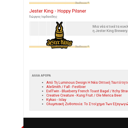
Jester King - Hoppy Pilsner
Γιώργος Ιορδανίδης
Μια νέα ετικέτα κυ
η Jester King Brewery.
ΆΛΛΑ ΆΡΘΡΑ
Από Τη Luminous Design Η Νέα Οπτική Ταυτότη
AleSmith / Fall - Festbier
EvilTwin - Blueberry French Toast Bagel / Itchy S
Creative Creature - Kung Fruit / Ole Merica Beer
Kykao - Islay
Ολυμπιακή Ζυθοποιία: Το Στοίχημα Των Εξαγωγών