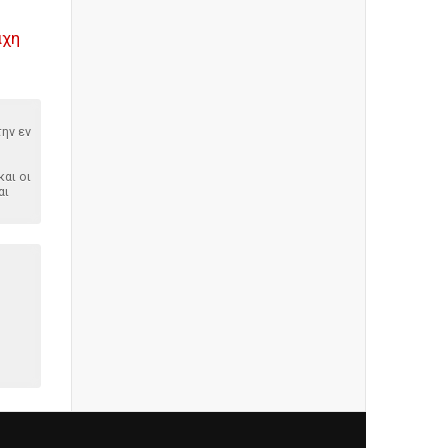
άχη
ην εν
αι οι
αι