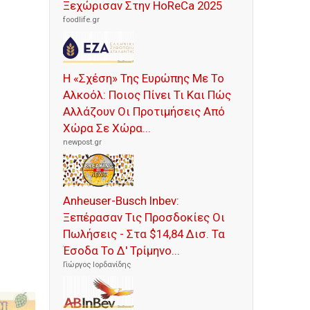
Ξεχώρισαν Στην HoReCa 2025
foodlife.gr
Η «Σχέση» Της Ευρώπης Με Το
Αλκοόλ: Ποιος Πίνει Τι Και Πώς
Αλλάζουν Οι Προτιμήσεις Από
Χώρα Σε Χώρα...
newpost.gr
Anheuser-Busch Inbev:
Ξεπέρασαν Τις Προσδοκίες Οι
Πωλήσεις - Στα $14,84 Δισ. Τα
Έσοδα Το Δ' Τρίμηνο...
Γιώργος Ιορδανίδης