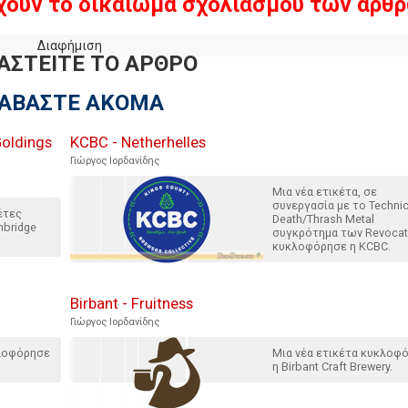
χουν το δικαίωμα σχολιασμού των άρθρ
Διαφήμιση
ΑΣΤΕΙΤΕ ΤΟ ΑΡΘΡΟ
ΙΑΒΑΣΤΕ ΑΚΟΜΑ
Goldings
KCBC - Netherhelles
Γιώργος Ιορδανίδης
Μια νέα ετικέτα, σε
συνεργασία με το Technic
έτες
Death/Thrash Metal
nbridge
συγκρότημα των Revocat
κυκλοφόρησε η KCBC.
Birbant - Fruitness
Γιώργος Ιορδανίδης
κλοφόρησε
Μια νέα ετικέτα κυκλοφ
η Birbant Craft Brewery.