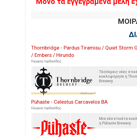
Μόνο τα εγγεγραμένα μέλη έ
ΜΟΙΡ
Δ
Thornbridge - Pardus Tiramisu / Quiet Storm 
/ Embers / Hirundo
Γιώργος Ιορδανίδης
Τέσσερεις νέες ετικ
κυκλοφόρησε η Thor
Brewery.
Pühaste - Celestus Carcavelos BA
Γιώργος Ιορδανίδης
Μια νέα ετικέτα κυ
η Pühaste Brewery.