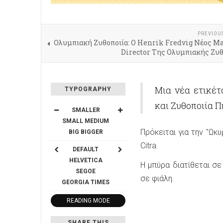
PREVIOU
Ολυμπιακή Ζυθοποιία: Ο Henrik Fredvig Νέος M
Director Της Ολυμπιακής Ζυθ
Μια νέα ετικέτ
TYPOGRAPHY
και Ζυθοποιία Π
SMALLER
SMALL
MEDIUM
Πρόκειται για την "Ωκ
BIG
BIGGER
Citra.
DEFAULT
HELVETICA
Η μπύρα διατίθεται σ
SEGOE
σε φιάλη.
GEORGIA
TIMES
READING MODE
SHARE THIS