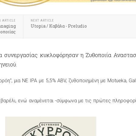
S ARTICLE
NEXT ARTICLE
anaging
Utopia / Καβάλα - Preludio
οποιίας
α συνεργασίας κυκλοφόρησαν η Ζυθοποιία Αναστασ
ηνειού.
υρρόη", μια NE IPA με 5,5% ABV, ζυθοποιημένη με Motueka, Gal
ε βαρέλι, ενώ αναμένεται -σύμφωνα με τις πρώτες πληροφορί