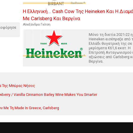
Η Ελληνική... Cash Cow Της Heineken Και Η Διαμ
Με Carlsberg Και Βεργίνα
Αλεξάνδρα Γκίτση
κλοφόρησε
Μόνο τη διετία 2021-22 η
Heineken εισέπραξε από τ
Ελλάδι θυγατρική της σε
μερίσματα €61,6 εκατ. Η
Επιτροπή Ανταγωνισμού κ
αξιώσεις από Carlsberg κ
Βεργίνα.
τα Της Μπύρας Νήσος
trawberry / Vanilla Cinnamon Barley Wine Makes You Smarter
 Με Τη Made In Greece, Carlsberg