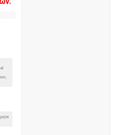
ων.
al
ion,
όρησε