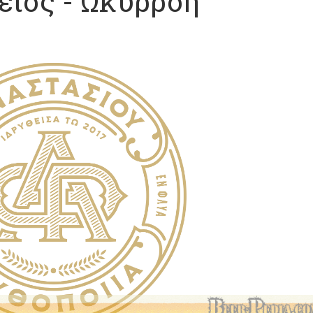
ειός - Ωκυρρόη