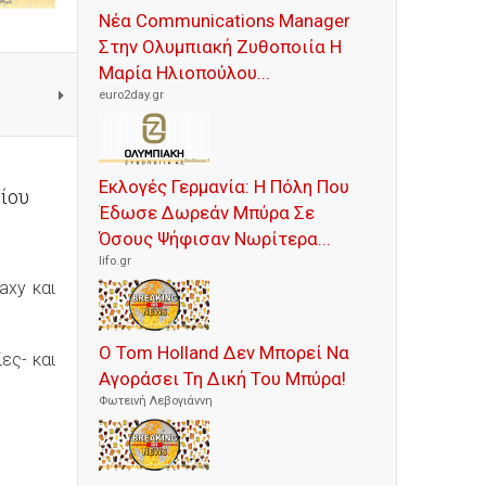
Νέα Communications Manager
Στην Ολυμπιακή Ζυθοποιία Η
Μαρία Ηλιοπούλου...
euro2day.gr
Εκλογές Γερμανία: Η Πόλη Που
ίου
Έδωσε Δωρεάν Μπύρα Σε
Όσους Ψήφισαν Νωρίτερα...
lifo.gr
axy και
Ο Tom Holland Δεν Μπορεί Να
ες- και
Αγοράσει Τη Δική Του Μπύρα!
Φωτεινή Λεβογιάννη