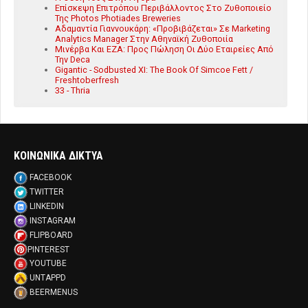
Επίσκεψη Επιτρόπου Περιβάλλοντος Στο Ζυθοποιείο
Της Photos Photiades Breweries
Aδαμαντία Γιαννουκάρη: «Προβιβάζεται» Σε Marketing
Analytics Manager Στην Αθηναϊκή Ζυθοποιία
Μινέρβα Και ΕΖΑ: Προς Πώληση Οι Δύο Εταιρείες Από
Την Deca
Gigantic - Sodbusted XI: The Book Of Simcoe Fett /
Freshtoberfresh
33 - Thria
ΚΟΙΝΩΝΙΚΑ ΔΙΚΤΥΑ
FACEBOOK
TWITTER
LINKEDIN
INSTAGRAM
FLIPBOARD
PINTEREST
YOUTUBE
UNTAPPD
BEERMENUS