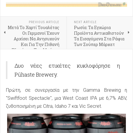
PREVIOUS ARTICLE
NEXT ARTICLE
Μετά Το Χαρτί Τουαλέτας
Ρωσία: Τα Εγχώρια
Οι Γερμανοί Έχουν
Προϊόντα Αντικαθιστούν
Αρχίσει Να Ανησυχούν
Τα Εισαγόμενα Στα Ράφια
Και Για Την Πιθανή
Των Σούπερ Μάρκετ
Εξαφάνιση Της Μπύρας
Από Τα Καταστήματα
Δυο νέες ετικέτες κυκλοφόρησε η
Pühaste Brewery.
Πρώτη, σε συνεργασία με την Gamma Brewing η
"Swiftfoot Spectacle", μια West Coast IPA με 6,7% ABV,
ζυθοποιημένη με Citra, Idaho 7 και Vic Secret.