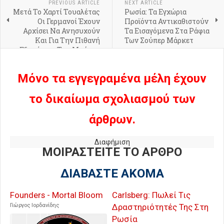
PREVIOUS ARTICLE
NEXT ARTICLE
Μετά Το Χαρτί Τουαλέτας
Ρωσία: Τα Εγχώρια
Οι Γερμανοί Έχουν
Προϊόντα Αντικαθιστούν
Αρχίσει Να Ανησυχούν
Τα Εισαγόμενα Στα Ράφια
Και Για Την Πιθανή
Των Σούπερ Μάρκετ
Εξαφάνιση Της Μπύρας
Από Τα Καταστήματα
Μόνο τα εγγεγραμένα μέλη έχουν
το δικαίωμα σχολιασμού των
άρθρων.
Διαφήμιση
ΜΟΙΡΑΣΤΕΙΤΕ ΤΟ ΑΡΘΡΟ
ΔΙΑΒΑΣΤΕ ΑΚΟΜΑ
Founders - Mortal Bloom
Carlsberg: Πωλεί Τις
Γιώργος Ιορδανίδης
Δραστηριότητές Της Στη
Ρωσία