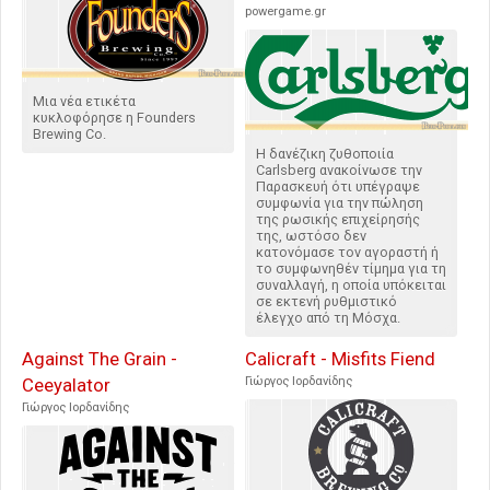
powergame.gr
Μια νέα ετικέτα
κυκλοφόρησε η Founders
Brewing Co.
Η δανέζικη ζυθοποιία
Carlsberg ανακοίνωσε την
Παρασκευή ότι υπέγραψε
συμφωνία για την πώληση
της ρωσικής επιχείρησής
της, ωστόσο δεν
κατονόμασε τον αγοραστή ή
το συμφωνηθέν τίμημα για τη
συναλλαγή, η οποία υπόκειται
σε εκτενή ρυθμιστικό
έλεγχο από τη Μόσχα.
Against The Grain -
Calicraft - Misfits Fiend
Ceeyalator
Γιώργος Ιορδανίδης
Γιώργος Ιορδανίδης