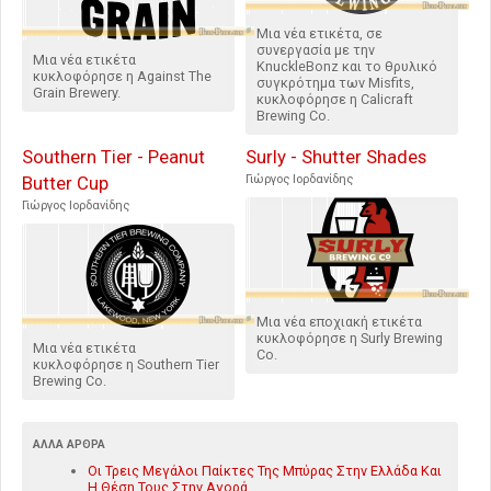
Μια νέα ετικέτα, σε
συνεργασία με την
Μια νέα ετικέτα
KnuckleBonz και το θρυλικό
κυκλοφόρησε η Against The
συγκρότημα των Misfits,
Grain Brewery.
κυκλοφόρησε η Calicraft
Brewing Co.
Southern Tier - Peanut
Surly - Shutter Shades
Butter Cup
Γιώργος Ιορδανίδης
Γιώργος Ιορδανίδης
Μια νέα εποχιακή ετικέτα
κυκλοφόρησε η Surly Brewing
Μια νέα ετικέτα
Co.
κυκλοφόρησε η Southern Tier
Brewing Co.
ΆΛΛΑ ΆΡΘΡΑ
Οι Τρεις Μεγάλοι Παίκτες Της Μπύρας Στην Ελλάδα Και
Η Θέση Τους Στην Αγορά