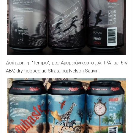
Δεύτερη η "Tempo", μια Αμερικάνικου στυλ IPA με 6%
ABV, dry-hopped με Strata και Nelson Sauvin.