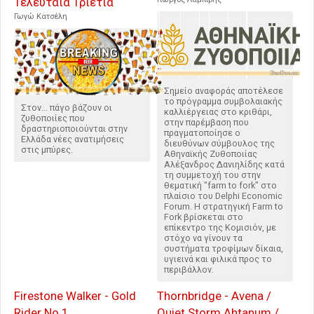
Τελευταία Τριετία
Γωγώ Κατσέλη
Σημείο αναφοράς αποτέλεσε
το πρόγραμμα συμβολαιακής
Στον... πάγο βάζουν οι
καλλιέργειας στο κριθάρι,
ζυθοποιίες που
στην παρέμβαση που
δραστηριοποιούνται στην
πραγματοποίησε ο
Ελλάδα νέες ανατιμήσεις
διευθύνων σύμβουλος της
στις μπύρες.
Αθηναϊκής Ζυθοποιίας
Αλέξανδρος Δανιηλίδης κατά
τη συμμετοχή του στην
θεματική "farm to fork" στο
πλαίσιο του Delphi Economic
Forum. Η στρατηγική Farm to
Fork βρίσκεται στο
επίκεντρο της Κομισιόν, με
στόχο να γίνουν τα
συστήματα τροφίμων δίκαια,
υγιεινά και φιλικά προς το
περιβάλλον.
Firestone Walker - Gold
Thornbridge - Avena /
Rider Νο.1
Quiet Storm Ahtanum /