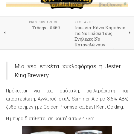
PREVIOUS ARTICLE
NEXT ARTICLE
Tröegs - #469
Ιαπωνία: Κάνει Καμπάνια
Για Να Πείσει Τους
Ενήλικες Να
Καταναλώνουν
Περισσότερο Αλκοόλ
Μια νέα ετικέτα κυκλοφόρησε η Jester
King Brewery.
Πρόκειται για μια ομότιτλη, αφιλτράριστη και
απαστερίωτη, Αγγλικού στυλ, Summer Ale με 3,5% ABV,
ζυθοποιημένη με Golden Promise και East Kent Golding.
Η μπύρα διατίθεται σε κουτάκι των 473ml.