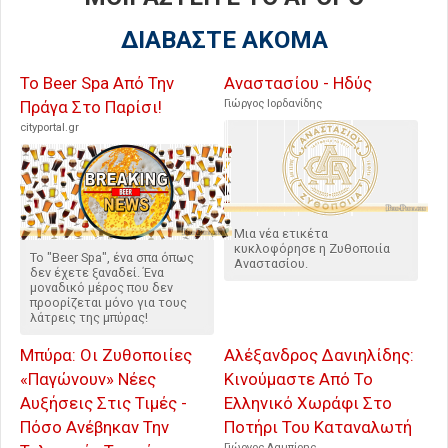
ΔΙΑΒΑΣΤΕ ΑΚΟΜΑ
Το Βeer Spa Από Την
Αναστασίου - Ηδύς
Πράγα Στο Παρίσι!
Γιώργος Ιορδανίδης
cityportal.gr
Μια νέα ετικέτα
κυκλοφόρησε η Ζυθοποιία
Το "Beer Spa", ένα σπα όπως
Αναστασίου.
δεν έχετε ξαναδεί. Ένα
μοναδικό μέρος που δεν
προορίζεται μόνο για τους
λάτρεις της μπύρας!
Μπύρα: Οι Ζυθοποιίες
Αλέξανδρος Δανιηλίδης:
«Παγώνουν» Νέες
Κινούμαστε Από Το
Αυξήσεις Στις Τιμές -
Ελληνικό Χωράφι Στο
Πόσο Ανέβηκαν Την
Ποτήρι Του Καταναλωτή
Γιώργος Λαμπίρης