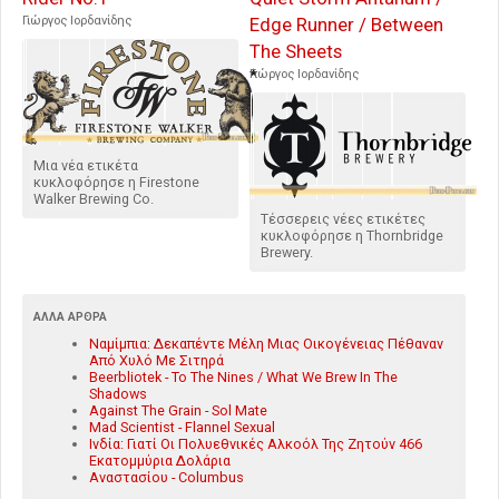
Γιώργος Ιορδανίδης
Edge Runner / Between
The Sheets
Γιώργος Ιορδανίδης
Μια νέα ετικέτα
κυκλοφόρησε η Firestone
Walker Brewing Co.
Τέσσερεις νέες ετικέτες
κυκλοφόρησε η Thornbridge
Brewery.
ΆΛΛΑ ΆΡΘΡΑ
Ναμίμπια: Δεκαπέντε Μέλη Μιας Οικογένειας Πέθαναν
Από Χυλό Με Σιτηρά
Beerbliotek - To The Nines / What We Brew In The
Shadows
Against The Grain - Sol Mate
Mad Scientist - Flannel Sexual
Ινδία: Γιατί Οι Πολυεθνικές Αλκοόλ Της Ζητούν 466
Εκατομμύρια Δολάρια
Αναστασίου - Columbus